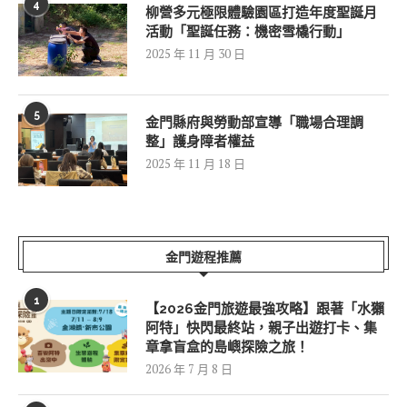
4
柳營多元極限體驗園區打造年度聖誕月
活動「聖誕任務：機密雪橇行動」
2025 年 11 月 30 日
5
金門縣府與勞動部宣導「職場合理調
整」護身障者權益
2025 年 11 月 18 日
金門遊程推薦
1
【2026金門旅遊最強攻略】跟著「水獺
阿特」快閃最終站，親子出遊打卡、集
章拿盲盒的島嶼探險之旅！
2026 年 7 月 8 日