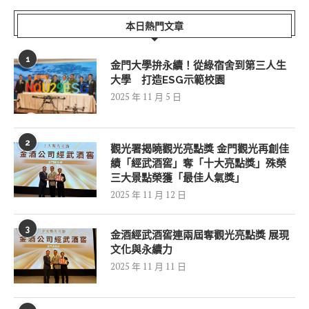
本日熱門文章
1
金門大學拚永續！從綠宿舍到第三人生
大學 打造ESG示範校園
2025 年 11 月 5 日
2
觀光署揭曉觀光亮點獎 金門觀光再創佳
績「經武酒窖」奪「十大亮點獎」殊榮
三大景點榮獲「最佳人氣獎」
2025 年 11 月 12 日
3
金酒經武酒窖連兩屆奪觀光亮點獎 展現
文化與永續力
2025 年 11 月 11 日