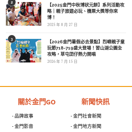
2
【2025金門中秋博狀元餅】系列活動攻
略｜親子旅遊必玩、機票大獎等你來
博！
2025 年 8 月 27 日
3
【2026金門暑假必去景點】烈嶼親子童
玩節718-719盛大登場！習山湖公園全
攻略，草屯囝仔熱力開唱
2026 年 7 月 15 日
關於金門GO
新聞快訊
- 品牌故事
- 金門社會新聞
- 金門影音
- 金門地方新聞