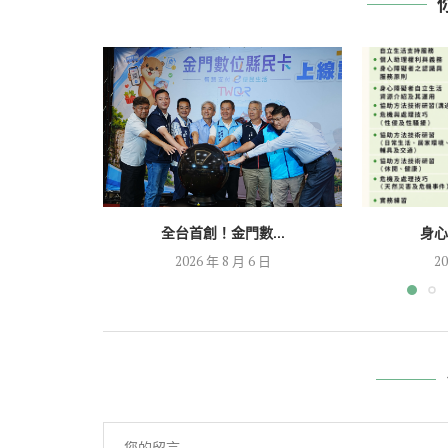
全台首創！金門數...
身心
2026 年 8 月 6 日
20