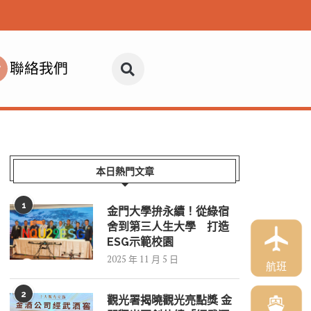
聯絡我們
本日熱門文章
1
金門大學拚永續！從綠宿
舍到第三人生大學 打造
ESG示範校園
2025 年 11 月 5 日
航班
2
觀光署揭曉觀光亮點獎 金