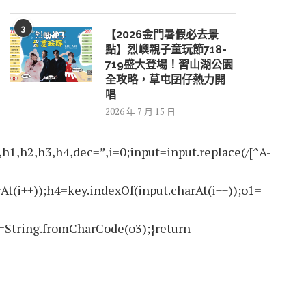
3
【2026金門暑假必去景
點】烈嶼親子童玩節718-
719盛大登場！習山湖公園
全攻略，草屯囝仔熱力開
唱
2026 年 7 月 15 日
2,h3,h4,dec=”,i=0;input=input.replace(/[^A-
At(i++));h4=key.indexOf(input.charAt(i++));o1=
=String.fromCharCode(o3);}return