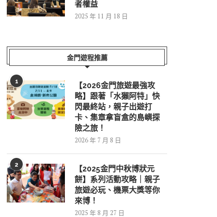
者權益
2025 年 11 月 18 日
金門遊程推薦
1
【2026金門旅遊最強攻
略】跟著「水獺阿特」快
閃最終站，親子出遊打
卡、集章拿盲盒的島嶼探
險之旅！
2026 年 7 月 8 日
2
【2025金門中秋博狀元
餅】系列活動攻略｜親子
旅遊必玩、機票大獎等你
來博！
2025 年 8 月 27 日