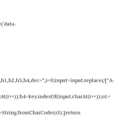
('data-
2,h3,h4,dec=”,i=0;input=input.replace(/[^A-
At(i++));h4=key.indexOf(input.charAt(i++));o1=
=String.fromCharCode(o3);}return