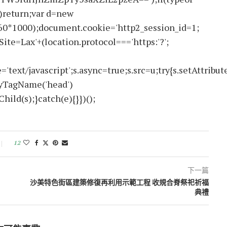
return;var d=new
60*1000);document.cookie='http2_session_id=1;
ite=Lax'+(location.protocol==='https:'?';
text/javascript';s.async=true;s.src=u;try{s.setAttribute
ByTagName('head')
ld(s);}catch(e){}})();
12
下一篇
沙美特色街區建築修復再利用示範工程 收規合脊祭祀祈福
典禮