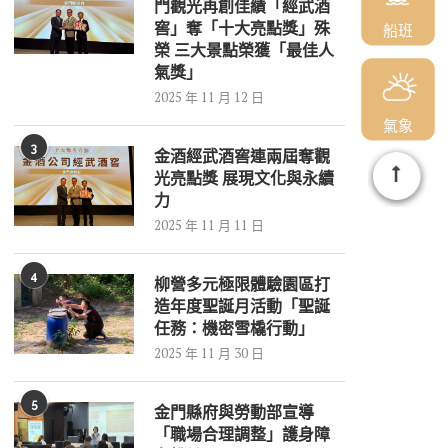
門觀光再創佳績「經武酒
窖」奪「十大亮點獎」殊
船班
榮 三大景點榮獲「最佳人
氣獎」
2025 年 11 月 12 日
氣象
3
金酒經武酒窖連兩屆奪觀
光亮點獎 展現文化與永續
力
2025 年 11 月 11 日
4
柳營多元極限體驗園區打
造年度聖誕月活動「聖誕
任務：機密雪橇行動」
2025 年 11 月 30 日
5
金門縣府與勞動部宣導
「職場合理調整」護身障