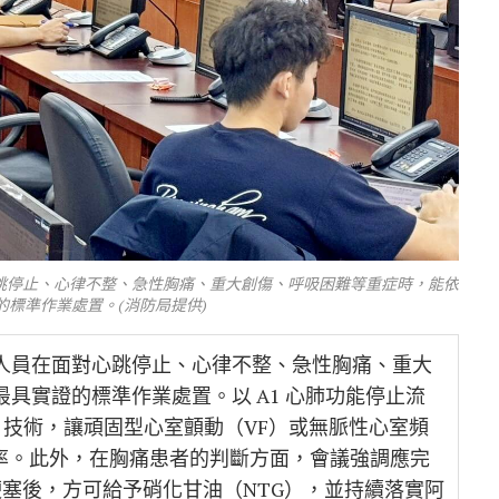
跳停止、心律不整、急性胸痛、重大創傷、呼吸困難等重症時，能依
的標準作業處置。(消防局提供)
人員在面對心跳停止、心律不整、急性胸痛、重大
具實證的標準作業處置。以 A1 心肺功能停止流
）技術，讓頑固型心室顫動（VF）或無脈性心室頻
功率。此外，在胸痛患者的判斷方面，會議強調應完
肌梗塞後，方可給予硝化甘油（NTG），並持續落實阿