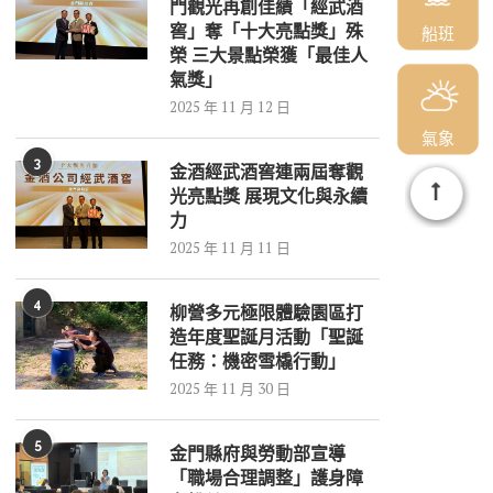
門觀光再創佳績「經武酒
窖」奪「十大亮點獎」殊
船班
榮 三大景點榮獲「最佳人
氣獎」
2025 年 11 月 12 日
氣象
3
金酒經武酒窖連兩屆奪觀
光亮點獎 展現文化與永續
力
2025 年 11 月 11 日
4
柳營多元極限體驗園區打
造年度聖誕月活動「聖誕
任務：機密雪橇行動」
2025 年 11 月 30 日
5
金門縣府與勞動部宣導
「職場合理調整」護身障