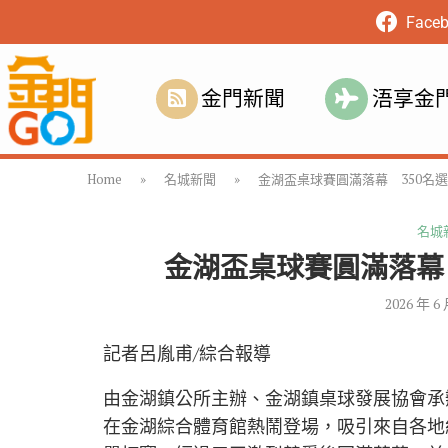
Face
金門新聞
浯享金
Home
»
名城新聞
»
金湖盃桌球賽圓滿落幕 350名
名城
金湖盃桌球賽圓滿落幕
2026 年 6
記者呂胤甫/綜合報導
由金湖鎮公所主辦、金湖鎮桌球發展協會承辦
在金湖綜合體育館熱鬧登場，吸引來自各地