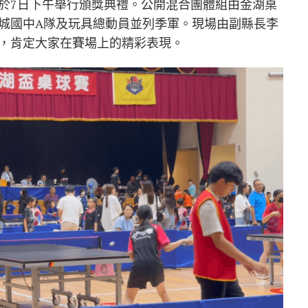
於7日下午舉行頒獎典禮。公開混合團體組由金湖桌
城國中A隊及玩具總動員並列季軍。現場由副縣長李
，肯定大家在賽場上的精彩表現。