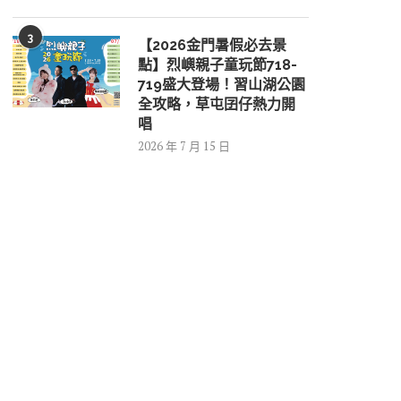
3
【2026金門暑假必去景
點】烈嶼親子童玩節718-
719盛大登場！習山湖公園
全攻略，草屯囝仔熱力開
唱
2026 年 7 月 15 日
第29屆金城盃羽...
漁村夕陽走讀 探...
2026 年 8 月 6 日
2026 年 8 月 5 日