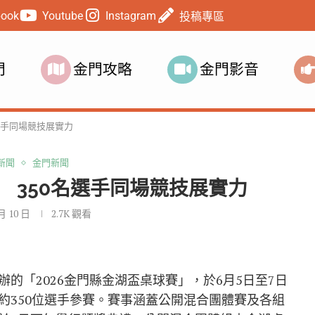
book
Youtube
Instagram
投稿專區
門
金門攻略
金門影音
選手同場競技展實力
新聞
金門新聞
 350名選手同場競技展實力
 月 10 日
2.7K
觀看
的「2026金門縣金湖盃桌球賽」，於6月5日至7日
約350位選手參賽。賽事涵蓋公開混合團體賽及各組