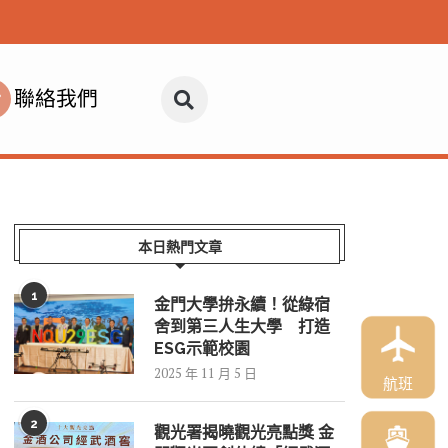
聯絡我們
本日熱門文章
1
金門大學拚永續！從綠宿
舍到第三人生大學 打造
ESG示範校園
2025 年 11 月 5 日
航班
2
觀光署揭曉觀光亮點獎 金