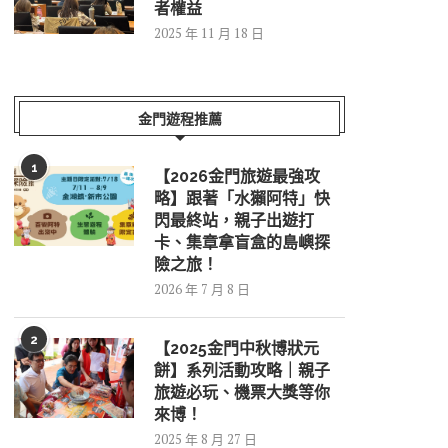
者權益
2025 年 11 月 18 日
金門遊程推薦
1
【2026金門旅遊最強攻
略】跟著「水獺阿特」快
閃最終站，親子出遊打
卡、集章拿盲盒的島嶼探
險之旅！
2026 年 7 月 8 日
2
【2025金門中秋博狀元
餅】系列活動攻略｜親子
旅遊必玩、機票大獎等你
來博！
2025 年 8 月 27 日