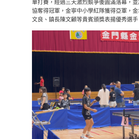
單打賽，經過三天激烈競爭後圓滿落幕，並
協奪得冠軍，金寧中小學紅隊獲得亞軍，金
文良、鎮長陳文顧等貴賓頒獎表揚優秀選手