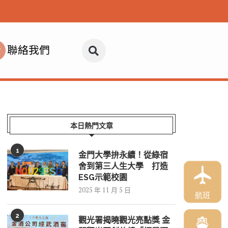
聯絡我們
本日熱門文章
1
金門大學拚永續！從綠宿
舍到第三人生大學 打造
ESG示範校園
2025 年 11 月 5 日
航班
2
觀光署揭曉觀光亮點獎 金