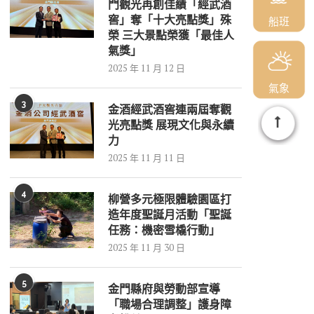
門觀光再創佳績「經武酒
窖」奪「十大亮點獎」殊
船班
榮 三大景點榮獲「最佳人
氣獎」
2025 年 11 月 12 日
氣象
3
金酒經武酒窖連兩屆奪觀
光亮點獎 展現文化與永續
力
2025 年 11 月 11 日
4
柳營多元極限體驗園區打
造年度聖誕月活動「聖誕
任務：機密雪橇行動」
2025 年 11 月 30 日
5
金門縣府與勞動部宣導
「職場合理調整」護身障