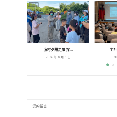
漁村夕陽走讀 探...
主計
2026 年 8 月 5 日
20