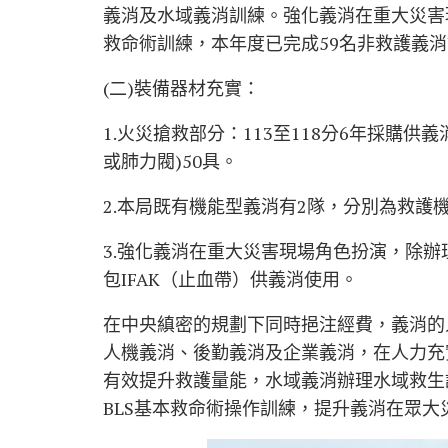
義消及水域義消訓練。強化義消在重大災害
救命術訓練，本年度已完成59名非救護義
(二)裝備器材充實：
1.火災搶救部分：113至118分6年採購
或肺力閥)50具。
2.本局既有機能型義消有2隊，分別為救
3.強化義消在重大災害現場角色扮演，除辦
包IFAK（止血帶）供義消使用。
在中央縝密的規劃下同時挹注經費，義消的
人機義消、後勤義消及企業義消，在人力充
有效提升救護量能，水域義消辦理水域救生
BLS基本救命術操作訓練，提升義消在眾大