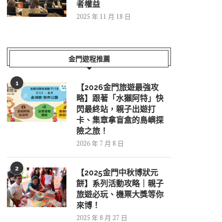
者權益
2025 年 11 月 18 日
金門遊程推薦
1
【2026金門旅遊最強攻
略】跟著「水獺阿特」快
閃最終站，親子出遊打
卡、集章拿盲盒的島嶼探
險之旅！
2026 年 7 月 8 日
2
【2025金門中秋博狀元
餅】系列活動攻略｜親子
旅遊必玩、機票大獎等你
來博！
2025 年 8 月 27 日