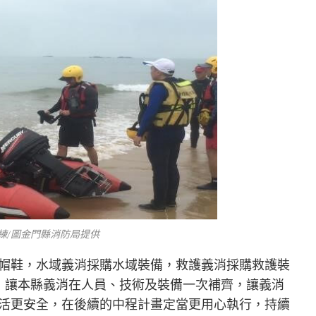
練/圖金門縣消防局提供
帽鞋，水域義消採購水域裝備，救護義消採購救護裝
，讓本縣義消在人員、技術及裝備一次補齊，讓義消
活更安全，在後續的中程計畫定當更用心執行，持續