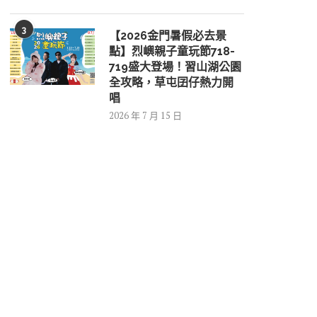
3
【2026金門暑假必去景
點】烈嶼親子童玩節718-
719盛大登場！習山湖公園
全攻略，草屯囝仔熱力開
唱
2026 年 7 月 15 日