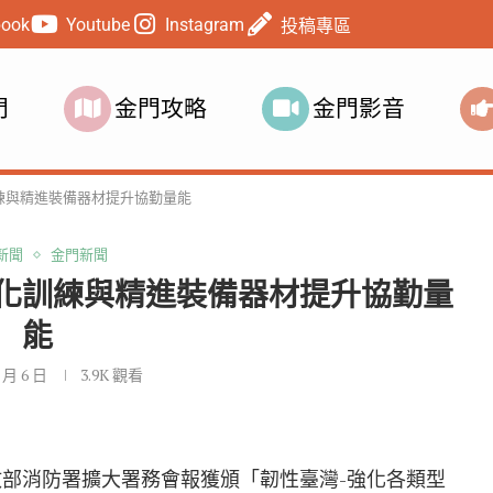
book
Youtube
Instagram
投稿專區
門
金門攻略
金門影音
練與精進裝備器材提升協勤量能
新聞
金門新聞
化訓練與精進裝備器材提升協勤量
能
2 月 6 日
3.9K
觀看
政部消防署擴大署務會報獲頒「韌性臺灣-強化各類型