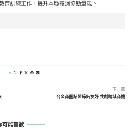
教育訓練工作，提升本縣義消協勤量能。
9
下一篇
旅
台金商圈結盟締結友好 共創跨域商機
你可能喜歡