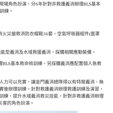
現場角色扮演，分6年針對非救護義消辦理BLS基本
消訓練。
供義消火災搶救消防衣帽鞋56套，空氣呼吸器組件(面罩
護機能型義消及水域救援義消，採購相關應勤裝備。
理BLS基本救命術訓練，另採購義消應配置個人急救
人力可以充實，讓金門義消總隊得以有特搜義消、無
實後辦理訓練，針對救護義消辦理救護訓練及演習，
訓練，提升水域義消救災技能，針對非救護義消辦理
災害的角色扮演。