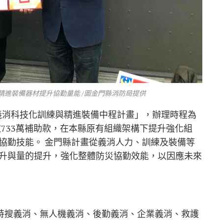
進裝備器材提升協勤量能 /圖金門縣消防局提供
義消科技化訓練與精進裝備中程計畫」，辦理時程為
爭取733萬補助款，在本縣原有組織架構下提升強化組
協勤技能。 金門縣計畫從義消人力、訓練及裝備等
升與量的提升，強化整體防災協勤效能，以因應未來
成特搜義消、無人機義消、後勤義消、企業義消、救護