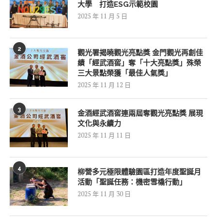
大學 打造ESG示範校園
2025 年 11 月 5 日
2
觀光署揭曉觀光亮點獎 金門觀光再創佳
績「經武酒窖」奪「十大亮點獎」殊榮
三大景點榮獲「最佳人氣獎」
2025 年 11 月 12 日
3
金酒經武酒窖連兩屆奪觀光亮點獎 展現
文化與永續力
2025 年 11 月 11 日
4
柳營多元極限體驗園區打造年度聖誕月
活動「聖誕任務：機密雪橇行動」
2025 年 11 月 30 日