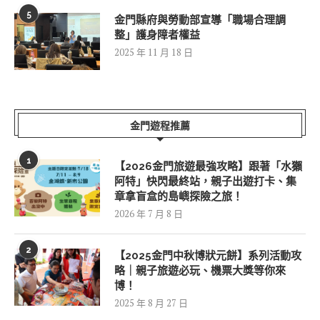
5
金門縣府與勞動部宣導「職場合理調
整」護身障者權益
2025 年 11 月 18 日
金門遊程推薦
1
【2026金門旅遊最強攻略】跟著「水獺
阿特」快閃最終站，親子出遊打卡、集
章拿盲盒的島嶼探險之旅！
2026 年 7 月 8 日
2
【2025金門中秋博狀元餅】系列活動攻
略｜親子旅遊必玩、機票大獎等你來
博！
2025 年 8 月 27 日