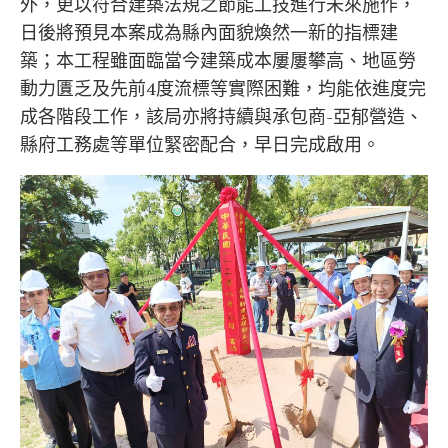
外，更以符合建築法規之節能工技進行未來施作，
日後將預見本案成為縣內面貌煥然一新的指標建
築；本工程雖面臨當今建築成本屢屢攀高、地區勞
動力匱乏及先前4度流標等實際困難，均能依進度完
成各階段工作，該局亦將持續與承包商-亞郁營造、
縣府工務處等單位緊密配合，早日完成啟用。