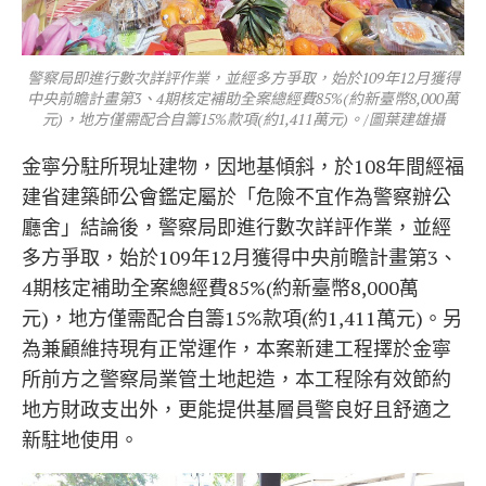
警察局即進行數次詳評作業，並經多方爭取，始於109年12月獲得
中央前瞻計畫第3、4期核定補助全案總經費85%(約新臺幣8,000萬
元)，地方僅需配合自籌15%款項(約1,411萬元)。/圖葉建雄攝
金寧分駐所現址建物，因地基傾斜，於108年間經福
建省建築師公會鑑定屬於「危險不宜作為警察辦公
廳舍」結論後，警察局即進行數次詳評作業，並經
多方爭取，始於109年12月獲得中央前瞻計畫第3、
4期核定補助全案總經費85%(約新臺幣8,000萬
元)，地方僅需配合自籌15%款項(約1,411萬元)。另
為兼顧維持現有正常運作，本案新建工程擇於金寧
所前方之警察局業管土地起造，本工程除有效節約
地方財政支出外，更能提供基層員警良好且舒適之
新駐地使用。