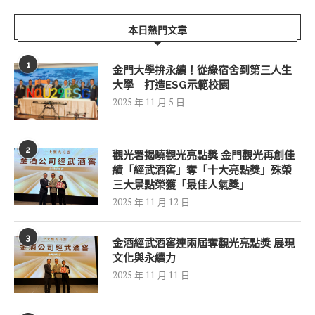
本日熱門文章
1
金門大學拚永續！從綠宿舍到第三人生
大學 打造ESG示範校園
2025 年 11 月 5 日
2
觀光署揭曉觀光亮點獎 金門觀光再創佳
績「經武酒窖」奪「十大亮點獎」殊榮
三大景點榮獲「最佳人氣獎」
2025 年 11 月 12 日
3
金酒經武酒窖連兩屆奪觀光亮點獎 展現
文化與永續力
2025 年 11 月 11 日