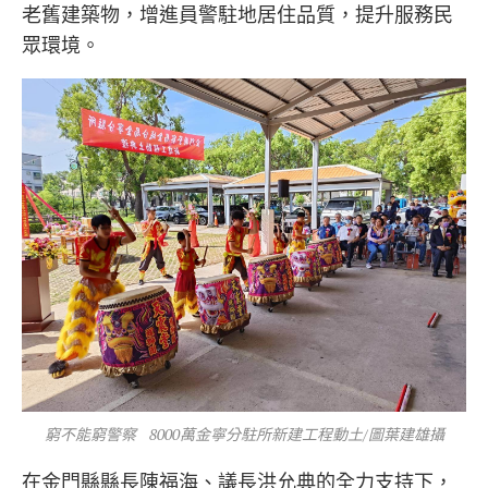
老舊建築物，增進員警駐地居住品質，提升服務民
眾環境。
窮不能窮警察 8000萬金寧分駐所新建工程動土/圖葉建雄攝
在金門縣縣長陳福海、議長洪允典的全力支持下，