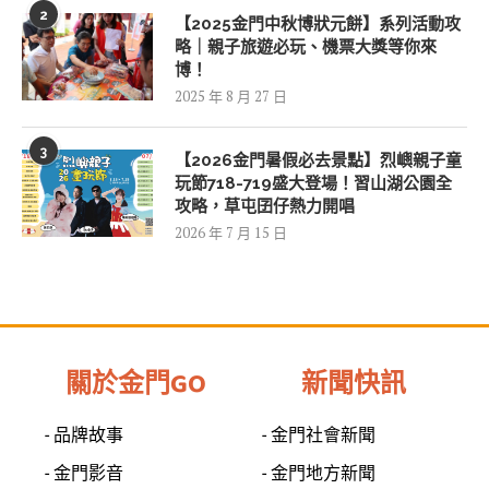
2
【2025金門中秋博狀元餅】系列活動攻
略｜親子旅遊必玩、機票大獎等你來
博！
2025 年 8 月 27 日
3
【2026金門暑假必去景點】烈嶼親子童
玩節718-719盛大登場！習山湖公園全
攻略，草屯囝仔熱力開唱
2026 年 7 月 15 日
關於金門GO
新聞快訊
- 品牌故事
- 金門社會新聞
- 金門影音
- 金門地方新聞