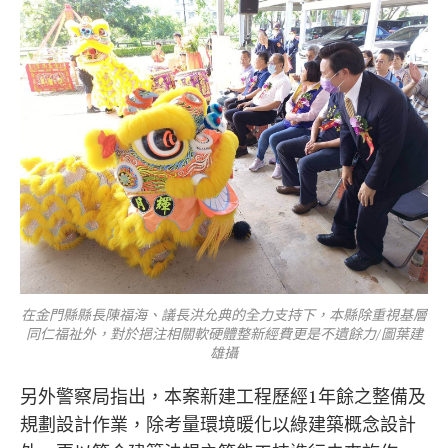
在金門縣縣長陳福海、議長洪允典的全力支持下，本縣除重視基層
同仁福祉外，對於挹注相關軟硬體整新經費更是不遺餘力/圖葉建
雄攝
另外警察局指出，本案新建工程歷經1年餘之整備及
規劃設計作業，除考量環境暖化以綠建築概念設計