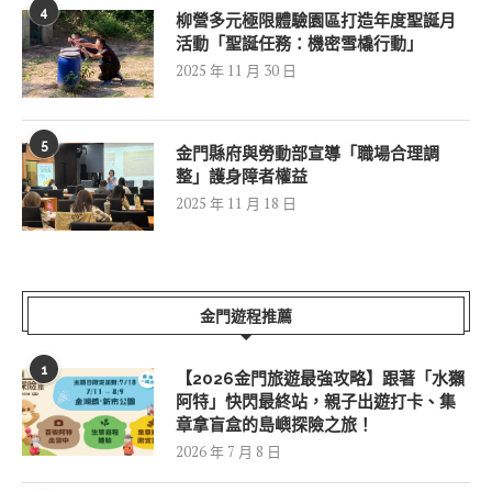
4
柳營多元極限體驗園區打造年度聖誕月
活動「聖誕任務：機密雪橇行動」
2025 年 11 月 30 日
5
金門縣府與勞動部宣導「職場合理調
整」護身障者權益
2025 年 11 月 18 日
金門遊程推薦
1
【2026金門旅遊最強攻略】跟著「水獺
阿特」快閃最終站，親子出遊打卡、集
章拿盲盒的島嶼探險之旅！
2026 年 7 月 8 日