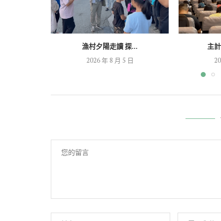
漁村夕陽走讀 探...
主計
2026 年 8 月 5 日
20