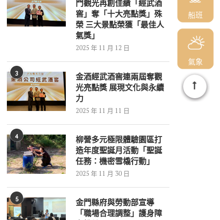
門觀光再創佳績「經武酒
窖」奪「十大亮點獎」殊
船班
榮 三大景點榮獲「最佳人
氣獎」
2025 年 11 月 12 日
氣象
3
金酒經武酒窖連兩屆奪觀
光亮點獎 展現文化與永續
力
2025 年 11 月 11 日
4
柳營多元極限體驗園區打
造年度聖誕月活動「聖誕
任務：機密雪橇行動」
2025 年 11 月 30 日
5
金門縣府與勞動部宣導
「職場合理調整」護身障