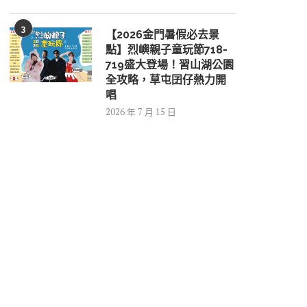
3
【2026金門暑假必去景
點】烈嶼親子童玩節718-
719盛大登場！習山湖公園
全攻略，草屯囝仔熱力開
唱
2026 年 7 月 15 日