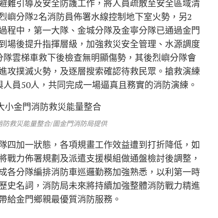
避難引導及安全防護工作，將人員疏散至安全區域清
烈嶼分隊2名消防員佈署水線控制地下室火勢，另2
過程中，第一大隊、金城分隊及金寧分隊已通過金門
到場後提升指揮層級，加強救災安全管理、水源調度
分隊雲梯車救下後檢查無明顯傷勢，其後烈嶼分隊會
進攻撲滅火勢，及逐層搜索確認待救民眾。搶救演練
與人員50人，共同完成一場逼真且務實的消防演練。
消防救災能量整合/圖金門消防局提供
隊四加一狀態，各項規畫工作效益遭到打折降低，如
將戰力佈署規劃及派遣支援模組做通盤檢討後調整，
成各分隊編排消防車巡邏勤務加強熟悉，以利第一時
歷史名詞，消防局未來將持續加強整體消防戰力精進
帶給金門鄉親最優質消防服務。