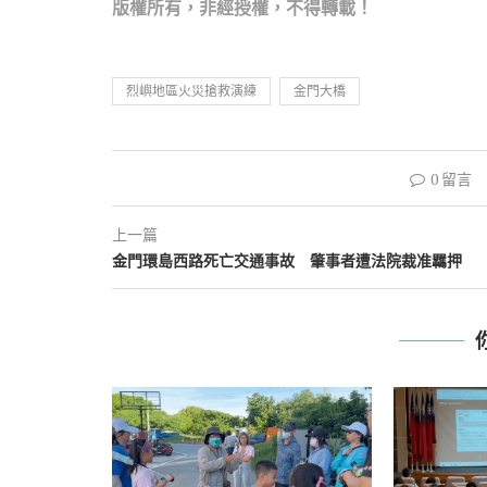
版權所
有，非經授權，不得轉載！
烈嶼地區火災搶救演練
金門大橋
0 留言
上一篇
金門環島西路死亡交通事故 肇事者遭法院裁准羈押