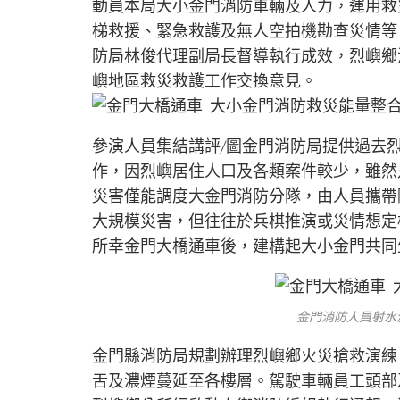
動員本局大小金門消防車輛及人力，運用救
梯救援、緊急救護及無人空拍機勘查災情等
防局林俊代理副局長督導執行成效，烈嶼鄉
嶼地區救災救護工作交換意見。
參演人員集結講評/圖金門消防局提供過去
作，因烈嶼居住人口及各類案件較少，雖然
災害僅能調度大金門消防分隊，由人員攜帶
大規模災害，但往往於兵棋推演或災情想定
所幸金門大橋通車後，建構起大小金門共同
金門消防人員射水
金門縣消防局規劃辦理烈嶼鄉火災搶救演練
舌及濃煙蔓延至各樓層。駕駛車輛員工頭部