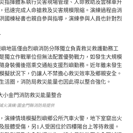
災指揮體系執行災害現場管理、人命救助及雲梯車升
，迅速完成人命搶救及災害規模限縮。演練過程由消
洪國棟秘書也親自參與指導，演練參與人員也針對烈
烈嶼地區僅由烈嶼消防分隊獨立負責救災救護勤務工
是獨立作戰單位但無法配置優勢戰力，如發生大規模
隨身裝備後搭乘交通船支援烈嶼勤務。近年雖未發生
模擬狀況下，仍讓人不禁擔心救災效率及鄉親安全。
生活圈，消防局救災能量也因此得以整合強化。
滅火演練/圖金門縣消防局提供
，演練情境模擬烈嶼鄉公所汽車火警，地下室竄出火
及肢體受傷，另1人受困位於四樓陽台上等待救援。