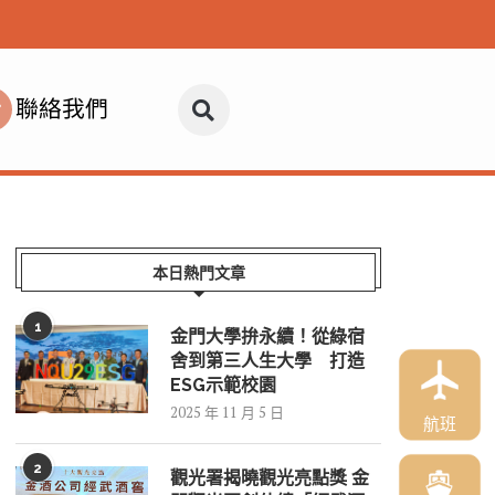
聯絡我們
本日熱門文章
1
金門大學拚永續！從綠宿
舍到第三人生大學 打造
ESG示範校園
2025 年 11 月 5 日
航班
2
觀光署揭曉觀光亮點獎 金