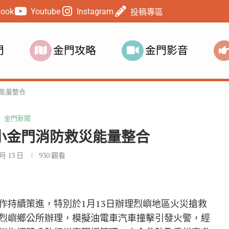
book
Youtube
Instagram
投稿專區
門
金門攻略
金門影音
能量整合
金門新聞
小金門消防救災能量整合
 月 13 日
930
觀看
作持續策進，特別於1月13日辦理烈嶼地區火災搶救
烈嶼鄉公所辦理，模擬油電車汽車撞擊引發火警，經