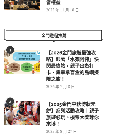
者權益
2025 年 11 月 18 日
金門遊程推薦
1
【2026金門旅遊最強攻
略】跟著「水獺阿特」快
閃最終站，親子出遊打
卡、集章拿盲盒的島嶼探
險之旅！
2026 年 7 月 8 日
2
【2025金門中秋博狀元
餅】系列活動攻略｜親子
旅遊必玩、機票大獎等你
來博！
2025 年 8 月 27 日