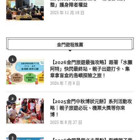
整」護身障者權益
2025 年 11 月 18 日
金門遊程推薦
1
【2026金門旅遊最強攻略】跟著「水獺
阿特」快閃最終站，親子出遊打卡、集
章拿盲盒的島嶼探險之旅！
2026 年 7 月 8 日
2
【2025金門中秋博狀元餅】系列活動攻
略｜親子旅遊必玩、機票大獎等你來
博！
2025 年 8 月 27 日
3