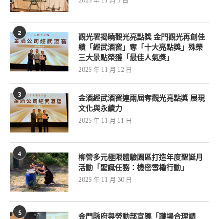
2
觀光署揭曉觀光亮點獎 金門觀光再創佳
績「經武酒窖」奪「十大亮點獎」殊榮
三大景點榮獲「最佳人氣獎」
2025 年 11 月 12 日
3
金酒經武酒窖連兩屆奪觀光亮點獎 展現
文化與永續力
2025 年 11 月 11 日
4
柳營多元極限體驗園區打造年度聖誕月
活動「聖誕任務：機密雪橇行動」
2025 年 11 月 30 日
5
金門縣府與勞動部宣導「職場合理調