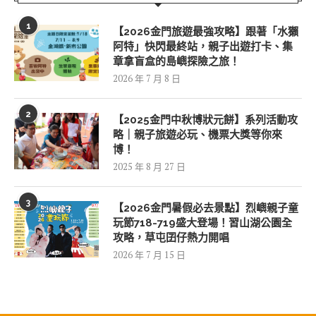
1
【2026金門旅遊最強攻略】跟著「水獺
阿特」快閃最終站，親子出遊打卡、集
章拿盲盒的島嶼探險之旅！
2026 年 7 月 8 日
2
【2025金門中秋博狀元餅】系列活動攻
略｜親子旅遊必玩、機票大獎等你來
博！
2025 年 8 月 27 日
3
【2026金門暑假必去景點】烈嶼親子童
玩節718-719盛大登場！習山湖公園全
攻略，草屯囝仔熱力開唱
2026 年 7 月 15 日