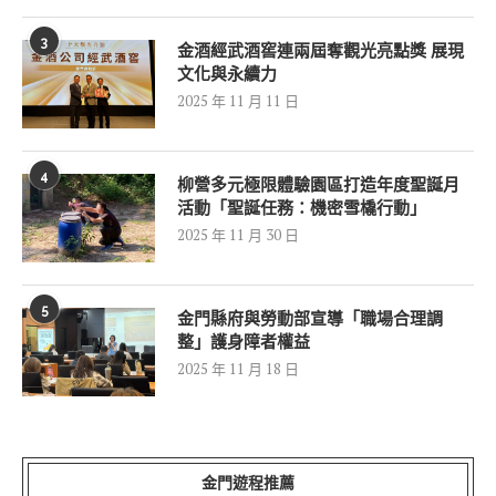
3
金酒經武酒窖連兩屆奪觀光亮點獎 展現
文化與永續力
2025 年 11 月 11 日
4
柳營多元極限體驗園區打造年度聖誕月
活動「聖誕任務：機密雪橇行動」
2025 年 11 月 30 日
5
金門縣府與勞動部宣導「職場合理調
整」護身障者權益
2025 年 11 月 18 日
金門遊程推薦