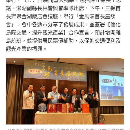
舉行，（17）日晚間盛大揭幕，包括連江縣長王忠
銘、澎湖副縣長林皆興皆率隊出席，下午，三縣首
長齊聚金湖飯店會議廳，舉行「金馬澎首長座談
會」，會中各縣市分享了發展成果，並簽署【優化
島際交通・提升觀光產業】合作宣言，預計增開離
島航班，並提供居民票價補助，以促進交通便利及
觀光產業的振興。