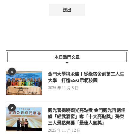
本日熱門文章
1
金門大學拚永續！從綠宿舍到第三人生
大學 打造ESG示範校園
2025 年 11 月 5 日
2
觀光署揭曉觀光亮點獎 金門觀光再創佳
績「經武酒窖」奪「十大亮點獎」殊榮
三大景點榮獲「最佳人氣獎」
2025 年 11 月 12 日