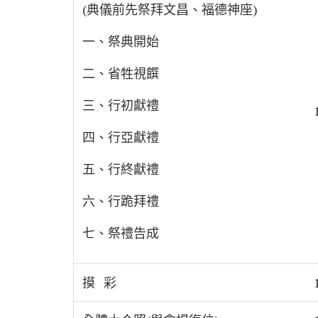
(典儀前先祭拜文昌、福德神座)
一、祭典開始
二、省牲視饌
三、行初獻禮
四、行亞獻禮
五、行終獻禮
六、行跪拜禮
七、祭禮告成
摸 彩