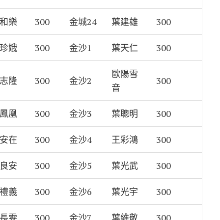
和樂
300
金城24
葉建雄
300
珍娥
300
金沙1
葉天仁
300
歐陽雪
志隆
300
金沙2
300
音
鳳凰
300
金沙3
葉聰明
300
安在
300
金沙4
王彩鴻
300
良安
300
金沙5
葉光武
300
禮義
300
金沙6
葉光宇
300
長雯
300
金沙7
葉維敬
300