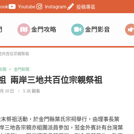
book
Youtube
Instagram
投稿專區
門
金門攻略
金門影音
三地共百位宗親祭祖
新聞
金門新聞
祭祖 兩岸三地共百位宗親祭祖
 月 10 日
5.1K
觀看
年歲末祭祖活動，於金門縣葉氏宗祠舉行，由理事長葉
岸三地各宗親亦組團派員參加，蒞金外賓計有台灣葉