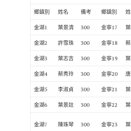
鄉鎮別
姓名
備考
鄉鎮別
姓
金湖1
葉景清
300
金寧17
葉
金湖2
許雪珠
300
金寧18
蔡
金湖3
葉志吉
300
金寧19
葉
金湖4
蔡秀玲
300
金寧20
唐
金湖5
李淑貞
300
金寧21
葉
金湖6
葉景註
300
金寧22
葉
金湖7
陳珠琴
300
金寧23
葉