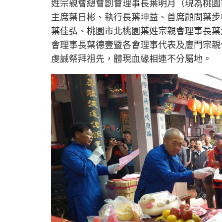
姓宗親會總會創會理事長葉明月（現為桃園
主席葉日彬、執行長葉坤益、首席顧問葉步
葉佳弘、桃園市北桃園葉姓宗親會理事長葉
會理事長葉德壹暨各會理事代表及廈門宗親
虔誠祭拜祖先，體現血緣相連不分屬地。