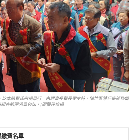
活動，於本縣葉氏宗祠舉行，由理事長葉長雯主持，除地區葉氏宗親熱情
親亦組團派員參加，/圖葉建雄攝
暨繳費名單