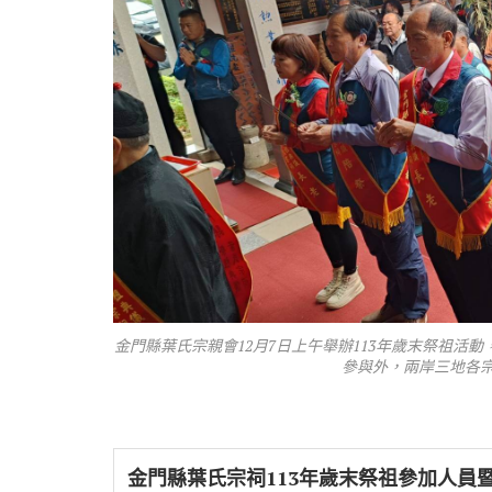
金門縣葉氏宗親會12月7日上午舉辦113年歲末祭祖
參與外，兩岸三地各宗
金門縣葉氏宗祠113年歲末祭祖參加人員