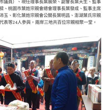
市議員）、現任理事長葉展榮、副會長葉天生、監事
樑、桃園市葉姓宗親會總會理事長葉發成、監事主席
沛玉、彰化葉姓宗親會公關長葉明昌、澎湖葉氏宗親
代表等24人參與，兩岸三地共百位宗親相聚一堂，