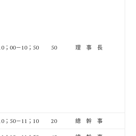
10；00－10；50
50
理 事 長
10；50－11；10
20
總 幹 事