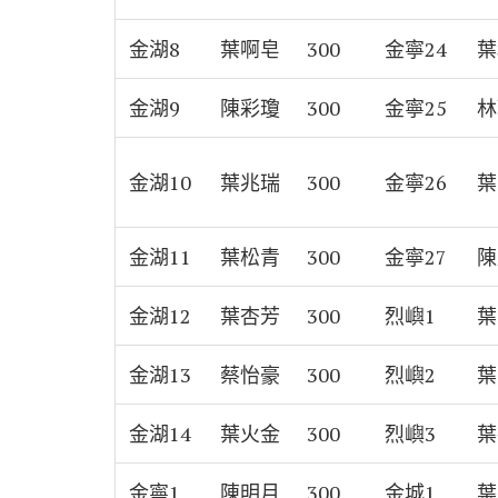
金湖8
葉啊皂
300
金寧24
葉
金湖9
陳彩瓊
300
金寧25
林
金湖10
葉兆瑞
300
金寧26
葉
金湖11
葉松青
300
金寧27
陳
金湖12
葉杏芳
300
烈嶼1
葉
金湖13
蔡怡豪
300
烈嶼2
葉
金湖14
葉火金
300
烈嶼3
葉
金寧1
陳明月
300
金城1
葉