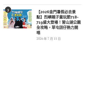
3
【2026金門暑假必去景
點】烈嶼親子童玩節718-
719盛大登場！習山湖公園
全攻略，草屯囝仔熱力開
唱
2026 年 7 月 15 日