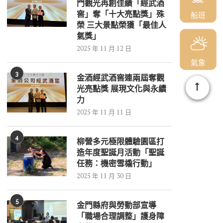
門觀光再創佳績「經武酒
窖」奪「十大亮點獎」殊
船班
榮 三大景點榮獲「最佳人
氣獎」
2025 年 11 月 12 日
氣象
3
金酒經武酒窖連兩屆奪觀
光亮點獎 展現文化與永續
力
2025 年 11 月 11 日
4
柳營多元極限體驗園區打
造年度聖誕月活動「聖誕
任務：機密雪橇行動」
2025 年 11 月 30 日
5
金門縣府與勞動部宣導
「職場合理調整」護身障