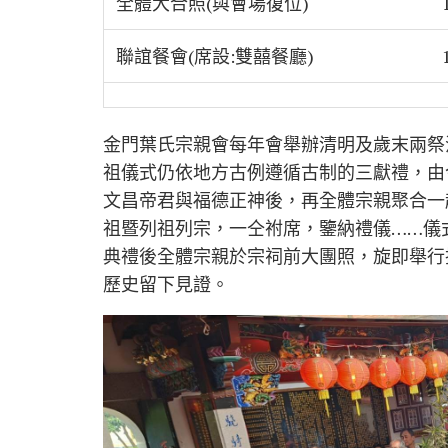
全體大合照(與會場復位)
聯誼餐會(席設:雙囍餐廳)
金門葉氏宗親會每年會舉辦清明及歲末兩祭
祖儀式仍依地方古例遵循古制的三獻禮，由
文昌帝君與福德正神後，再全體宗親聚合一
祖暨列祖列宗，一仝祔席，鑒納禮儀……儀
典禮後全體宗親於宗祠前大團照，旋即舉行
歷史留下見證。