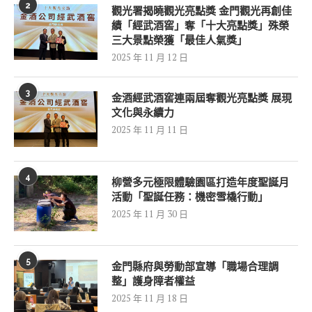
2
觀光署揭曉觀光亮點獎 金門觀光再創佳
績「經武酒窖」奪「十大亮點獎」殊榮
三大景點榮獲「最佳人氣獎」
2025 年 11 月 12 日
3
金酒經武酒窖連兩屆奪觀光亮點獎 展現
文化與永續力
2025 年 11 月 11 日
4
柳營多元極限體驗園區打造年度聖誕月
活動「聖誕任務：機密雪橇行動」
2025 年 11 月 30 日
5
金門縣府與勞動部宣導「職場合理調
整」護身障者權益
2025 年 11 月 18 日