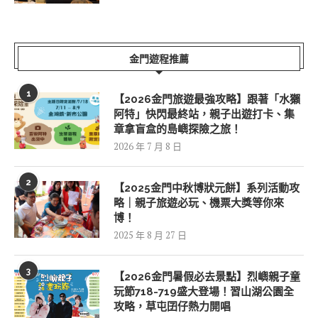
金門遊程推薦
1
【2026金門旅遊最強攻略】跟著「水獺
阿特」快閃最終站，親子出遊打卡、集
章拿盲盒的島嶼探險之旅！
2026 年 7 月 8 日
2
【2025金門中秋博狀元餅】系列活動攻
略｜親子旅遊必玩、機票大獎等你來
博！
2025 年 8 月 27 日
3
【2026金門暑假必去景點】烈嶼親子童
玩節718-719盛大登場！習山湖公園全
攻略，草屯囝仔熱力開唱