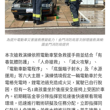
為提升電動車災害搶救應變能力！金門消防局首次辦理搶救演練/
圖金門消防局提供
本次搶救演練依照電動車緊急救援手冊並結合「有
毒氣體防護」、「人命搶救」、「滅火攻擊」、
「電動車斷電程序」、「底盤瞄子射水」及「水源
運用」等六大主題。演練情境假定一輛電動車於充
電樁充電時，鋰電池過充造成火災，駕駛已自行脫
困，但有一名1歲孩童坐於後座安全座椅上受困於車
內。初期轄區金寧分隊指揮官抵達後快速察看現場
環境，迅速進行戰術研擬及任務分配，立即指揮同