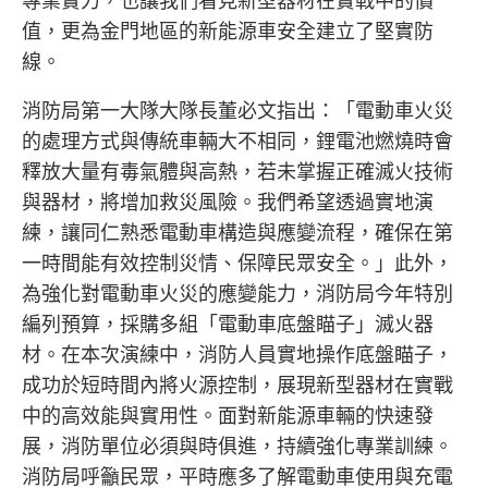
專業實力，也讓我們看見新型器材在實戰中的價
值，更為金門地區的新能源車安全建立了堅實防
線。
消防局第一大隊大隊長董必文指出：「電動車火災
的處理方式與傳統車輛大不相同，鋰電池燃燒時會
釋放大量有毒氣體與高熱，若未掌握正確滅火技術
與器材，將增加救災風險。我們希望透過實地演
練，讓同仁熟悉電動車構造與應變流程，確保在第
一時間能有效控制災情、保障民眾安全。」此外，
為強化對電動車火災的應變能力，消防局今年特別
編列預算，採購多組「電動車底盤瞄子」滅火器
材。在本次演練中，消防人員實地操作底盤瞄子，
成功於短時間內將火源控制，展現新型器材在實戰
中的高效能與實用性。面對新能源車輛的快速發
展，消防單位必須與時俱進，持續強化專業訓練。
消防局呼籲民眾，平時應多了解電動車使用與充電