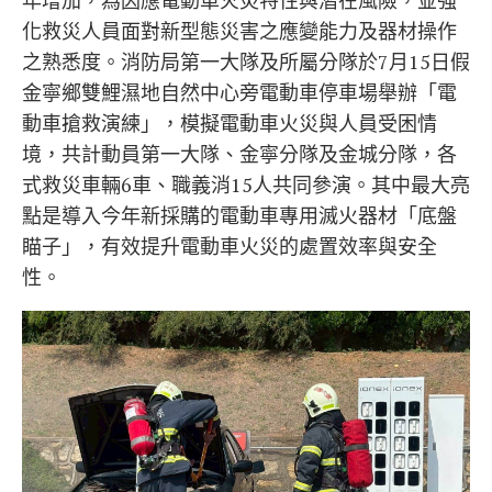
年增加，為因應電動車火災特性與潛在風險，並強
化救災人員面對新型態災害之應變能力及器材操作
之熟悉度。消防局第一大隊及所屬分隊於7月15日假
金寧鄉雙鯉濕地自然中心旁電動車停車場舉辦「電
動車搶救演練」，模擬電動車火災與人員受困情
境，共計動員第一大隊、金寧分隊及金城分隊，各
式救災車輛6車、職義消15人共同參演。其中最大亮
點是導入今年新採購的電動車專用滅火器材「底盤
瞄子」，有效提升電動車火災的處置效率與安全
性。