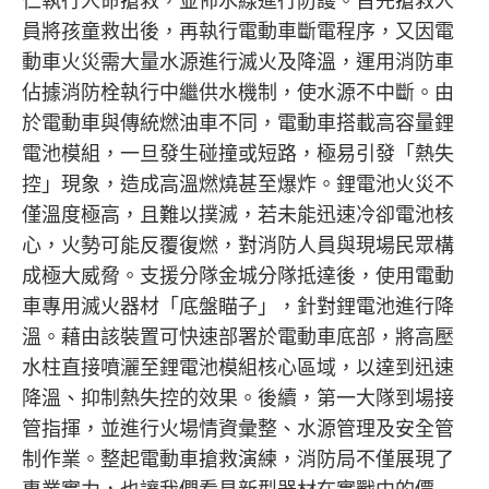
仁執行人命搶救，並佈水線進行防護。首先搶救人
員將孩童救出後，再執行電動車斷電程序，又因電
動車火災需大量水源進行滅火及降溫，運用消防車
佔據消防栓執行中繼供水機制，使水源不中斷。由
於電動車與傳統燃油車不同，電動車搭載高容量鋰
電池模組，一旦發生碰撞或短路，極易引發「熱失
控」現象，造成高溫燃燒甚至爆炸。鋰電池火災不
僅溫度極高，且難以撲滅，若未能迅速冷卻電池核
心，火勢可能反覆復燃，對消防人員與現場民眾構
成極大威脅。支援分隊金城分隊抵達後，使用電動
車專用滅火器材「底盤瞄子」，針對鋰電池進行降
溫。藉由該裝置可快速部署於電動車底部，將高壓
水柱直接噴灑至鋰電池模組核心區域，以達到迅速
降溫、抑制熱失控的效果。後續，第一大隊到場接
管指揮，並進行火場情資彙整、水源管理及安全管
制作業。整起電動車搶救演練，消防局不僅展現了