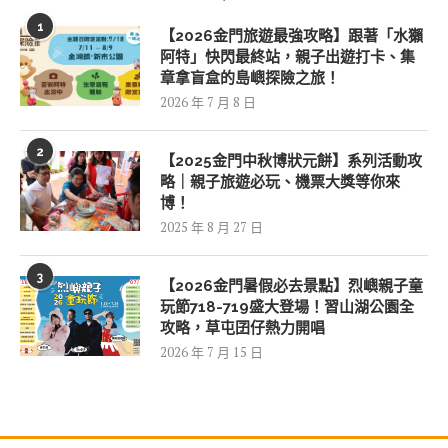
1
【2026金門旅遊最強攻略】跟著「水獺
阿特」快閃最終站，親子出遊打卡、集
章拿盲盒的島嶼探險之旅！
2026 年 7 月 8 日
2
【2025金門中秋博狀元餅】系列活動攻
略｜親子旅遊必玩、機票大獎等你來
博！
2025 年 8 月 27 日
3
【2026金門暑假必去景點】烈嶼親子童
玩節718-719盛大登場！習山湖公園全
攻略，草屯囝仔熱力開唱
2026 年 7 月 15 日