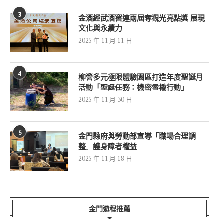
3
金酒經武酒窖連兩屆奪觀光亮點獎 展現
文化與永續力
2025 年 11 月 11 日
4
柳營多元極限體驗園區打造年度聖誕月
活動「聖誕任務：機密雪橇行動」
2025 年 11 月 30 日
5
金門縣府與勞動部宣導「職場合理調
整」護身障者權益
2025 年 11 月 18 日
金門遊程推薦