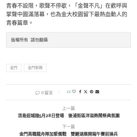
青春不設限，歌聲不停歇，「金聲不凡」在歡呼與
掌聲中圓滿落幕，也為金大校園留下最熱血動人的
青春篇章。
版權所有 請勿翻攝
金門
金門新聞
12
0 留言
上一篇
浯島迎城隍5月28日登場 後浦街區洋溢熱鬧祭典氛圍
下一篇
金門高職龍舟隊加緊備戰 雙鯉湖展開端午賽前操兵