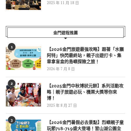
2025 年 11 月 18 日
金門遊程推薦
1
【2026金門旅遊最強攻略】跟著「水獺
阿特」快閃最終站，親子出遊打卡、集
章拿盲盒的島嶼探險之旅！
2026 年 7 月 8 日
2
【2025金門中秋博狀元餅】系列活動攻
略｜親子旅遊必玩、機票大獎等你來
博！
2025 年 8 月 27 日
3
【2026金門暑假必去景點】烈嶼親子童
玩節718-719盛大登場！習山湖公園全