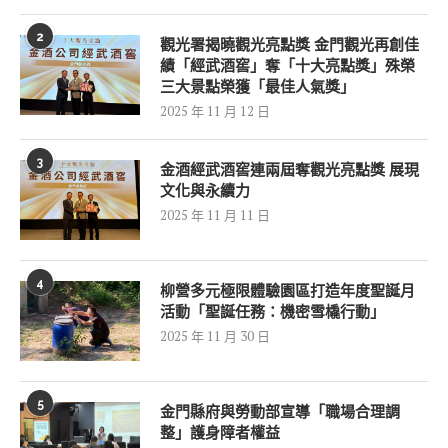
2
觀光署揭曉觀光亮點獎 金門觀光再創佳
績「經武酒窖」奪「十大亮點獎」殊榮
三大景點榮獲「最佳人氣獎」
2025 年 11 月 12 日
3
金酒經武酒窖連兩屆奪觀光亮點獎 展現
文化與永續力
2025 年 11 月 11 日
4
柳營多元極限體驗園區打造年度聖誕月
活動「聖誕任務：機密雪橇行動」
2025 年 11 月 30 日
5
金門縣府與勞動部宣導「職場合理調
整」護身障者權益