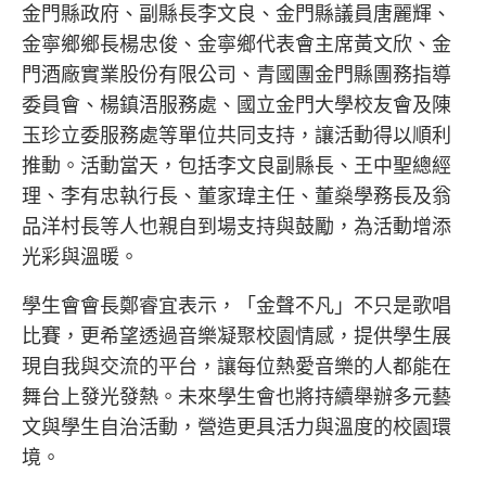
金門縣政府、副縣長李文良、金門縣議員唐麗輝、
金寧鄉鄉長楊忠俊、金寧鄉代表會主席黃文欣、
金
門酒廠實業股份有限公司
、青國團金門縣團務指導
委員會、楊鎮浯服務處、國立金門大學校友會及陳
玉珍立委服務處等單位共同支持，讓活動得以順利
推動。活動當天，包括李文良副縣長、王中聖總經
理、李有忠執行長、董家瑋主任、董燊學務長及翁
品洋村長等人也親自到場支持與鼓勵，為活動增添
光彩與溫暖。
學生會會長鄭睿宜表示，「金聲不凡」不只是歌唱
比賽，更希望透過音樂凝聚校園情感，提供學生展
現自我與交流的平台，讓每位熱愛音樂的人都能在
舞台上發光發熱。未來學生會也將持續舉辦多元藝
文與學生自治活動，營造更具活力與溫度的校園環
境。