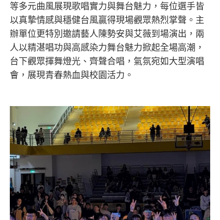
等多元曲風展現歌唱實力與舞台魅力，每位選手皆
以真摯情感與穩健台風贏得現場觀眾熱烈掌聲。主
辦單位更特別邀請藝人
陳勢安
與
艾薇
到場演出，兩
人以精湛唱功與高感染力舞台魅力掀起全場高潮，
台下觀眾揮舞燈光、齊聲合唱，氣氛宛如大型演唱
會，展現青春熱血與校園活力。