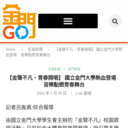
Home
»
名城新聞
»
【金聲不凡・青春開唱】 國立金門大學熱
血登場 音樂點燃青春舞台
名城新聞
金門新聞
【金聲不凡・青春開唱】 國立金門大學熱血登場
音樂點燃青春舞台
2026 年 5 月 20 日
2.6K
觀看
記者呂胤甫/綜合報導
由
國立金門大學
學生會主辦的「金聲不凡」校園歌