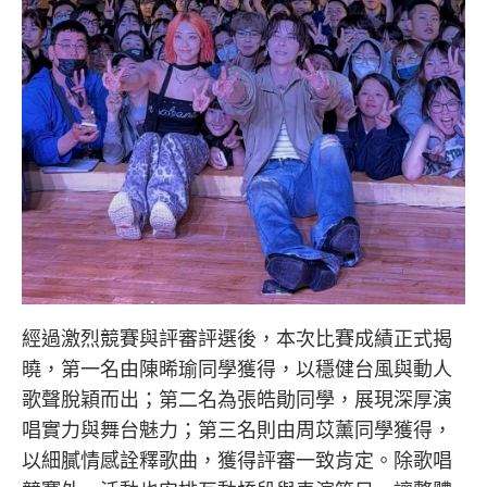
經過激烈競賽與評審評選後，本次比賽成績正式揭
曉，第一名由陳晞瑜同學獲得，以穩健台風與動人
歌聲脫穎而出；第二名為張皓勛同學，展現深厚演
唱實力與舞台魅力；第三名則由周苡薰同學獲得，
以細膩情感詮釋歌曲，獲得評審一致肯定。除歌唱