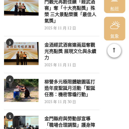
門觀光再創佳績「經武酒
窖」奪「十大亮點獎」殊
船班
榮 三大景點榮獲「最佳人
氣獎」
2025 年 11 月 12 日
氣象
3
金酒經武酒窖連兩屆奪觀
光亮點獎 展現文化與永續
力
2025 年 11 月 11 日
4
柳營多元極限體驗園區打
造年度聖誕月活動「聖誕
任務：機密雪橇行動」
2025 年 11 月 30 日
5
金門縣府與勞動部宣導
「職場合理調整」護身障