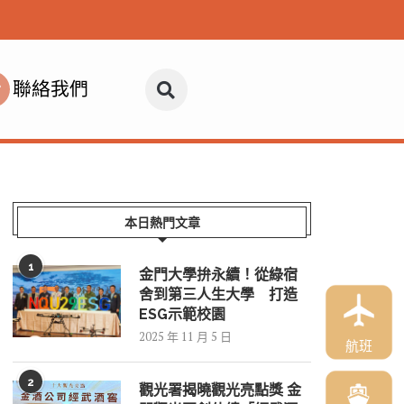
聯絡我們
本日熱門文章
1
金門大學拚永續！從綠宿
舍到第三人生大學 打造
ESG示範校園
2025 年 11 月 5 日
航班
2
觀光署揭曉觀光亮點獎 金