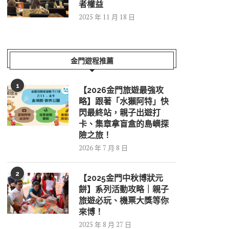
者權益
2025 年 11 月 18 日
金門遊程推薦
1
【2026金門旅遊最強攻
略】跟著「水獺阿特」快
閃最終站，親子出遊打
卡、集章拿盲盒的島嶼探
險之旅！
2026 年 7 月 8 日
2
【2025金門中秋博狀元
餅】系列活動攻略｜親子
旅遊必玩、機票大獎等你
來博！
2025 年 8 月 27 日