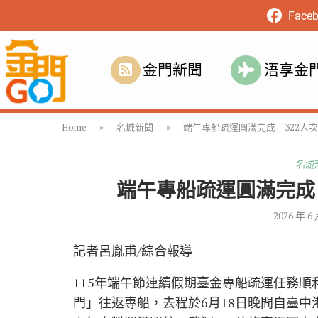
Face
金門新聞
浯享金
Home
»
名城新聞
»
端午專船疏運圓滿完成 322人
名城
端午專船疏運圓滿完成
2026 年 6
記者呂胤甫/綜合報導
115年端午節連續假期臺金專船疏運任務
門」往返專船，去程於6月18日晚間自臺中