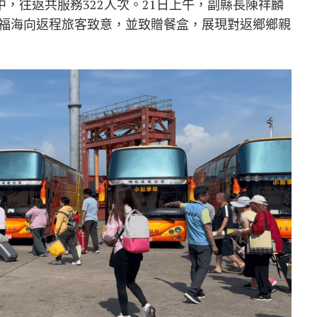
中，往返共服務322人次。21日上午，副縣長陳祥麟
福海向返程旅客致意，並致贈餐盒，展現對返鄉鄉親