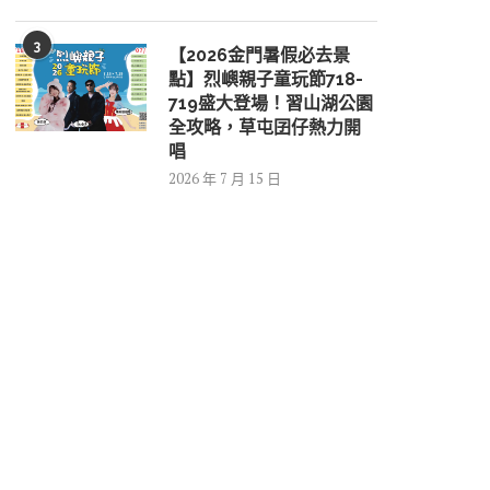
3
【2026金門暑假必去景
點】烈嶼親子童玩節718-
719盛大登場！習山湖公園
全攻略，草屯囝仔熱力開
唱
2026 年 7 月 15 日
高壓容器回收「完...
第29屆金城盃羽...
2026 年 8 月 6 日
2026 年 8 月 6 日