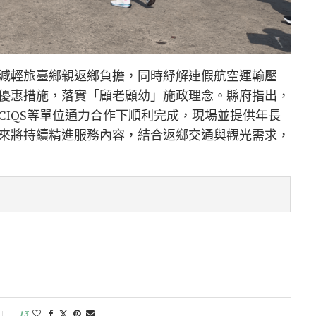
減輕旅臺鄉親返鄉負擔，同時紓解連假航空運輸壓
優惠措施，落實「顧老顧幼」施政理念。縣府指出，
CIQS等單位通力合作下順利完成，現場並提供年長
來將持續精進服務內容，結合返鄉交通與觀光需求，
13