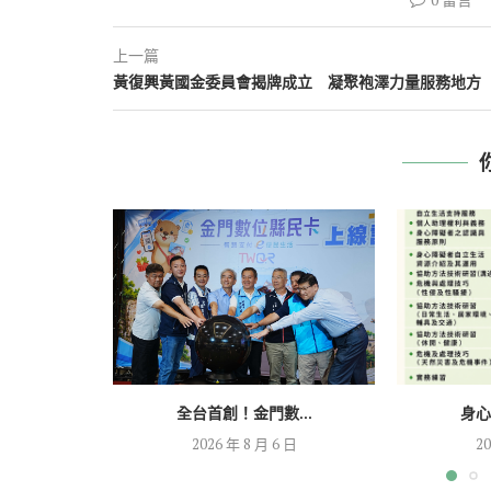
上一篇
黃復興黃國金委員會揭牌成立 凝聚袍澤力量服務地方
全台首創！金門數...
身心
2026 年 8 月 6 日
20