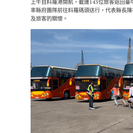
上午自料羅港開航，載運143位旅客返回臺
率縣府團隊前往料羅碼頭送行，代表縣長陳
及旅客的關懷。