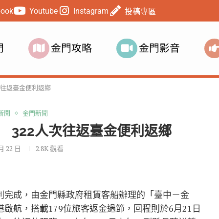
book
Youtube
Instagram
投稿專區
門
金門攻略
金門影音
次往返臺金便利返鄉
新聞
金門新聞
 322人次往返臺金便利返鄉
 月 22 日
2.8K
觀看
順利完成，由金門縣政府租賃客船辦理的「臺中－金
港啟航，搭載179位旅客返金過節，回程則於6月21日