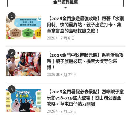
金門遊程推薦
1
【2026金門旅遊最強攻略】跟著「水獺
阿特」快閃最終站，親子出遊打卡、集
章拿盲盒的島嶼探險之旅！
2026 年 7 月 8 日
2
【2025金門中秋博狀元餅】系列活動攻
略｜親子旅遊必玩、機票大獎等你來
博！
2025 年 8 月 27 日
3
【2026金門暑假必去景點】烈嶼親子童
玩節718-719盛大登場！習山湖公園全
攻略，草屯囝仔熱力開唱
2026 年 7 月 15 日