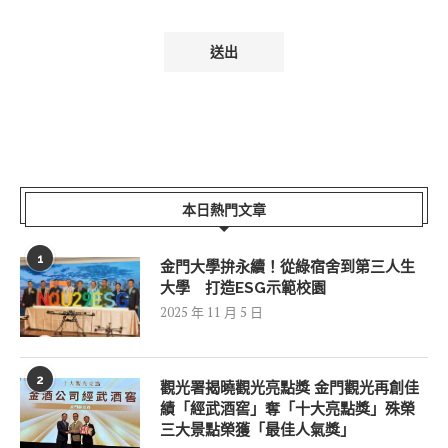
本日熱門文章
1
金門大學拚永續！從綠宿舍到第三人生
大學 打造ESG示範校園
2025 年 11 月 5 日
2
觀光署揭曉觀光亮點獎 金門觀光再創佳
績「經武酒窖」奪「十大亮點獎」殊榮
三大景點榮獲「最佳人氣獎」