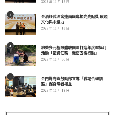
2025 年 11 月 12 日
3
金酒經武酒窖連兩屆奪觀光亮點獎 展現
文化與永續力
2025 年 11 月 11 日
4
柳營多元極限體驗園區打造年度聖誕月
活動「聖誕任務：機密雪橇行動」
2025 年 11 月 30 日
5
金門縣府與勞動部宣導「職場合理調
整」護身障者權益
2025 年 11 月 18 日