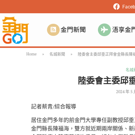
Face
金門新聞
浯享金
Home
»
名城新聞
»
陸委會主委邱垂正拜會金縣長陳
名城
陸委會主委邱
2024 年 5
記者蔡青/綜合報導
居住金門多年的前金門大學專任副教授邱垂
金門縣長陳福海，雙方就近期兩岸關係、新