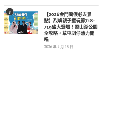
3
【2026金門暑假必去景
點】烈嶼親子童玩節718-
719盛大登場！習山湖公園
全攻略，草屯囝仔熱力開
唱
2026 年 7 月 15 日