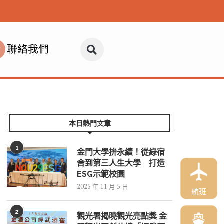
聯絡我們
本日熱門文章
1
金門大學拚永續！從綠宿
舍到第三人生大學 打造
ESG示範校園
2025 年 11 月 5 日
航班
2
觀光署揭曉觀光亮點獎 金