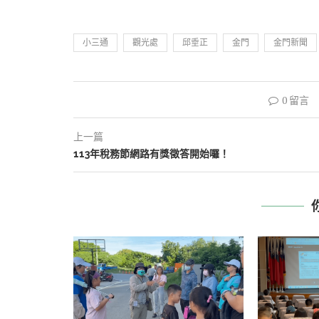
小三通
觀光處
邱垂正
金門
金門新聞
0 留言
上一篇
113年稅務節網路有獎徵答開始囉！