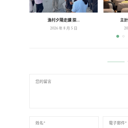
漁村夕陽走讀 探...
主計
2026 年 8 月 5 日
20