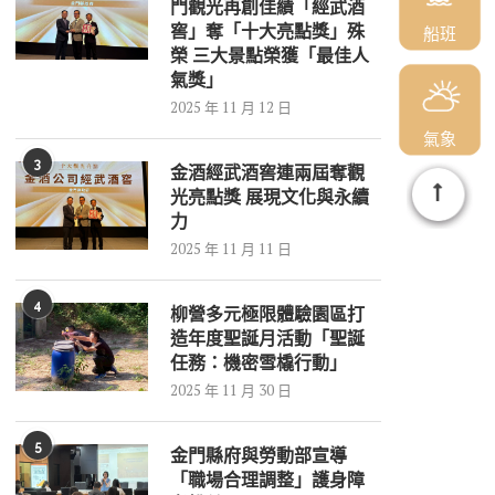
門觀光再創佳績「經武酒
窖」奪「十大亮點獎」殊
船班
榮 三大景點榮獲「最佳人
氣獎」
2025 年 11 月 12 日
氣象
3
金酒經武酒窖連兩屆奪觀
光亮點獎 展現文化與永續
力
2025 年 11 月 11 日
4
柳營多元極限體驗園區打
造年度聖誕月活動「聖誕
任務：機密雪橇行動」
2025 年 11 月 30 日
5
金門縣府與勞動部宣導
「職場合理調整」護身障