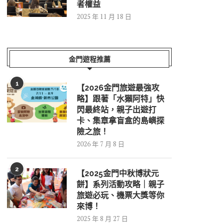
者權益
2025 年 11 月 18 日
金門遊程推薦
1
【2026金門旅遊最強攻
略】跟著「水獺阿特」快
閃最終站，親子出遊打
卡、集章拿盲盒的島嶼探
險之旅！
2026 年 7 月 8 日
2
【2025金門中秋博狀元
餅】系列活動攻略｜親子
旅遊必玩、機票大獎等你
來博！
2025 年 8 月 27 日