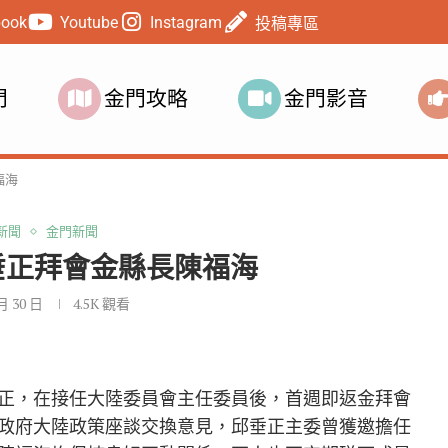
book
Youtube
Instagram
投稿專區
門
金門攻略
金門影音
福海
新聞
金門新聞
垂正拜會金縣長陳福海
 月 30 日
4.5K
觀看
正，在接任大陸委員會主任委員後，首週即返金拜會
政府大陸政策座談交換意見，邱垂正主委曾獲邀擔任