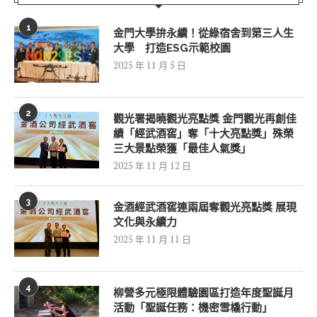
1
金門大學拚永續！從綠宿舍到第三人生
大學 打造ESG示範校園
2025 年 11 月 5 日
2
觀光署揭曉觀光亮點獎 金門觀光再創佳
績「經武酒窖」奪「十大亮點獎」殊榮
三大景點榮獲「最佳人氣獎」
2025 年 11 月 12 日
3
金酒經武酒窖連兩屆奪觀光亮點獎 展現
文化與永續力
2025 年 11 月 11 日
4
柳營多元極限體驗園區打造年度聖誕月
活動「聖誕任務：機密雪橇行動」