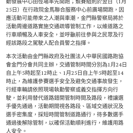
動發展中心田徑場率先開跑；競賽組則於翌日（1月
25日）在行政院金馬聯合服務中心前廣場開跑，因
應活動可能帶來之人潮與車潮，金門縣警察局將於
活動周邊道路實施交通疏導管制工作，以維道路之
行車順暢及人車安全，並呼籲前往參與之民眾及行
經該路段之駕駛人配合員警之指揮。
本次活動由金門縣政府及社團法人中華民國路跑協
會金門分會共同主辦，交通管制時間分別為1月24日
自上午5時起至12時止、1月25日自上午5時起至14
時止，為維護參賽選手安全及避免交通事故發生，
行經車輛請依照現場執勤警察或義交指揮方向行
駛，並利用替代道路錯開管制時間及路段，禮讓選
手優先通過，活動期間視各路段、區域交通狀況及
選手密集度，採短時間管制道路通行，待多數選手
通過後解除管制，以確保活動順利進行，維護用路
人安全。