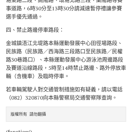
島東路二段、高陽路、環島北路三段、蘭陽路等賽
事道路，6時30分至13時30分請減速暫停禮讓參賽
選手優先通過。
四、禁止路邊停車路段：
金城鎮浯江北堤路本縣運動發展中心田徑場路段、
民族路（民族路／西海路三段路口至民族路／民權
路30巷路口）、本縣運動發展中心游泳池周邊路段
及賽道沿線路段，5時至14時禁止路邊、路外停放車
輛（含機車）及臨時停車。
若車輛駕駛人對交通管制措施如有疑義，請以電話
（082）320870向本縣警察局交通警察隊查詢。
版權所有 請勿翻攝
(function()