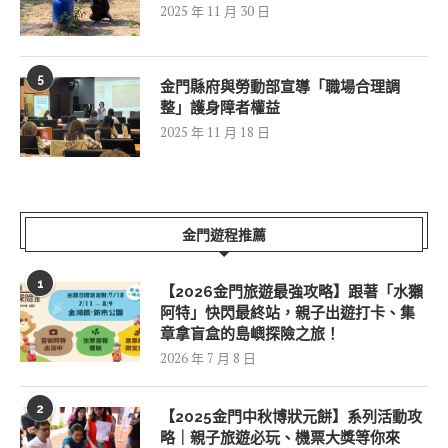
2025 年 11 月 30 日
5
金門縣府與勞動部宣導「職場合理調
整」護身障者權益
2025 年 11 月 18 日
金門遊程推薦
1
【2026金門旅遊最強攻略】跟著「水獺
阿特」快閃最終站，親子出遊打卡、集
章拿盲盒的島嶼探險之旅！
2026 年 7 月 8 日
2
【2025金門中秋博狀元餅】系列活動攻
略｜親子旅遊必玩、機票大獎等你來