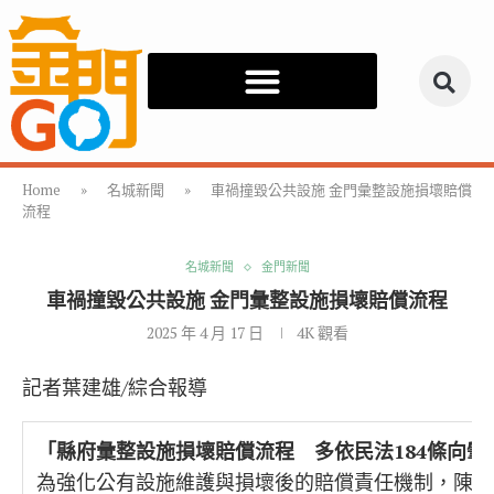
Home
»
名城新聞
»
車禍撞毀公共設施 金門彙整設施損壞賠償
流程
名城新聞
金門新聞
車禍撞毀公共設施 金門彙整設施損壞賠償流程
2025 年 4 月 17 日
4K
觀看
記者葉建雄/綜合報導
「
縣府彙整設施損壞賠償流程 多依民法
184
條向肇
為強化公有設施維護與損壞後的賠償責任機制，陳福