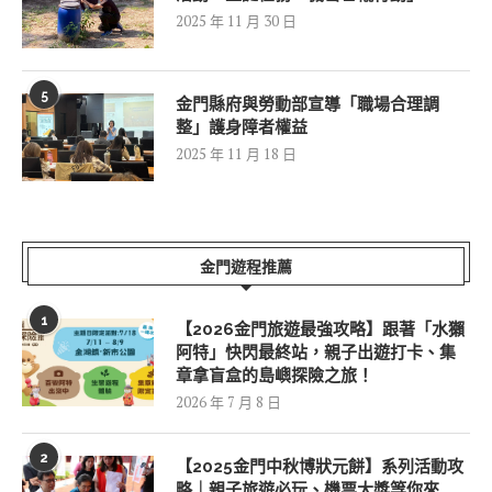
2025 年 11 月 30 日
5
金門縣府與勞動部宣導「職場合理調
整」護身障者權益
2025 年 11 月 18 日
金門遊程推薦
1
【2026金門旅遊最強攻略】跟著「水獺
阿特」快閃最終站，親子出遊打卡、集
章拿盲盒的島嶼探險之旅！
2026 年 7 月 8 日
2
【2025金門中秋博狀元餅】系列活動攻
略｜親子旅遊必玩、機票大獎等你來