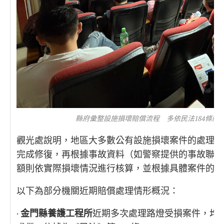
縣府彙整設施損壞賠償流程 多依民法184條向
觀光處說明，地區大多數公有設施損壞案件的處理流
完成修復，再根據事故資料（如警察提供的事故聯單
額則依實際損壞情況進行核算，並根據具體案件的處
以下為部分機關近期賠償處理情形概況：
·
金門縣養護工程所
近期多次處理路燈受損案件，均