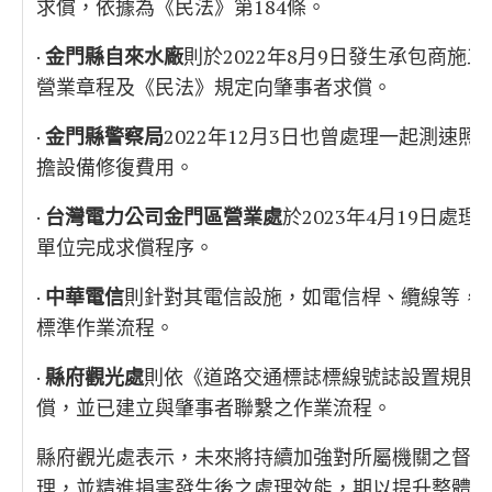
求償，依據為《民法》第184條。
·
金門縣自來水廠
則於2022年8月9日發生承包商
營業章程及《民法》規定向肇事者求償。
·
金門縣警察局
2022年12月3日也曾處理一起測速
擔設備修復費用。
·
台灣電力公司金門區營業處
於2023年4月19日
單位完成求償程序。
·
中華電信
則針對其電信設施，如電信桿、纜線等，
標準作業流程。
·
縣府觀光處
則依《道路交通標誌標線號誌設置規則》
償，並已建立與肇事者聯繫之作業流程。
縣府觀光處表示，未來將持續加強對所屬機關之督導
理，並精進損害發生後之處理效能，期以提升整體公