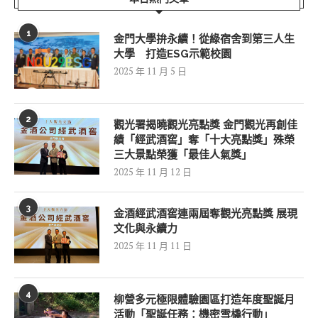
1
金門大學拚永續！從綠宿舍到第三人生
大學 打造ESG示範校園
2025 年 11 月 5 日
2
觀光署揭曉觀光亮點獎 金門觀光再創佳
績「經武酒窖」奪「十大亮點獎」殊榮
三大景點榮獲「最佳人氣獎」
2025 年 11 月 12 日
3
金酒經武酒窖連兩屆奪觀光亮點獎 展現
文化與永續力
2025 年 11 月 11 日
4
柳營多元極限體驗園區打造年度聖誕月
活動「聖誕任務：機密雪橇行動」