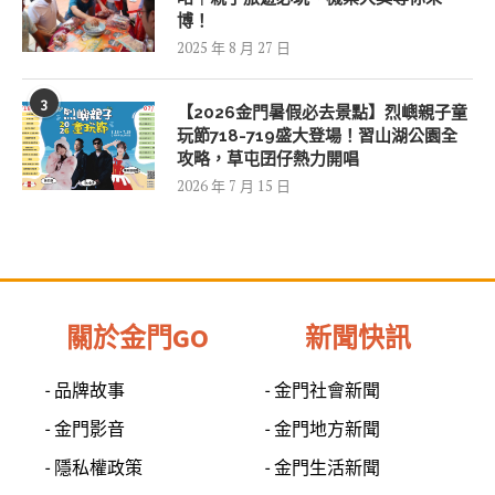
博！
2025 年 8 月 27 日
3
【2026金門暑假必去景點】烈嶼親子童
玩節718-719盛大登場！習山湖公園全
攻略，草屯囝仔熱力開唱
2026 年 7 月 15 日
關於金門GO
新聞快訊
- 品牌故事
- 金門社會新聞
- 金門影音
- 金門地方新聞
- 隱私權政策
- 金門生活新聞