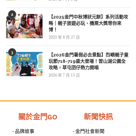
2
【2025金門中秋博狀元餅】系列活動攻
略｜親子旅遊必玩、機票大獎等你來
博！
2025 年 8 月 27 日
3
【2026金門暑假必去景點】烈嶼親子童
玩節718-719盛大登場！習山湖公園全
攻略，草屯囝仔熱力開唱
2026 年 7 月 15 日
關於金門GO
新聞快訊
- 品牌故事
- 金門社會新聞