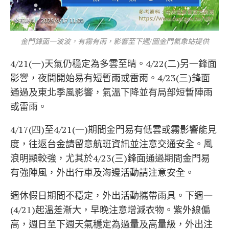
金門鋒面一波波，有霧有雨，影響至下週/圖金門氣象站提供
4/21(一)天氣仍穩定為多雲至晴。4/22(二)另一鋒面
影響，夜間開始易有短暫雨或雷雨。4/23(三)鋒面
通過及東北季風影響，氣溫下降並有局部短暫陣雨
或雷雨。
4/17(四)至4/21(一)期間金門易有低雲或霧影響能見
度，往返台金請留意航班資訊並注意交通安全。風
浪明顯較強，尤其於4/23(三)鋒面通過期間金門易
有強陣風，外出行車及海邊活動請注意安全。
週休假日期間不穩定，外出活動攜帶雨具。下週一
(4/21)起溫差漸大，早晚注意增減衣物。紫外線偏
高，週日至下週天氣穩定為過量及高量級，外出注