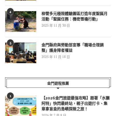
4
柳營多元極限體驗園區打造年度聖誕月
活動「聖誕任務：機密雪橇行動」
2025 年 11 月 30 日
5
金門縣府與勞動部宣導「職場合理調
整」護身障者權益
2025 年 11 月 18 日
金門遊程推薦
1
【2026金門旅遊最強攻略】跟著「水獺
阿特」快閃最終站，親子出遊打卡、集
章拿盲盒的島嶼探險之旅！
2026 年 7 月 8 日