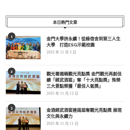
本日熱門文章
1
金門大學拚永續！從綠宿舍到第三人生
大學 打造ESG示範校園
2025 年 11 月 5 日
2
觀光署揭曉觀光亮點獎 金門觀光再創佳
績「經武酒窖」奪「十大亮點獎」殊榮
三大景點榮獲「最佳人氣獎」
2025 年 11 月 12 日
3
金酒經武酒窖連兩屆奪觀光亮點獎 展現
文化與永續力
2025 年 11 月 11 日