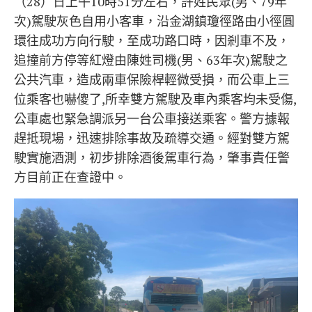
（28）日上午10時51分左右，許姓民眾(男、79年
次)駕駛灰色自用小客車，沿金湖鎮瓊徑路由小徑圓
環往成功方向行駛，至成功路口時，因剎車不及，
追撞前方停等紅燈由陳姓司機(男、63年次)駕駛之
公共汽車，造成兩車保險桿輕微受損，而公車上三
位乘客也嚇傻了,所幸雙方駕駛及車內乘客均未受傷,
公車處也緊急調派另一台公車接送乘客。警方據報
趕抵現場，迅速排除事故及疏導交通。經對雙方駕
駛實施酒測，初步排除酒後駕車行為，肇事責任警
方目前正在查證中。