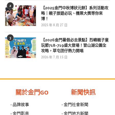
2
【2025金門中秋博狀元餅】系列活動攻
略｜親子旅遊必玩、機票大獎等你來
博！
2025 年 8 月 27 日
3
【2026金門暑假必去景點】烈嶼親子童
玩節718-719盛大登場！習山湖公園全
攻略，草屯囝仔熱力開唱
2026 年 7 月 15 日
關於金門GO
新聞快訊
- 品牌故事
- 金門社會新聞
- 金門影音
- 金門地方新聞