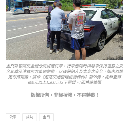
金門縣警察局金湖分局提醒民眾，行車應隨時與前車保持適當之安
全距離及注意前方車輛動態，以確保他人及本身之安全，如未依規
定保持距離，將依《道路交通管理處罰條例》第58條，處新臺幣
600元以上1,200元以下罰鍰。/圖葉建雄攝
版權所
有，非經授權，不得轉載！
公車
成功
金門