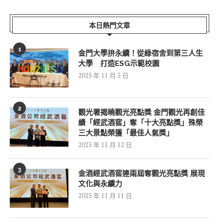
本日熱門文章
1
金門大學拚永續！從綠宿舍到第三人生
大學 打造ESG示範校園
2025 年 11 月 5 日
2
觀光署揭曉觀光亮點獎 金門觀光再創佳
績「經武酒窖」奪「十大亮點獎」殊榮
三大景點榮獲「最佳人氣獎」
2025 年 11 月 12 日
3
金酒經武酒窖連兩屆奪觀光亮點獎 展現
文化與永續力
2025 年 11 月 11 日