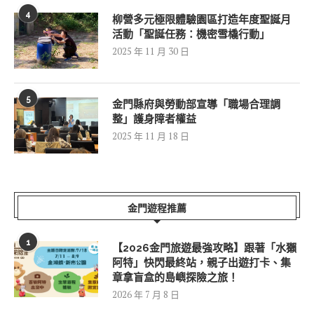
4
柳營多元極限體驗園區打造年度聖誕月
活動「聖誕任務：機密雪橇行動」
2025 年 11 月 30 日
5
金門縣府與勞動部宣導「職場合理調
整」護身障者權益
2025 年 11 月 18 日
金門遊程推薦
1
【2026金門旅遊最強攻略】跟著「水獺
阿特」快閃最終站，親子出遊打卡、集
章拿盲盒的島嶼探險之旅！
2026 年 7 月 8 日