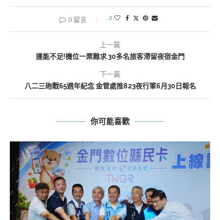
3
0 留言
上一篇
運能不足!機位一票難求 30多名旅客滯留夜宿金門
下一篇
八二三砲戰65週年紀念 金管處推823夜行軍6月30日報名
你可能喜歡