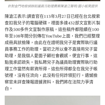
針對金門地檢偵辦前議員污助理費案陳滄江聲明/圖小板凳提供
陳滄江表示:調查官在113年3月27日已經在台北搜索
查扣我兒子的電腦硬碟，𥚃面多達432部文宣影片製
作及500多件文宣製作原稿，這些稿件都陸續在100
年至108年間分別傳在YouTube上面，我們已經整理
成冊具狀檢陳，由此在在證明我兒子是實際執行議
員事務工作的助理。當初之所以會不直接用兒子當
助理，是我個人愛面子顧社會觀感，便宜行事，這
點我承認疏失。我私聘兒子為議員助理實際執行助
理工作當然有薪資所得，這些所得都全在我兒子帳
號𥚃，沒有任流向，此沒有任何詐領犯行。遺憾檢
察官未詳查陳報證據資料，我們將在法院力爭清
白。