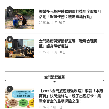
4
柳營多元極限體驗園區打造年度聖誕月
活動「聖誕任務：機密雪橇行動」
2025 年 11 月 30 日
5
金門縣府與勞動部宣導「職場合理調
整」護身障者權益
2025 年 11 月 18 日
金門遊程推薦
1
【2026金門旅遊最強攻略】跟著「水獺
阿特」快閃最終站，親子出遊打卡、集
章拿盲盒的島嶼探險之旅！
2026 年 7 月 8 日