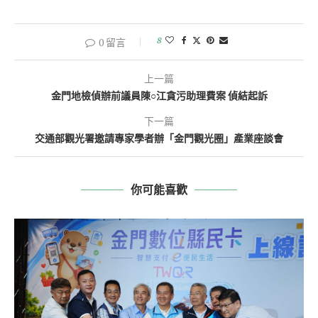
8
0 留言
上一篇
金門地檢偵辦前議員陳○江貪污助理費案 偵結起訴
下一篇
交通部觀光署邀請專家學者辦「金門觀光圈」產業座談會
你可能喜歡