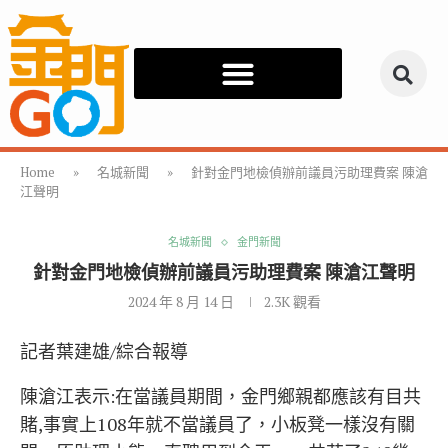
Home
»
名城新聞
»
針對金門地檢偵辦前議員污助理費案 陳滄
江聲明
名城新聞
金門新聞
針對金門地檢偵辦前議員污助理費案 陳滄江聲明
2024 年 8 月 14 日
2.3K
觀看
記者葉建雄/綜合報導
陳滄江表示:在當議員期間，金門鄉親都應該有目共
賭,事實上108年就不當議員了，小板凳一樣沒有關