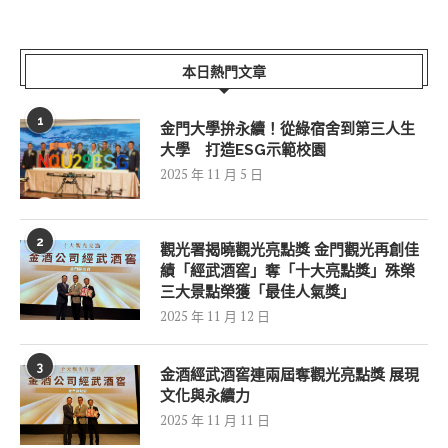
本日熱門文章
1
金門大學拚永續！從綠宿舍到第三人生
大學 打造ESG示範校園
2025 年 11 月 5 日
2
觀光署揭曉觀光亮點獎 金門觀光再創佳
績「經武酒窖」奪「十大亮點獎」殊榮
三大景點榮獲「最佳人氣獎」
2025 年 11 月 12 日
3
金酒經武酒窖連兩屆奪觀光亮點獎 展現
文化與永續力
2025 年 11 月 11 日