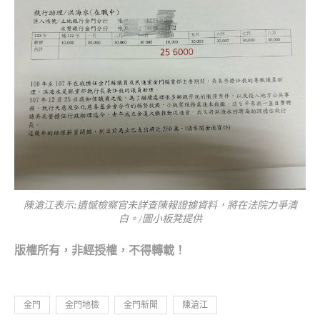
陳滄江表示:遺憾檢察官未詳查陳報證據資料，將在法院力爭清
白。/圖小板凳提供
版權所有，非經
授權，不得轉載！
金門
金門地檢
金門新聞
陳滄江