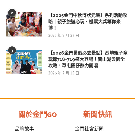
2
【2025金門中秋博狀元餅】系列活動攻
略｜親子旅遊必玩、機票大獎等你來
博！
2025 年 8 月 27 日
3
【2026金門暑假必去景點】烈嶼親子童
玩節718-719盛大登場！習山湖公園全
攻略，草屯囝仔熱力開唱
2026 年 7 月 15 日
關於金門GO
新聞快訊
- 品牌故事
- 金門社會新聞