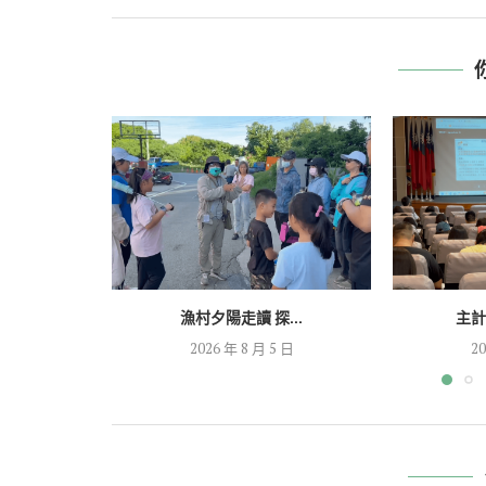
漁村夕陽走讀 探...
主計
2026 年 8 月 5 日
20