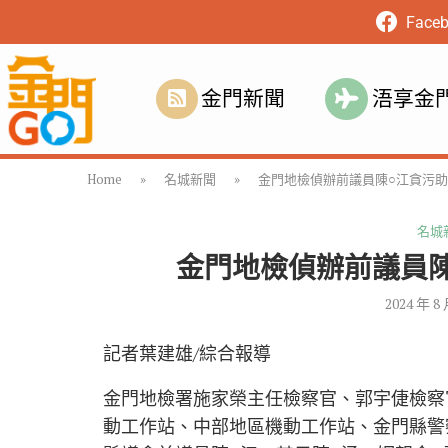
Face
金門新聞
浯享金
Home
»
名城新聞
»
金門地檢偵辦前議員陳○江貪污助
名城
金門地檢偵辦前議員陳
2024 年 8
記者葉建雄/綜合報導
金門地檢署施家榮主任檢察官、郭宇倢檢察
動工作站、中部地區機動工作站、金門縣警