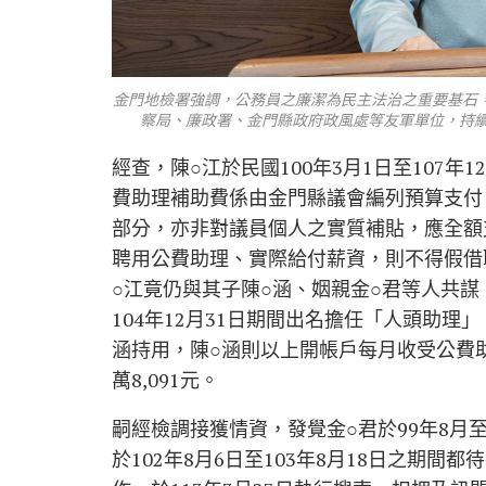
金門地檢署強調，公務員之廉潔為民主法治之重要基石
察局、廉政署、金門縣政府政風處等友軍單位，持續
經查，陳○江於民國100年3月1日至107年
費助理補助費係由金門縣議會編列預算支付
部分，亦非對議員個人之實質補貼，應全額
聘用公費助理、實際給付薪資，則不得假借
○江竟仍與其子陳○涵、姻親金○君等人共謀，
104年12月31日期間出名擔任「人頭助
涵持用，陳○涵則以上開帳戶每月收受公費
萬8,091元。
嗣經檢調接獲情資，發覺金○君於99年8月
於102年8月6日至103年8月18日之期