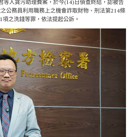
君等人貪污助理費案，於今(14)日偵查終結，認被告
款之公務員利用職務上之機會詐取財物、刑法第214條
第1項之洗錢等罪，依法提起公訴。