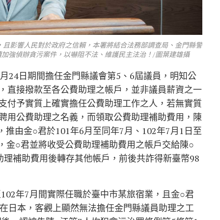
，且影響人民對於政府之信賴，本署將結合法務部調查局、金門縣警
加強偵辦貪污案件，以嚇阻不法、維護民主法治！/圖葉建雄攝
12月24日期間擔任金門縣議會第5、6屆議員，明知公
，直接撥款至各公費助理之帳戶，並非議員薪資之一
支付予實質上確實擔任公費助理工作之人，若無實質
聘用公費助理之名義，而領取公費助理補助費用，陳
推由金○君於101年6月至同年7月、102年7月1日至
理」，金○君並將收受公費助理補助費用之帳戶交給陳○
助理補助費用後轉存其他帳戶，前後共詐得新臺幣98
至102年7月間實際任職於臺中市某旅宿業，且金○君
間都待在日本，客觀上顯然無法擔任金門縣議員助理之工