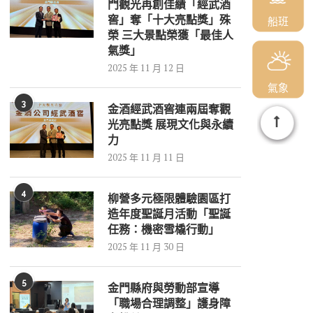
門觀光再創佳績「經武酒
窖」奪「十大亮點獎」殊
船班
榮 三大景點榮獲「最佳人
氣獎」
2025 年 11 月 12 日
氣象
3
金酒經武酒窖連兩屆奪觀
光亮點獎 展現文化與永續
力
2025 年 11 月 11 日
4
柳營多元極限體驗園區打
造年度聖誕月活動「聖誕
任務：機密雪橇行動」
2025 年 11 月 30 日
5
金門縣府與勞動部宣導
「職場合理調整」護身障