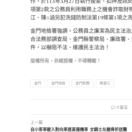
作，於113年3月27日執行搜索、扣押及訊
項第2款之公務員利用職務上之機會詐取財物
江、陳○涵另犯洗錢防制法第19條第1項之
金門地檢署強調，公務員之廉潔為民主法治
合法務部調查局、金門縣警察局、廉政署、
件，以嚇阻不法、維護民主法治！
版權所有，非經
授權，不得轉載！
金門
金門地檢
金門新聞
陳滄江
0 留言
上一篇
自小客車駛入對向車道直撞機車 女騎士左腿骨折送醫