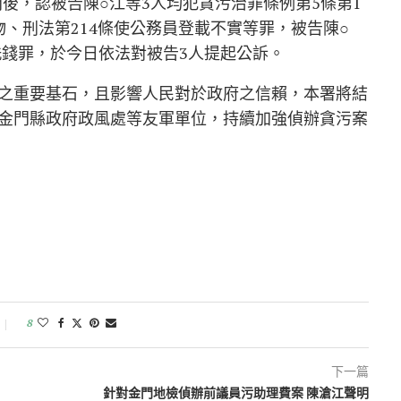
問後，認被告陳○江等3人均犯貪污治罪條例第5條第1
、刑法第214條使公務員登載不實等罪，被告陳○
洗錢罪，於今日依法對被告3人提起公訴。
之重要基石，且影響人民對於政府之信賴，本署將結
金門縣政府政風處等友軍單位，持續加強偵辦貪污案
8
下一篇
針對金門地檢偵辦前議員污助理費案 陳滄江聲明