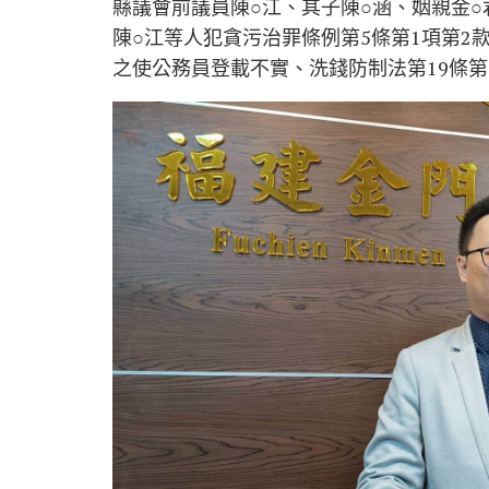
縣議會前議員陳○江、其子陳○涵、姻親金○
陳○江等人犯貪污治罪條例第5條第1項第2
之使公務員登載不實、洗錢防制法第19條