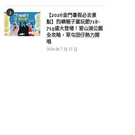
3
【2026金門暑假必去景
點】烈嶼親子童玩節718-
719盛大登場！習山湖公園
全攻略，草屯囝仔熱力開
唱
2026 年 7 月 15 日