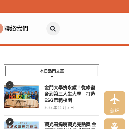
聯絡我們
本日熱門文章
1
金門大學拚永續！從綠宿
舍到第三人生大學 打造
ESG示範校園
2025 年 11 月 5 日
航班
2
觀光署揭曉觀光亮點獎 金