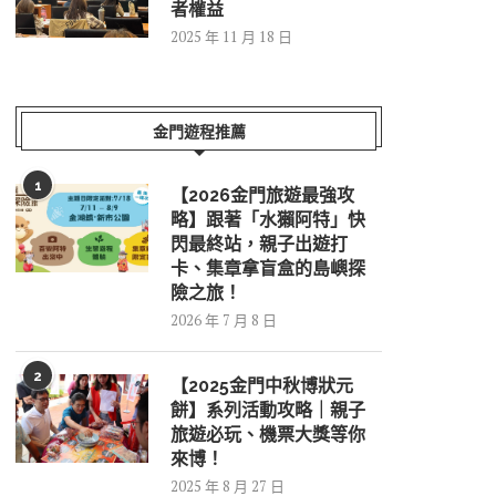
者權益
2025 年 11 月 18 日
金門遊程推薦
1
【2026金門旅遊最強攻
略】跟著「水獺阿特」快
閃最終站，親子出遊打
卡、集章拿盲盒的島嶼探
險之旅！
2026 年 7 月 8 日
2
【2025金門中秋博狀元
餅】系列活動攻略｜親子
旅遊必玩、機票大獎等你
來博！
2025 年 8 月 27 日