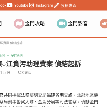
book
Youtube
Instagram
投稿專區
門
金門攻略
金門影音
理費案 偵結起訴
新聞
金門新聞
○江貪污助理費案 偵結起訴
 月 14 日
3.2K
觀看
官共同指揮法務部調查局福建省調查處、北部地區機
察局刑事警察大隊、金湖分局等司法警察，偵辦金門