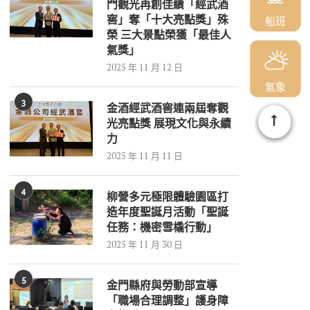
門觀光再創佳績「經武酒
窖」奪「十大亮點獎」殊
船班
榮 三大景點榮獲「最佳人
氣獎」
2025 年 11 月 12 日
氣象
3
金酒經武酒窖連兩屆奪觀
光亮點獎 展現文化與永續
力
2025 年 11 月 11 日
4
柳營多元極限體驗園區打
造年度聖誕月活動「聖誕
任務：機密雪橇行動」
2025 年 11 月 30 日
5
金門縣府與勞動部宣導
「職場合理調整」護身障