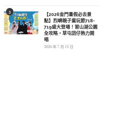
3
【2026金門暑假必去景
點】烈嶼親子童玩節718-
719盛大登場！習山湖公園
全攻略，草屯囝仔熱力開
唱
2026 年 7 月 15 日