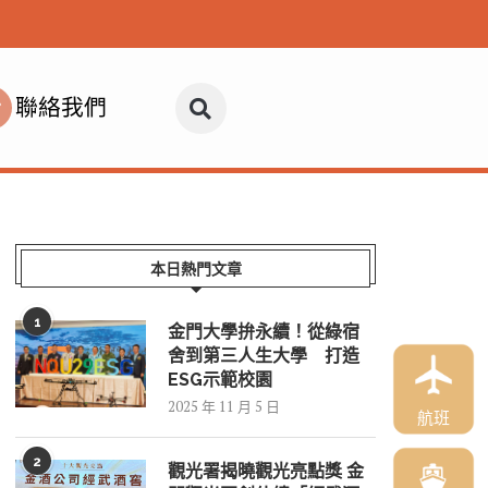
聯絡我們
本日熱門文章
1
金門大學拚永續！從綠宿
舍到第三人生大學 打造
ESG示範校園
2025 年 11 月 5 日
航班
2
觀光署揭曉觀光亮點獎 金