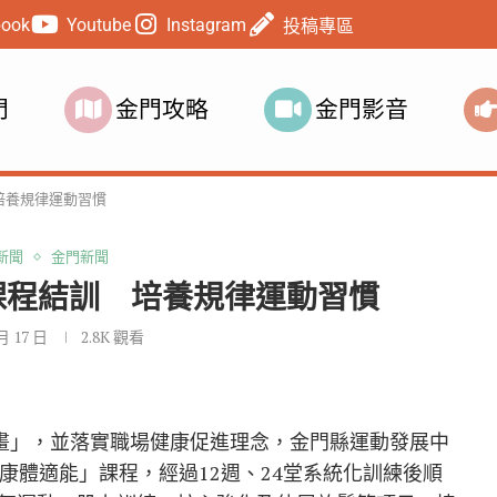
book
Youtube
Instagram
投稿專區
門
金門攻略
金門影音
培養規律運動習慣
新聞
金門新聞
課程結訓 培養規律運動習慣
 月 17 日
2.8K
觀看
計畫」，並落實職場健康促進理念，金門縣運動發展中
康體適能」課程，經過12週、24堂系統化訓練後順