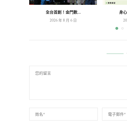
全台首創！金門數...
身心
2026 年 8 月 6 日
20