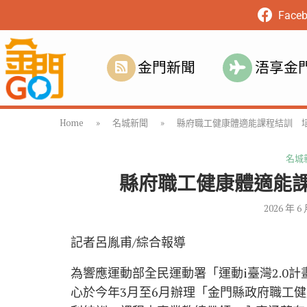
Face
金門新聞
浯享金
Home
»
名城新聞
»
縣府職工健康體適能課程結訓 
名城
縣府職工健康體適能
2026 年 6
記者呂胤甫/綜合報導
為響應運動部全民運動署「運動i臺灣2.0
心於今年3月至6月辦理「金門縣政府職工健