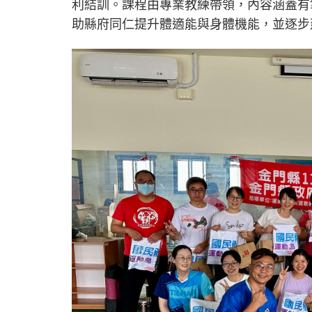
利結訓。課程由專業教練帶領，內容涵蓋有
助縣府同仁提升體適能與身體機能，並逐步