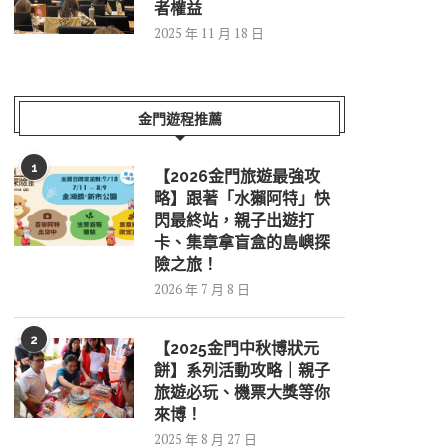
者權益
2025 年 11 月 18 日
金門遊程推薦
1
【2026金門旅遊最強攻
略】跟著「水獺阿特」快
閃最終站，親子出遊打
卡、集章拿盲盒的島嶼探
險之旅！
2026 年 7 月 8 日
2
【2025金門中秋博狀元
餅】系列活動攻略｜親子
旅遊必玩、機票大獎等你
來博！
2025 年 8 月 27 日