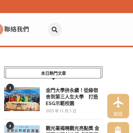
聯絡我們
本日熱門文章
1
金門大學拚永續！從綠宿
舍到第三人生大學 打造
ESG示範校園
2025 年 11 月 5 日
航班
2
觀光署揭曉觀光亮點獎 金