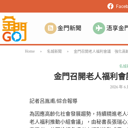
Face
金門新聞
浯享金
Home
»
名城新聞
»
金門召開老人福利會議 強化高
名城
金門召開老人福利會
2026 年 6
記者呂胤甫/綜合報導
為因應高齡化社會發展趨勢，持續精進老人福
老人福利推動小組會議」，由秘書長張瑞心