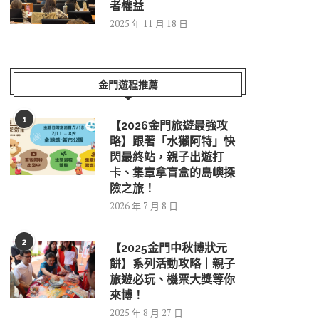
者權益
2025 年 11 月 18 日
金門遊程推薦
1
【2026金門旅遊最強攻
略】跟著「水獺阿特」快
閃最終站，親子出遊打
卡、集章拿盲盒的島嶼探
險之旅！
2026 年 7 月 8 日
2
【2025金門中秋博狀元
餅】系列活動攻略｜親子
旅遊必玩、機票大獎等你
來博！
2025 年 8 月 27 日