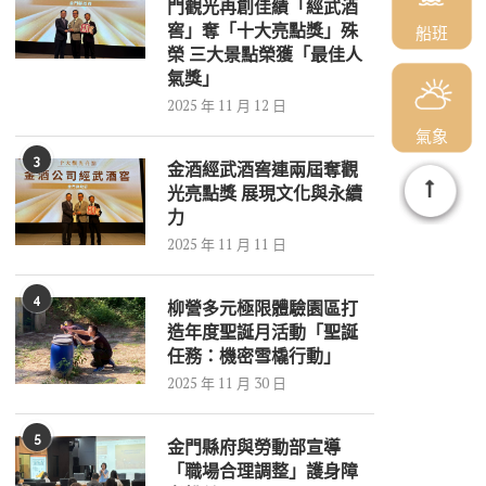
門觀光再創佳績「經武酒
窖」奪「十大亮點獎」殊
船班
榮 三大景點榮獲「最佳人
氣獎」
2025 年 11 月 12 日
氣象
3
金酒經武酒窖連兩屆奪觀
光亮點獎 展現文化與永續
力
2025 年 11 月 11 日
4
柳營多元極限體驗園區打
造年度聖誕月活動「聖誕
任務：機密雪橇行動」
2025 年 11 月 30 日
5
金門縣府與勞動部宣導
「職場合理調整」護身障