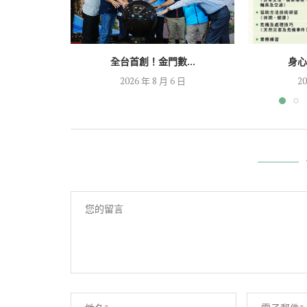
全台首創！金門數...
身心
2026 年 8 月 6 日
20