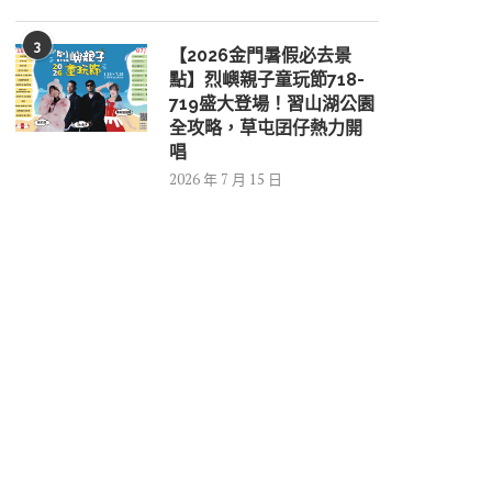
3
【2026金門暑假必去景
點】烈嶼親子童玩節718-
719盛大登場！習山湖公園
全攻略，草屯囝仔熱力開
唱
2026 年 7 月 15 日