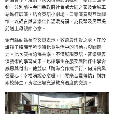
跨海合作，規劃「快閃母親節的祝福」雙校交流活
動，分別前往
金門縣政府社會處大同之家
及
金城車
站
進行展演，結合英語小劇場、口琴演奏與互動關
懷，以語言與音樂化作溫暖祝福，為長輩及民眾提
前送上母親節心意。
金門縣副縣長
李文良
表示，教育最珍貴之處，在於
讓孩子將課堂所學轉化為生活中的行動力與關懷
力。此次雙校跨海共學，不僅展現英語、音樂與表
演藝術的學習成果，也讓學生在服務與陪伴中學會
感恩與付出。他並以「跨海合作攜手行，何浦萬興
響愛心；幸福演說心意暖，口琴樂音愛傳情」讚許
兩校師生，肯定這場充滿教育溫度的交流。