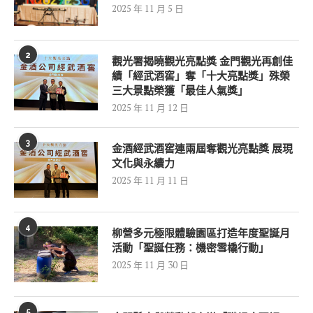
2025 年 11 月 5 日
2
觀光署揭曉觀光亮點獎 金門觀光再創佳
績「經武酒窖」奪「十大亮點獎」殊榮
三大景點榮獲「最佳人氣獎」
2025 年 11 月 12 日
3
金酒經武酒窖連兩屆奪觀光亮點獎 展現
文化與永續力
2025 年 11 月 11 日
4
柳營多元極限體驗園區打造年度聖誕月
活動「聖誕任務：機密雪橇行動」
2025 年 11 月 30 日
5