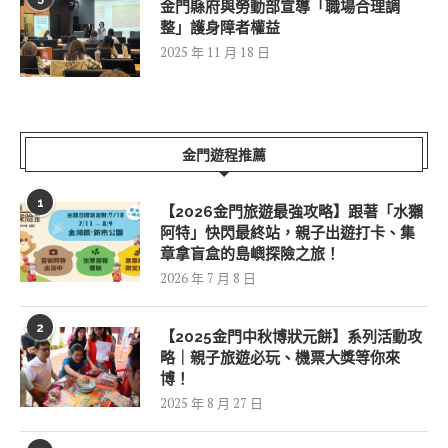
金門縣府與勞動部宣導「職場合理調
整」護身障者權益
2025 年 11 月 18 日
金門遊程推薦
1
【2026金門旅遊最強攻略】跟著「水獺
阿特」快閃最終站，親子出遊打卡、集
章拿盲盒的島嶼探險之旅！
2026 年 7 月 8 日
2
【2025金門中秋博狀元餅】系列活動攻
略｜親子旅遊必玩、機票大獎等你來
博！
2025 年 8 月 27 日