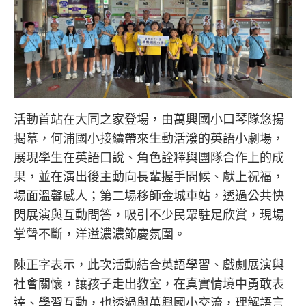
活動首站在大同之家登場，由萬興國小口琴隊悠揚
揭幕，何浦國小接續帶來生動活潑的英語小劇場，
展現學生在英語口說、角色詮釋與團隊合作上的成
果，並在演出後主動向長輩握手問候、獻上祝福，
場面溫馨感人；第二場移師金城車站，透過公共快
閃展演與互動問答，吸引不少民眾駐足欣賞，現場
掌聲不斷，洋溢濃濃節慶氛圍。
陳正字
表示，此次活動結合英語學習、戲劇展演與
社會關懷，讓孩子走出教室，在真實情境中勇敢表
達、學習互動，也透過與萬興國小交流，理解語言