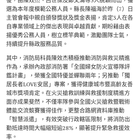
後，由
陳效杰
、
呂世傑
及
鄭文濤
等3人脫穎而出，獲
選為本年度模範公務人員。縣長
陳福海
於昨（7）日
主管會報中親自頒發獎狀及獎金表揚，肯定3人在各
自專業領域上的傑出表現與卓越貢獻，期盼藉由表
揚優秀公務人員，樹立標竿典範，激勵團隊士氣，
持續提升縣政服務品質。
其中，消防局科員陳效杰積極推動消防與救災精進
作為，承辦
內政部消防署
「全國婦女防火宣導隊評
鑑計畫」，榮獲全國特優並蟬聯兩年；另推動「獨
居長者LOVE安居」專案，獲得健康城市暨高齡友善
城市獎項肯定。在火災搶救訓練與救援制度精進方
面亦成果斐然，不僅率隊參與全國火災搶救暨戰術
體能交流競賽獲得佳作，更整合路網資料庫推動
「智慧派遣」，有效突破行政轄區限制，將消防出
勤抵達時間大幅縮短逾28%，顯著提升緊急救援效
率。