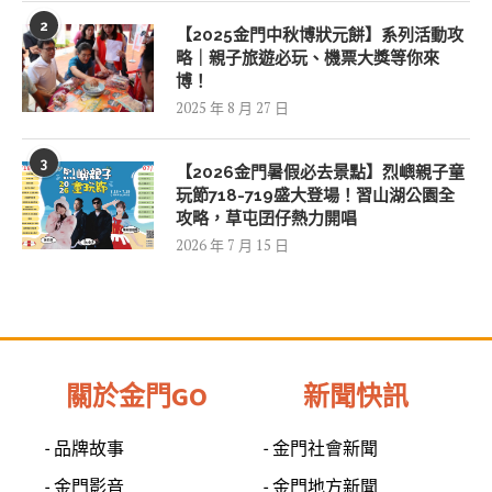
2
【2025金門中秋博狀元餅】系列活動攻
略｜親子旅遊必玩、機票大獎等你來
博！
2025 年 8 月 27 日
3
【2026金門暑假必去景點】烈嶼親子童
玩節718-719盛大登場！習山湖公園全
攻略，草屯囝仔熱力開唱
2026 年 7 月 15 日
關於金門GO
新聞快訊
- 品牌故事
- 金門社會新聞
- 金門影音
- 金門地方新聞