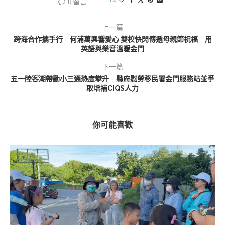
0 留言
上一篇
跨海合作攜手行 何浦萬興響愛心 雙校快閃傳遞母親節祝福 用
英語與樂音溫暖金門
下一篇
五一陸客潮帶動小三通熱度攀升 縣府慰勞移民署金門服務站並爭
取增補CIQS人力
你可能喜歡