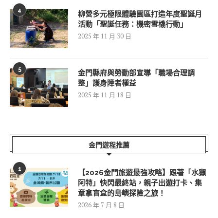
4
柳營多元極限體驗園區打造年度聖誕月
活動「聖誕任務：機密雪橇行動」
2025 年 11 月 30 日
5
金門縣府與勞動部宣導「職場合理調
整」護身障者權益
2025 年 11 月 18 日
金門遊程推薦
1
【2026金門旅遊最強攻略】跟著「水獺
阿特」快閃最終站，親子出遊打卡、集
章拿盲盒的島嶼探險之旅！
2026 年 7 月 8 日