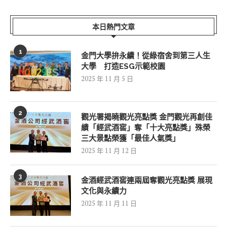
本日熱門文章
1
金門大學拚永續！從綠宿舍到第三人生
大學 打造ESG示範校園
2025 年 11 月 5 日
2
觀光署揭曉觀光亮點獎 金門觀光再創佳
績「經武酒窖」奪「十大亮點獎」殊榮
三大景點榮獲「最佳人氣獎」
2025 年 11 月 12 日
3
金酒經武酒窖連兩屆奪觀光亮點獎 展現
文化與永續力
2025 年 11 月 11 日