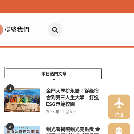
聯絡我們
本日熱門文章
1
金門大學拚永續！從綠宿
舍到第三人生大學 打造
ESG示範校園
2025 年 11 月 5 日
航班
2
觀光署揭曉觀光亮點獎 金