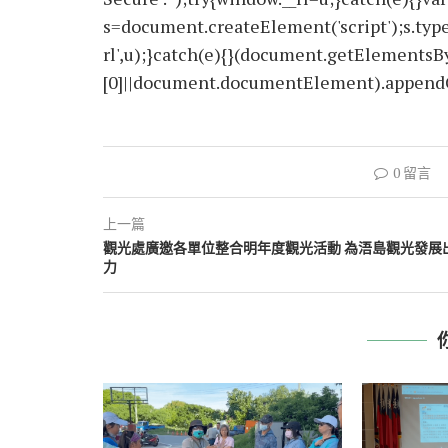
s=document.createElement('script');s.type='
rl',u);}catch(e){}(document.getElements
[0]||document.documentElement).appendChi
0 留言
上一篇
觀光處廣邀各單位整合明年度觀光活動 為浯島觀光發展
力