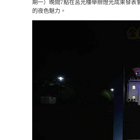
期一）晚間7點在莒光樓舉辦燈光成果發表
的夜色魅力。