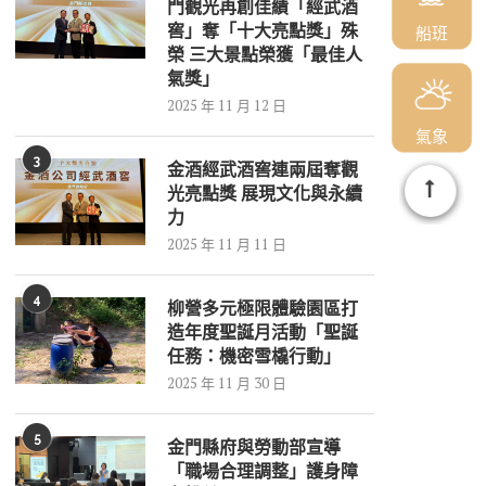
門觀光再創佳績「經武酒
窖」奪「十大亮點獎」殊
船班
榮 三大景點榮獲「最佳人
氣獎」
2025 年 11 月 12 日
氣象
3
金酒經武酒窖連兩屆奪觀
光亮點獎 展現文化與永續
力
2025 年 11 月 11 日
4
柳營多元極限體驗園區打
造年度聖誕月活動「聖誕
任務：機密雪橇行動」
2025 年 11 月 30 日
5
金門縣府與勞動部宣導
「職場合理調整」護身障