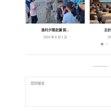
漁村夕陽走讀 探...
主計
2026 年 8 月 5 日
20