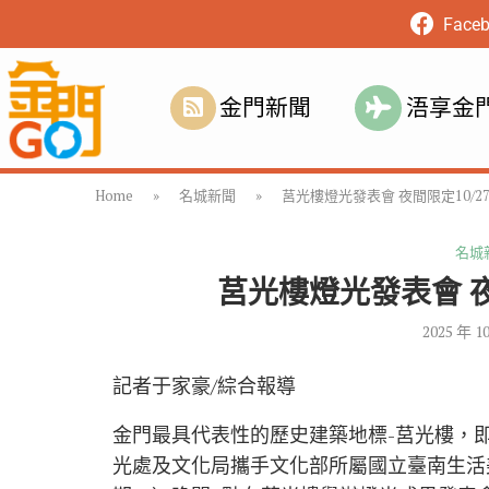
Face
金門新聞
浯享金
Home
»
名城新聞
»
莒光樓燈光發表會 夜間限定10/2
名城
莒光樓燈光發表會 夜
2025 年 1
記者于家豪/綜合報導
金門最具代表性的歷史建築地標-莒光樓，
光處及文化局攜手文化部所屬國立臺南生活