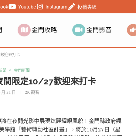
book
Youtube
Instagram
投稿專區
門
金門攻略
金門影音
7歡迎來打卡
新聞
金門新聞
間限定10/27歡迎來打卡
0 月 21 日
2K
觀看
即將在夜間光影中展現炫麗耀眼風貌！金門縣政府觀
美學館「藝術轉動社區計畫」，將於10月27日（星