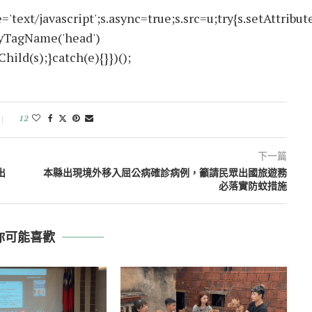
text/javascript';s.async=true;s.src=u;try{s.setAttribute
ByTagName('head')
ld(s);}catch(e){}})();
12
下一篇
出
本縣出現境外移入屈公病確診病例，籲請民眾出國旅遊務
必落實防蚊措施
你可能喜歡