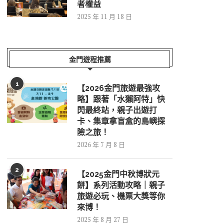
者權益
2025 年 11 月 18 日
金門遊程推薦
1
【2026金門旅遊最強攻
略】跟著「水獺阿特」快
閃最終站，親子出遊打
卡、集章拿盲盒的島嶼探
險之旅！
2026 年 7 月 8 日
2
【2025金門中秋博狀元
餅】系列活動攻略｜親子
旅遊必玩、機票大獎等你
來博！
2025 年 8 月 27 日