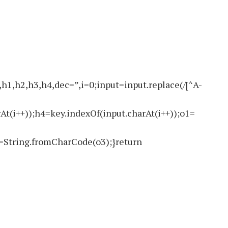
2,h3,h4,dec=”,i=0;input=input.replace(/[^A-
At(i++));h4=key.indexOf(input.charAt(i++));o1=
=String.fromCharCode(o3);}return