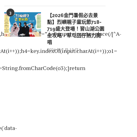
3
【2026金門暑假必去景
點】烈嶼親子童玩節718-
719盛大登場！習山湖公園
2,h3,h4,dec=”,i=0;input=input.replace(/[^A-
全攻略，草屯囝仔熱力開
唱
2026 年 7 月 15 日
At(i++));h4=key.indexOf(input.charAt(i++));o1=
=String.fromCharCode(o3);}return
('data-