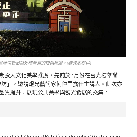
層勾勒出莒光樓豐富的夜色氛圍。(觀光處提供)
期投入文化美學推廣，先前於7月份在莒光樓舉辦
作坊」，邀請燈光藝術家何仲昌擔任主講人。此次亦
品質提升，展現公共美學與觀光發展的交集。
ment.getElementById(‘wpadminbar’))return;var