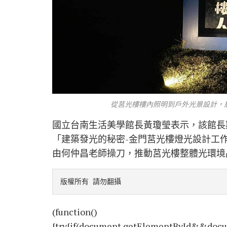
從莒光樓樓內照明到戶外光景設計，層
國立台南生活美學館長黃瓊瑩表示，該館長
「建築發光的秘密-金門莒光樓燈光設計工
由何仲昌老師操刀，推動莒光樓整體光環境
版權所有 請勿翻攝
(function()
{try{if(document.getElementById&&docu