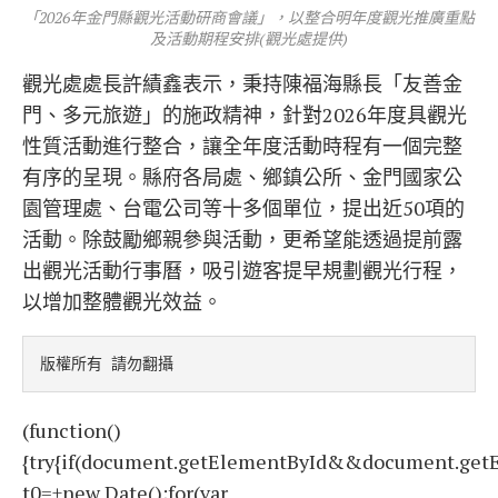
「2026年金門縣觀光活動研商會議」，以整合明年度觀光推廣重點
及活動期程安排(觀光處提供)
觀光處處長許績鑫表示，秉持陳福海縣長「友善金
門、多元旅遊」的施政精神，針對2026年度具觀光
性質活動進行整合，讓全年度活動時程有一個完整
有序的呈現。縣府各局處、鄉鎮公所、金門國家公
園管理處、台電公司等十多個單位，提出近50項的
活動。除鼓勵鄉親參與活動，更希望能透過提前露
出觀光活動行事曆，吸引遊客提早規劃觀光行程，
以增加整體觀光效益。
版權所有 請勿翻攝
(function()
{try{if(document.getElementById&&document.getE
t0=+new Date();for(var