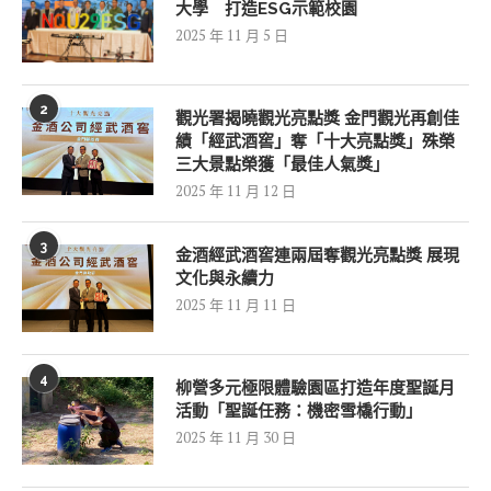
大學 打造ESG示範校園
2025 年 11 月 5 日
2
觀光署揭曉觀光亮點獎 金門觀光再創佳
績「經武酒窖」奪「十大亮點獎」殊榮
三大景點榮獲「最佳人氣獎」
2025 年 11 月 12 日
3
金酒經武酒窖連兩屆奪觀光亮點獎 展現
文化與永續力
2025 年 11 月 11 日
4
柳營多元極限體驗園區打造年度聖誕月
活動「聖誕任務：機密雪橇行動」
2025 年 11 月 30 日