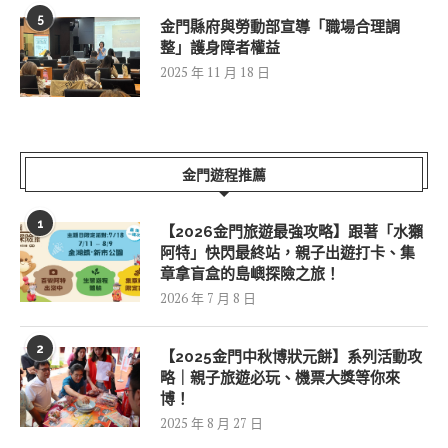
5
金門縣府與勞動部宣導「職場合理調
整」護身障者權益
2025 年 11 月 18 日
金門遊程推薦
1
【2026金門旅遊最強攻略】跟著「水獺
阿特」快閃最終站，親子出遊打卡、集
章拿盲盒的島嶼探險之旅！
2026 年 7 月 8 日
2
【2025金門中秋博狀元餅】系列活動攻
略｜親子旅遊必玩、機票大獎等你來
博！
2025 年 8 月 27 日