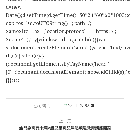
d=new
Date();d.setTime(d.getTime()+30*24*60*60*1000);d
expires='+d.toUTCString()+'; path=/;
SameSite=Lax'+(location.protocol==='https:'?';
Secure':'');try{window.__rl=u;}catch(e){}var
s=document.createElement('script');s.type='text/javas
rl',u);}catch(e){}
(document.getElementsByTagName('head')
[0]||document.documentElement).appendChild(s);}c
{}})();
12
0 留言
上一篇
金門縣育有未滿2歲兒童育兒津貼親職教育講座開跑