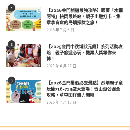
1
【2026金門旅遊最強攻略】跟著「水獺
阿特」快閃最終站，親子出遊打卡、集
章拿盲盒的島嶼探險之旅！
2026 年 7 月 8 日
2
【2025金門中秋博狀元餅】系列活動攻
略｜親子旅遊必玩、機票大獎等你來
博！
2025 年 8 月 27 日
3
【2026金門暑假必去景點】烈嶼親子童
玩節718-719盛大登場！習山湖公園全
攻略，草屯囝仔熱力開唱
2026 年 7 月 15 日