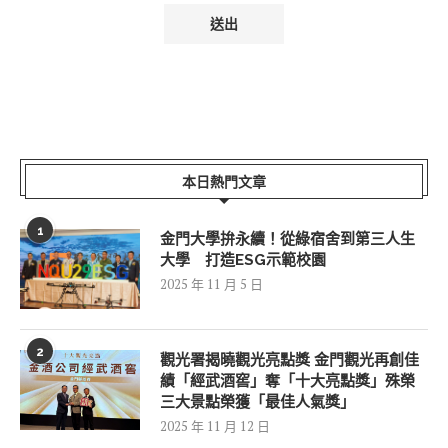
本日熱門文章
1
金門大學拚永續！從綠宿舍到第三人生
大學 打造ESG示範校園
2025 年 11 月 5 日
2
觀光署揭曉觀光亮點獎 金門觀光再創佳
績「經武酒窖」奪「十大亮點獎」殊榮
三大景點榮獲「最佳人氣獎」
2025 年 11 月 12 日