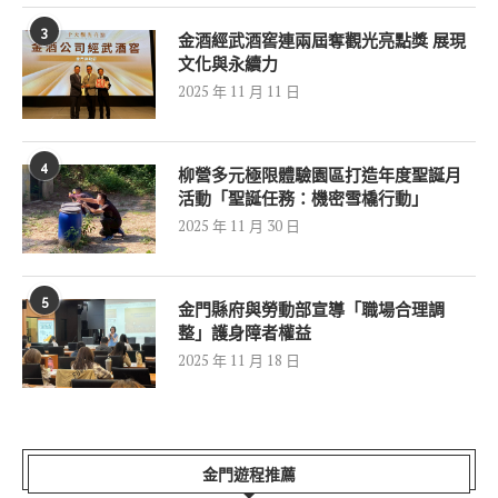
3
金酒經武酒窖連兩屆奪觀光亮點獎 展現
文化與永續力
2025 年 11 月 11 日
4
柳營多元極限體驗園區打造年度聖誕月
活動「聖誕任務：機密雪橇行動」
2025 年 11 月 30 日
5
金門縣府與勞動部宣導「職場合理調
整」護身障者權益
2025 年 11 月 18 日
金門遊程推薦