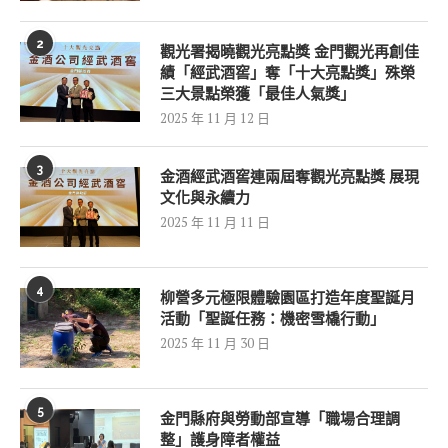
2
觀光署揭曉觀光亮點獎 金門觀光再創佳
績「經武酒窖」奪「十大亮點獎」殊榮
三大景點榮獲「最佳人氣獎」
2025 年 11 月 12 日
3
金酒經武酒窖連兩屆奪觀光亮點獎 展現
文化與永續力
2025 年 11 月 11 日
4
柳營多元極限體驗園區打造年度聖誕月
活動「聖誕任務：機密雪橇行動」
2025 年 11 月 30 日
5
金門縣府與勞動部宣導「職場合理調
整」護身障者權益