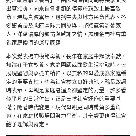
揚活動暨聯誼餐會」，由
陳福海
偕同副縣長
李文良
出席頒獎，向來自各鄉鎮的模範母親致上最高敬
意。現場貴賓雲集，包括中央與地方民意代表、各
鄉鎮首長及縣府團隊共同參與，整體氣氛溫馨感
人，洋溢濃厚的親情與感謝之情，展現金門社會重
視家庭價值的深厚底蘊。
本次受表揚的模範母親，長年在家庭中默默奉獻，
無論在子女教養、家庭照顧或面對生活挑戰時，皆
展現堅韌與承擔的精神，以無私的母愛成為家庭穩
定的重要支柱，也為社會樹立良好典範。縣長致詞
時表示，母親是家庭最溫柔卻堅定的力量，許多看
似平凡的日常付出，正是支撐社會運作的重要基
礎；隨著時代變遷，現代母親更同時肩負多重角
色，在家庭與職場間努力平衡，其辛勞更值得社會
給予理解與肯定。