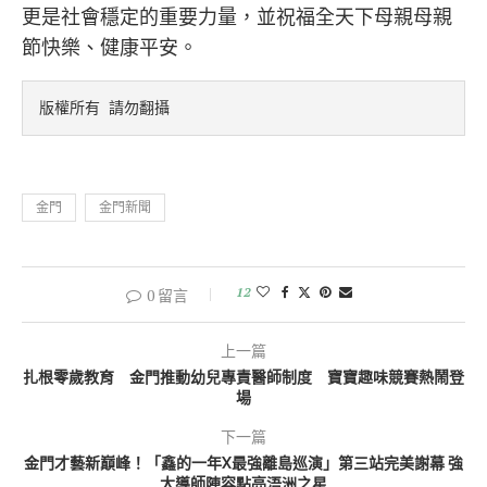
更是社會穩定的重要力量，並祝福全天下母親母親
節快樂、健康平安。
版權所有 請勿翻攝
金門
金門新聞
12
0 留言
上一篇
扎根零歲教育 金門推動幼兒專責醫師制度 寶寶趣味競賽熱鬧登
場
下一篇
金門才藝新巔峰！「鑫的一年X最強離島巡演」第三站完美謝幕 強
大導師陣容點亮浯洲之星