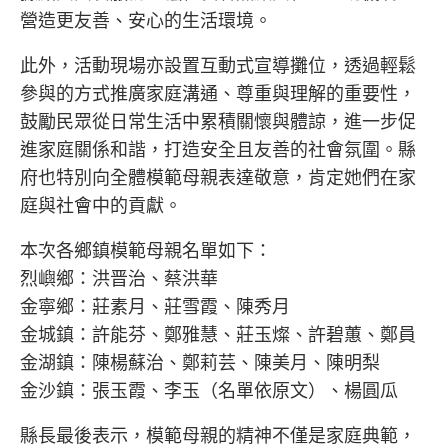
營造更友善、安心的生活環境。
此外，活動現場亦設置互動式宣導攤位，透過輕鬆
參與的方式推廣家庭溝通、尊重與理解的重要性，
鼓勵民眾從日常生活中累積關懷與體諒，進一步促
進家庭關係和諧，打造安全且友善的社會氛圍。縣
府也特別向全體模範母親表達敬意，肯定她們在家
庭與社會中的貢獻。
本次各鄉鎮模範母親名單如下：
烈嶼鄉：洪晋治、蔡洪華
金寧鄉：莊素月、莊雪霞、陳秀月
金城鎮：許能芬、鄭雅慧、莊玉燦、許碧蕙、鄭員
金湖鎮：陳楊蘇治、鄭莉芸、陳美月、陳明梨
金沙鎮：張玉霞、李玉（名單依原文）、楊圓瓜
縣長最後表示，模範母親的精神不僅是家庭典範，