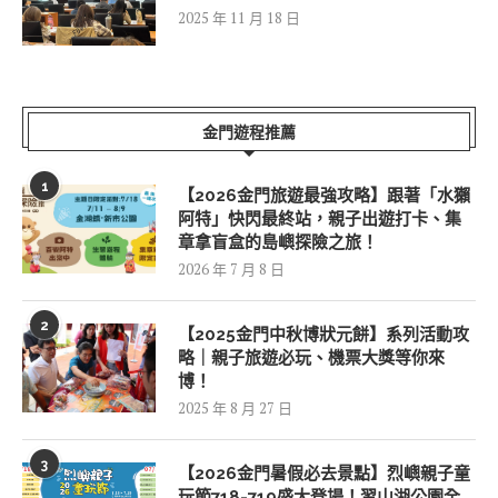
2025 年 11 月 18 日
金門遊程推薦
1
【2026金門旅遊最強攻略】跟著「水獺
阿特」快閃最終站，親子出遊打卡、集
章拿盲盒的島嶼探險之旅！
2026 年 7 月 8 日
2
【2025金門中秋博狀元餅】系列活動攻
略｜親子旅遊必玩、機票大獎等你來
博！
2025 年 8 月 27 日
3
【2026金門暑假必去景點】烈嶼親子童
玩節718-719盛大登場！習山湖公園全