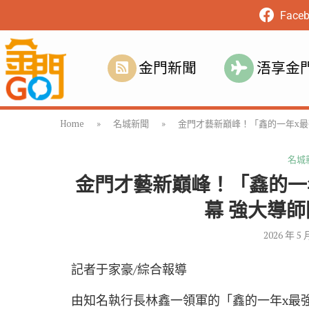
Face
金門新聞
浯享金
Home
»
名城新聞
»
金門才藝新巔峰！「鑫的一年x最
名城
金門才藝新巔峰！「鑫的一
幕 強大導
2026 年 5 
記者于家豪/綜合報導
由知名執行長林鑫一領軍的「鑫的一年x最