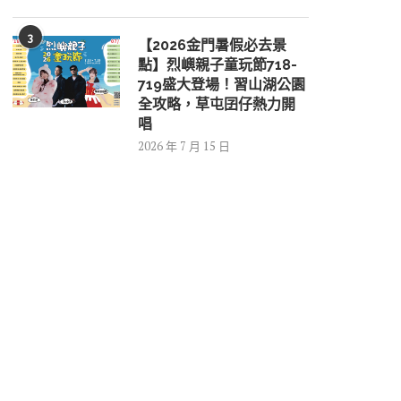
3
【2026金門暑假必去景
點】烈嶼親子童玩節718-
719盛大登場！習山湖公園
全攻略，草屯囝仔熱力開
唱
2026 年 7 月 15 日
高壓容器回收「完...
第29屆金城盃羽...
2026 年 8 月 6 日
2026 年 8 月 6 日