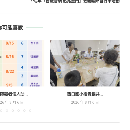
115年「台電智網 點亮金門」敦親睦鄰自行車活動
你可能喜歡
障礙者個人助...
西口國小推青銀共...
26 年 8 月 6 日
2026 年 8 月 6 日