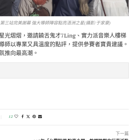
第三站完美謝幕 強大導師陣容點亮浯洲之星(攝影/于家豪)
光熠熠，邀請饒舌鬼才7Ling、實力派音樂人樓梯
導師以專業又具溫度的點評，提供參賽者寶貴建議。
氛推向最高潮。
12
下一篇