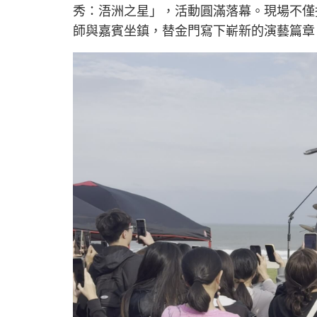
秀：浯洲之星」，活動圓滿落幕。現場不僅
師與嘉賓坐鎮，替金門寫下嶄新的演藝篇章