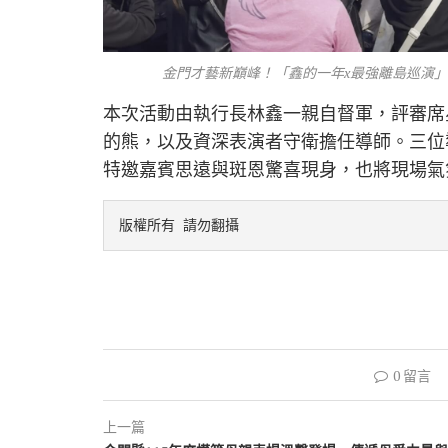
金門才藝新巔峰！「鑫的一年x最強離島巡演」
本次活動由執行長林鑫一親自督軍，評審席星
的熊，以及資深表演者守衛擔任導師。三位
特邀嘉賓思遠與斑恩驚喜現身，也將現場氣
版權所有 請勿翻攝
0 留言
上一篇