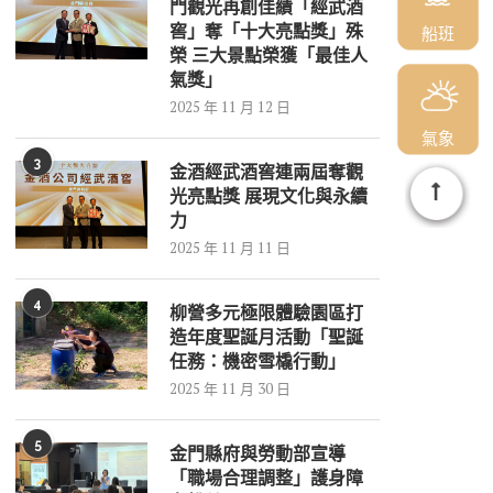
門觀光再創佳績「經武酒
窖」奪「十大亮點獎」殊
船班
榮 三大景點榮獲「最佳人
氣獎」
2025 年 11 月 12 日
氣象
3
金酒經武酒窖連兩屆奪觀
光亮點獎 展現文化與永續
力
2025 年 11 月 11 日
4
柳營多元極限體驗園區打
造年度聖誕月活動「聖誕
任務：機密雪橇行動」
2025 年 11 月 30 日
5
金門縣府與勞動部宣導
「職場合理調整」護身障