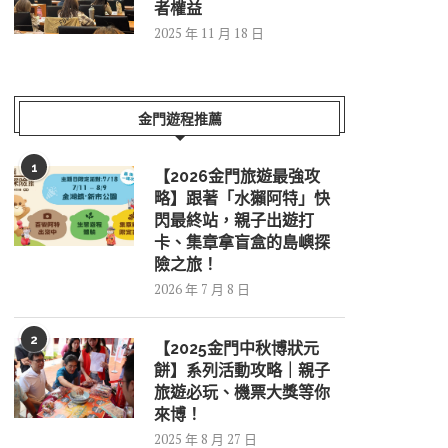
者權益
2025 年 11 月 18 日
金門遊程推薦
1
【2026金門旅遊最強攻
略】跟著「水獺阿特」快
閃最終站，親子出遊打
卡、集章拿盲盒的島嶼探
險之旅！
2026 年 7 月 8 日
2
【2025金門中秋博狀元
餅】系列活動攻略｜親子
旅遊必玩、機票大獎等你
來博！
2025 年 8 月 27 日