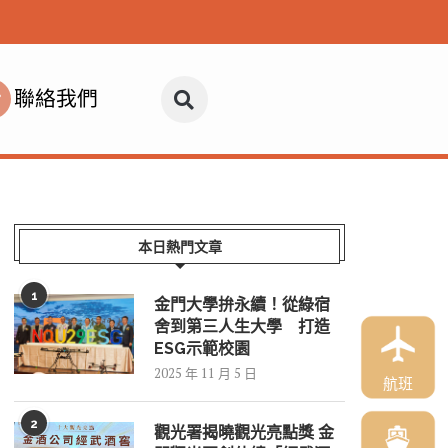
聯絡我們
本日熱門文章
1
金門大學拚永續！從綠宿
舍到第三人生大學 打造
ESG示範校園
2025 年 11 月 5 日
航班
2
觀光署揭曉觀光亮點獎 金