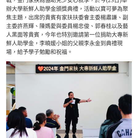
戰，金門家扶為協助兒少安心就學，於今(23日)舉
辦大學新鮮人助學金頒獎典禮，活動以寶可夢為聚
焦主題，出席的貴賓有家扶扶委會主委楊肅謙、副
主委許燕輝、陳媽愛與委員楊忠俊、郭春桂以及藝
人黑面等貴賓，今年也特別邀請第一位捐助大專新
鮮人助學金，李曉媛小姐的父親李永金到典禮現
場，給予學子勉勵和祝福。