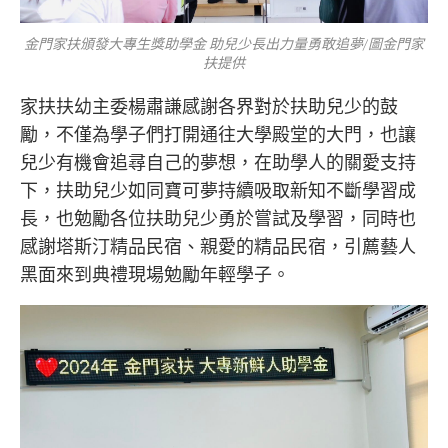
金門家扶頒發大專生獎助學金 助兒少長出力量勇敢追夢/圖金門家
扶提供
家扶扶幼主委楊肅謙感謝各界對於扶助兒少的鼓
勵，不僅為學子們打開通往大學殿堂的大門，也讓
兒少有機會追尋自己的夢想，在助學人的關愛支持
下，扶助兒少如同寶可夢持續吸取新知不斷學習成
長，也勉勵各位扶助兒少勇於嘗試及學習，同時也
感謝塔斯汀精品民宿、親愛的精品民宿，引薦藝人
黑面來到典禮現場勉勵年輕學子。