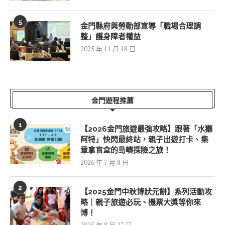
5
金門縣府與勞動部宣導「職場合理調
整」護身障者權益
2025 年 11 月 18 日
金門遊程推薦
1
【2026金門旅遊最強攻略】跟著「水獺
阿特」快閃最終站，親子出遊打卡、集
章拿盲盒的島嶼探險之旅！
2026 年 7 月 8 日
2
【2025金門中秋博狀元餅】系列活動攻
略｜親子旅遊必玩、機票大獎等你來
博！