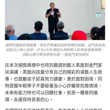
開學的鐘聲即將敲響，學生們準備迎接新學期的挑戰，金門家扶為
協助兒少安心就學，於今(23日)舉辦大學新鮮人助學金頒獎典禮，
活動以寶可夢為聚焦主題，/圖金門家扶提供
在本次頒獎典禮中也特別邀請到藝人黑面到金門家
扶演講，黑面向孩童分享自己的精彩的演藝人生故
事，也鼓勵孩子認真努力讀書，勇於面對困境，同
時提醒年輕學子不要碰毒及小心詐騙等危險情境，
未來有能力時也可以回饋社會，就是一種善的循
環，永遠保持良善的心。