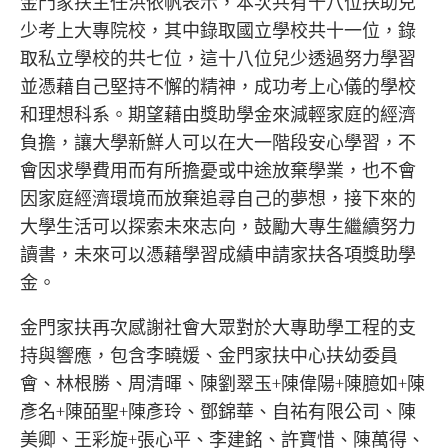
金門家扶主任洪依帆表示，本次共有十八位扶助兒
少考上大專院校，其中錄取國立學校共十一位，錄
取私立學校的共七位，這十八位兒少透過努力學習
並憑藉自己堅持不懈的精神，成功考上心儀的學校
和理想科系。期望藉由獎助學金來減輕家庭的經濟
負擔，讓大學新鮮人可以在大一階段安心學習，不
會因求學費用而有所擔憂或中途放棄學業，也不會
因家庭經濟環境而放棄追尋自己的夢想，接下來的
大學生活可以探索未來志向，鼓勵大專生繼續努力
讀書，未來可以憑藉學習成績申請家扶各項獎助學
金。
金門家扶再次感謝社會大眾對於大專助學工程的支
持與響應，包含李曉媛、金門家扶中心扶幼委員
會、林根勝、周清暉、陳劉翠玉+陳偉陽+陳臆如+陳
彥名+陳皕聖+陳彥玲、鄧錦華、自祐有限公司、陳
美卿、王彩旋+張心平、李建銘、許寶惜、陳萬得、