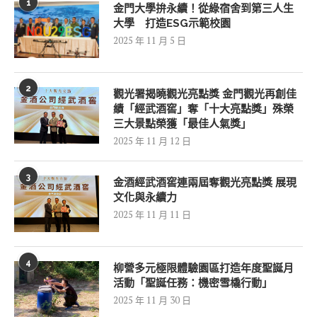
1
金門大學拚永續！從綠宿舍到第三人生
大學 打造ESG示範校園
2025 年 11 月 5 日
2
觀光署揭曉觀光亮點獎 金門觀光再創佳
績「經武酒窖」奪「十大亮點獎」殊榮
三大景點榮獲「最佳人氣獎」
2025 年 11 月 12 日
3
金酒經武酒窖連兩屆奪觀光亮點獎 展現
文化與永續力
2025 年 11 月 11 日
4
柳營多元極限體驗園區打造年度聖誕月
活動「聖誕任務：機密雪橇行動」
2025 年 11 月 30 日