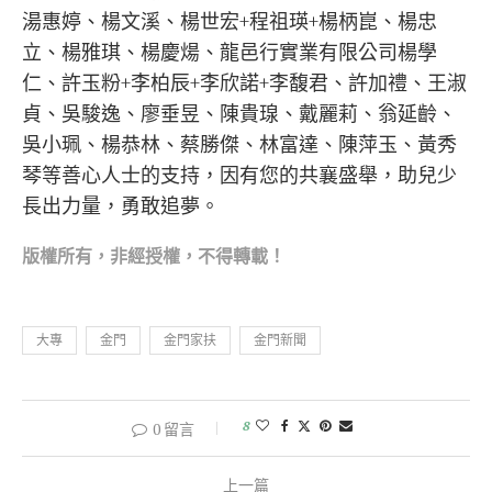
湯惠婷、楊文溪、楊世宏+程祖瑛+楊柄崑、楊忠
立、楊雅琪、楊慶煬、龍邑行實業有限公司楊學
仁、許玉粉+李柏辰+李欣諾+李馥君、許加禮、王淑
貞、吳駿逸、廖垂昱、陳貴瑔、戴麗莉、翁延齡、
吳小珮、楊恭林、蔡勝傑、林富達、陳萍玉、黃秀
琴等善心人士的支持，因有您的共襄盛舉，助兒少
長出力量，勇敢追夢。
版權所有，非經
授權，不得轉載！
大專
金門
金門家扶
金門新聞
8
0 留言
上一篇