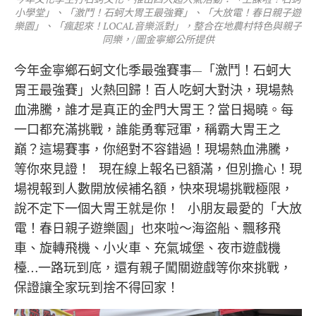
小學堂」、「激鬥！石蚵大胃王最強賽」、「大放電！春日親子遊
樂園」、「瘋起來！LOCAL音樂派對」，整合在地農村特色與親子
同樂，/圖金寧鄉公所提供
今年金寧鄉石蚵文化季最強賽事—「激鬥！石蚵大
胃王最強賽」火熱回歸！百人吃蚵大對決，現場熱
血沸騰，誰才是真正的金門大胃王？當日揭曉。每
一口都充滿挑戰，誰能勇奪冠軍，稱霸大胃王之
巔？這場賽事，你絕對不容錯過！現場熱血沸騰，
等你來見證！ 現在線上報名已額滿，但別擔心！現
場視報到人數開放候補名額，快來現場挑戰極限，
說不定下一個大胃王就是你！ 小朋友最愛的「大放
電！春日親子遊樂園」也來啦～海盜船、飄移飛
車、旋轉飛機、小火車、充氣城堡、夜市遊戲機
檯…一路玩到底，還有親子闖關遊戲等你來挑戰，
保證讓全家玩到捨不得回家！