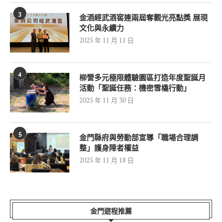
3
金酒經武酒窖連兩屆奪觀光亮點獎 展現
文化與永續力
2025 年 11 月 11 日
4
柳營多元極限體驗園區打造年度聖誕月
活動「聖誕任務：機密雪橇行動」
2025 年 11 月 30 日
5
金門縣府與勞動部宣導「職場合理調
整」護身障者權益
2025 年 11 月 18 日
金門遊程推薦