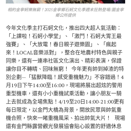
相約金寧蚵樂無窮！2025金寧鄉石蚵文化季週末狂熱登場/圖金寧
鄉公所提供
今年文化季主打石蚵文化，推出四大超人氣活動：
「上課啦！石蚵小學堂」、「激鬥！石蚵大胃王最
強賽」、「大放電！春日親子遊樂園」、「瘋起
來！LOCAL音樂派對」，整合在地農村特色與親子
同樂，還有一連串社區文化演出、精彩表演，保證
讓你目不轉睛、回味無窮！ 今年更有帥到掉渣的特
別企劃—「猛獸降臨！感受重機魅力」不容錯過！4
月19日下午14:00至16:00，現場將展出超炫的警用
重型機車，還有小小重機試乘活動，讓小朋友一騎
上去就成為全場焦點！4/19至20日14:00-21:00更有
每日限定，以金門大橋為背景，開放民眾與帥氣重
機合照，快來一睹重機風采、拍出帥氣大片！ 現場
還有金門縣露營觀光發展協會貼心設置的舒適休息