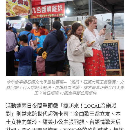
今年金寧鄉石蚵文化季最強賽事—「激鬥！石蚵大胃王最強賽」火
熱回歸！百人吃蚵大對決，現場熱血沸騰，誰才是真正的金門大胃
王？當日揭曉。/圖金寧鄉公所提供
活動連兩日夜間重頭戲「瘋起來！LOCAL音樂派
對」則邀來跨世代超強卡司：金曲歌王翁立友、本
土女神向蕙玲、甜美小公主張羽靚、台語情歌天后
林珊、開心男團黑旋風、YOYO台的酪梨姊姊、慢搖