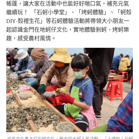
帳篷，讓大家在活動中也能好好喘口氣，補充元氣
繼續玩！ 「石蚵小學堂」、「烤蚵體驗」、「蚵殼
DIY-殼裡生花」等石蚵體驗活動將帶領大小朋友一
起認識金門在地蚵仔文化，實地體驗剝蚵、烤蚵樂
趣，感受農村風情。
今年文化季主打石蚵文化，推出四大超人氣活動：「上課啦！石蚵