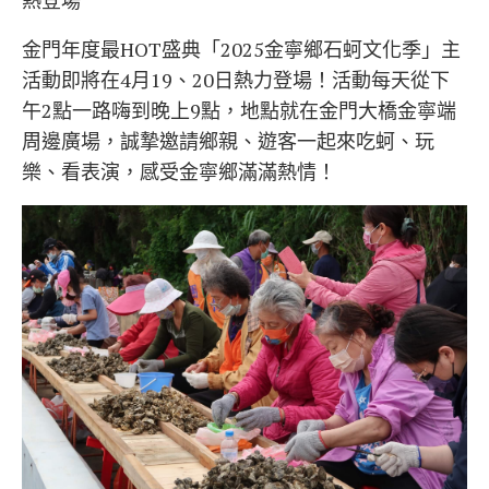
熱登場
金門年度最HOT盛典「2025金寧鄉石蚵文化季」主
活動即將在4月19、20日熱力登場！活動每天從下
午2點一路嗨到晚上9點，地點就在金門大橋金寧端
周邊廣場，誠摯邀請鄉親、遊客一起來吃蚵、玩
樂、看表演，感受金寧鄉滿滿熱情！