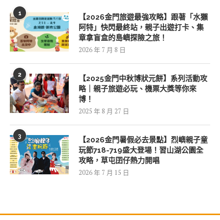
1
【2026金門旅遊最強攻略】跟著「水獺
阿特」快閃最終站，親子出遊打卡、集
章拿盲盒的島嶼探險之旅！
2026 年 7 月 8 日
2
【2025金門中秋博狀元餅】系列活動攻
略｜親子旅遊必玩、機票大獎等你來
博！
2025 年 8 月 27 日
3
【2026金門暑假必去景點】烈嶼親子童
玩節718-719盛大登場！習山湖公園全
攻略，草屯囝仔熱力開唱
2026 年 7 月 15 日