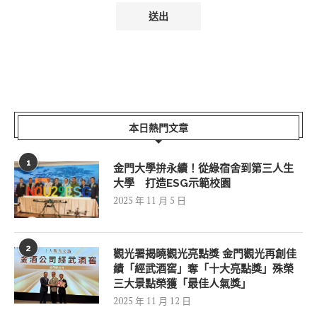
本日熱門文章
1
金門大學拚永續！從綠宿舍到第三人生
大學 打造ESG示範校園
2025 年 11 月 5 日
2
觀光署揭曉觀光亮點獎 金門觀光再創佳
績「經武酒窖」奪「十大亮點獎」殊榮
三大景點榮獲「最佳人氣獎」
2025 年 11 月 12 日