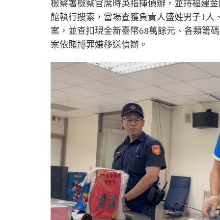
檢察署檢察官席時英指揮偵辦，並持福建金
館執行搜索，當場查獲負責人盛姓男子1人、
案，並查扣現金新臺幣68萬餘元、各類籌
案依賭博罪嫌移送偵辦。