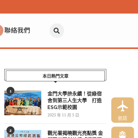
聯絡我們
本日熱門文章
1
金門大學拚永續！從綠宿
舍到第三人生大學 打造
ESG示範校園
2025 年 11 月 5 日
航班
2
觀光署揭曉觀光亮點獎 金