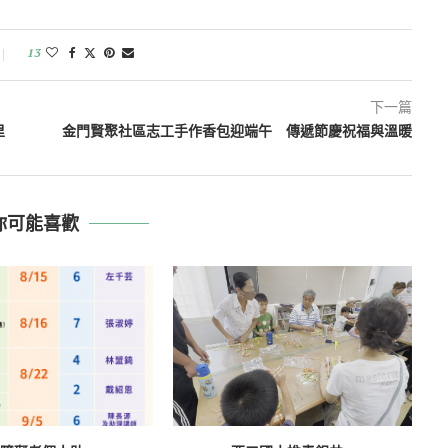
13
下一篇
里
金門賢聚社區志工手作香包迎端午 傳遞節慶祝福與溫暖
你可能喜歡