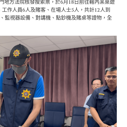
門地方法院核發搜索票，於6月18日前往轄內某桌遊
工作人員6人及賭客、在場人士5人，共計12人到
碼、監視器設備、對講機、點鈔機及賭桌等證物，全