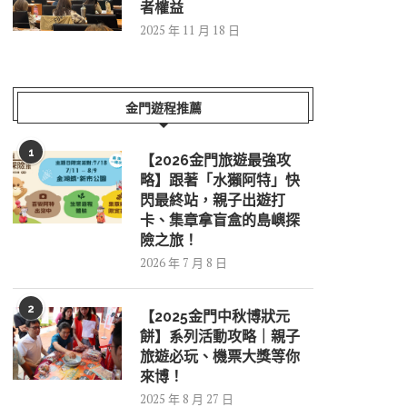
者權益
2025 年 11 月 18 日
金門遊程推薦
1
【2026金門旅遊最強攻
略】跟著「水獺阿特」快
閃最終站，親子出遊打
卡、集章拿盲盒的島嶼探
險之旅！
2026 年 7 月 8 日
2
【2025金門中秋博狀元
餅】系列活動攻略｜親子
旅遊必玩、機票大獎等你
來博！
2025 年 8 月 27 日