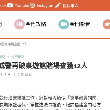
book
Youtube
Instagram
投稿專區
門
金門攻略
金門影音
遊館賭場查獲12人
新聞
金門新聞
城警再破桌遊館賭場查獲12人
 月 18 日
2.9K
觀看
執行治安維護工作，針對轄內疑似「掛羊頭賣狗肉」
長期跟監埋伏、掌握違法事證後，報請福建金門地方