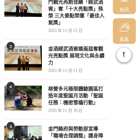
門觀光再創佳績「經武酒
窖」奪「十大亮點獎」殊
船班
榮 三大景點榮獲「最佳人
氣獎」
2025 年 11 月 12 日
氣象
3
金酒經武酒窖連兩屆奪觀
光亮點獎 展現文化與永續
力
2025 年 11 月 11 日
4
柳營多元極限體驗園區打
造年度聖誕月活動「聖誕
任務：機密雪橇行動」
2025 年 11 月 30 日
5
金門縣府與勞動部宣導
「職場合理調整」護身障