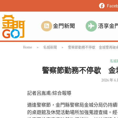
Face
金門新聞
浯享金
Home
»
名城新聞
»
警察節勤務不停歇 金城警再破桌
名城
警察節勤務不停歇 金
2026 年 6
記者呂胤甫/綜合報導
適逢警察節，金門縣警察局金城分局仍持續
的桌遊館及休閒活動場所加強蒐證查緝。經