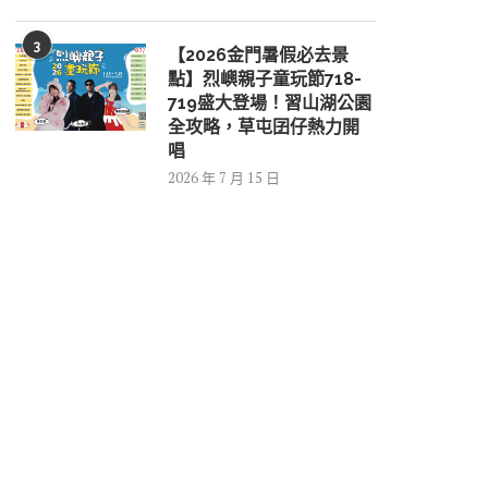
3
【2026金門暑假必去景
點】烈嶼親子童玩節718-
719盛大登場！習山湖公園
全攻略，草屯囝仔熱力開
唱
2026 年 7 月 15 日