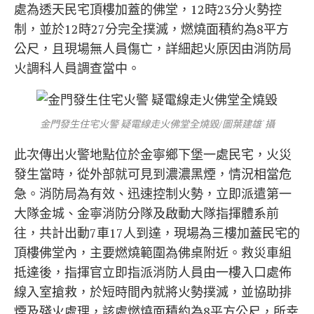
處為透天民宅頂樓加蓋的佛堂，12時23分火勢控
制，並於12時27分完全撲滅，燃燒面積約為8平方
公尺，且現場無人員傷亡，詳細起火原因由消防局
火調科人員調查當中。
金門發生住宅火警 疑電線走火佛堂全燒毀/圖葉建雄˙攝
此次傳出火警地點位於金寧鄉下堡一處民宅，火災
發生當時，從外部就可見到濃濃黑煙，情況相當危
急。消防局為有效、迅速控制火勢，立即派遣第一
大隊金城、金寧消防分隊及啟動大隊指揮體系前
往，共計出動7車17人到達，現場為三樓加蓋民宅的
頂樓佛堂內，主要燃燒範圍為佛桌附近。救災車組
抵達後，指揮官立即指派消防人員由一樓入口處佈
線入室搶救，於短時間內就將火勢撲滅，並協助排
煙及殘火處理，該處燃燒面積約為8平方公尺，所幸