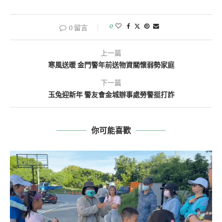
0
0 留言
上一篇
寒風送暖 金門警年前送物資關懷弱勢家庭
下一篇
玉兔迎新年 警友會金城辦事處勞警挺打詐
你可能喜歡