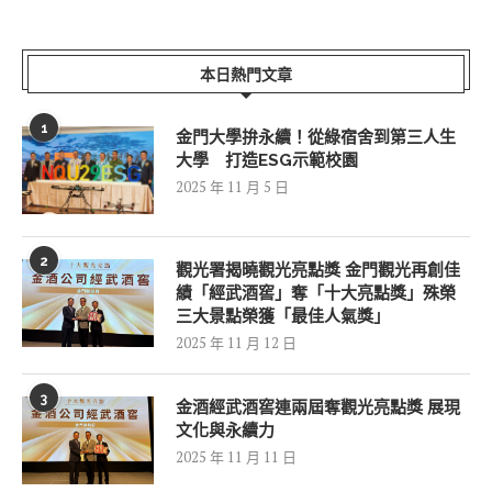
本日熱門文章
1
金門大學拚永續！從綠宿舍到第三人生
大學 打造ESG示範校園
2025 年 11 月 5 日
2
觀光署揭曉觀光亮點獎 金門觀光再創佳
績「經武酒窖」奪「十大亮點獎」殊榮
三大景點榮獲「最佳人氣獎」
2025 年 11 月 12 日
3
金酒經武酒窖連兩屆奪觀光亮點獎 展現
文化與永續力
2025 年 11 月 11 日