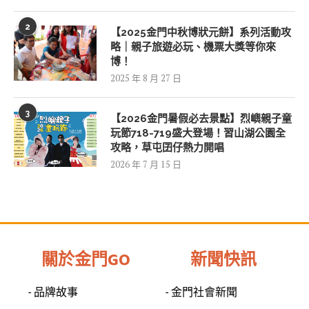
2
【2025金門中秋博狀元餅】系列活動攻
略｜親子旅遊必玩、機票大獎等你來
博！
2025 年 8 月 27 日
3
【2026金門暑假必去景點】烈嶼親子童
玩節718-719盛大登場！習山湖公園全
攻略，草屯囝仔熱力開唱
2026 年 7 月 15 日
關於金門GO
新聞快訊
- 品牌故事
- 金門社會新聞