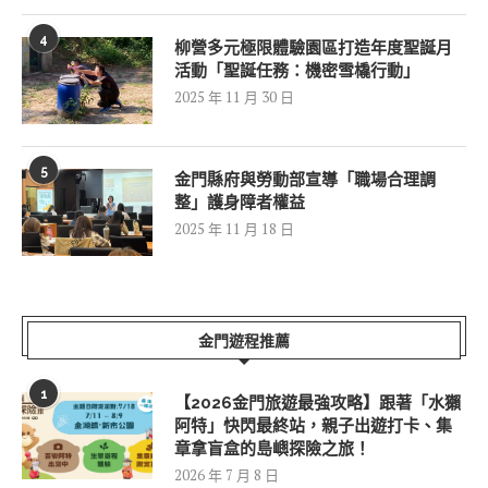
4
柳營多元極限體驗園區打造年度聖誕月
活動「聖誕任務：機密雪橇行動」
2025 年 11 月 30 日
5
金門縣府與勞動部宣導「職場合理調
整」護身障者權益
2025 年 11 月 18 日
金門遊程推薦
1
【2026金門旅遊最強攻略】跟著「水獺
阿特」快閃最終站，親子出遊打卡、集
章拿盲盒的島嶼探險之旅！
2026 年 7 月 8 日