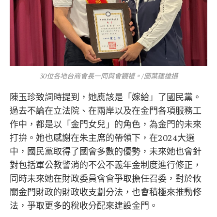
30位各地台商會長一同與會觀禮。/圖葉建雄攝
陳玉珍致詞時提到，她應該是「嫁給」了國民黨。
過去不論在立法院、在兩岸以及在金門各項服務工
作中，都是以「金門女兒」的角色，為金門的未來
打拚。她也感謝在朱主席的帶領下，在2024大選
中，國民黨取得了國會多數的優勢，未來她也會針
對包括軍公教警消的不公不義年金制度進行修正，
同時未來她在財政委員會會爭取擔任召委，對於攸
關金門財政的財政收支劃分法，也會積極來推動修
法，爭取更多的稅收分配來建設金門。