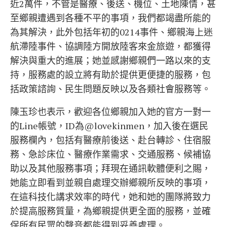
近2萬件，不管是醫療、後送、機位、土地陳情，甚
至鄉親遭遇到各種不平的事項，我們都竭盡所能的
為其解決，此外包括年初的0214事件、鄉親海上迷
航滯陸事件、協調陸方開放陸客來金旅遊，都獲得
解決與重大的進展；她並感謝鄉親們一路以來的支
持，服務處的設立將有助於提供更便捷的服務，包
括政策諮詢、民生問題反映以及各類社會服務等。
陳玉珍也表示，歡迎各位鄉親加入她的官方一對一
的Line帳號，ID為@lovekinmen，加入後在選民
服務欄內，包括有醫療前後送、赴台轉診、住宿服
務、急診床位、醫療作業需求、交通服務、候補協
助以及其他服務事項；拜現在通訊軟體便利之賜，
她能立即看到並親自處理交辦鄉親所反映的事項，
在這科技化講求效率的時代，她和她的團隊將致力
於提高服務質量，為鄉親提供更全面的服務，並確
保所有民眾的聲音都能得到妥善處理。