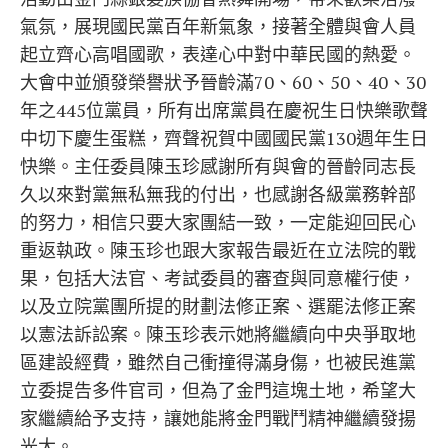
氣氛，展現國民黨百年新氣象，接著全體與會人員
起立齊心高唱國歌，表達心中對中華民國的熱愛。
大會中並頒發榮譽狀予晉齡滿70、60、50、40、30
年之445位黨員，所有出席黨員在慶祝生日快樂歌聲
中切下慶生蛋糕，齊聲祝賀中國國民黨130週年生日
快樂。主任委員陳玉珍感謝所有與會的晉齡同志長
久以來對黨無私無我的付出，也感謝各級黨務幹部
的努力，相信只要大家團結一致，一定能迎回民心
重返執政。陳玉珍也跟大家報告最近在立法院的戰
果，包括大法官、考試委員的審查與同意權行使，
以及立院黨團所提的財劃法修正案、選罷法修正案
以憲法訴訟案。陳玉珍表示她將繼續向中央爭取地
區建設經費，雖然自己衝撞得滿身傷，也被民進黨
立委提告多件官司，但為了金門這塊土地，希望大
家繼續給予支持，讓她能將金門戰鬥精神繼續發揚
光大。