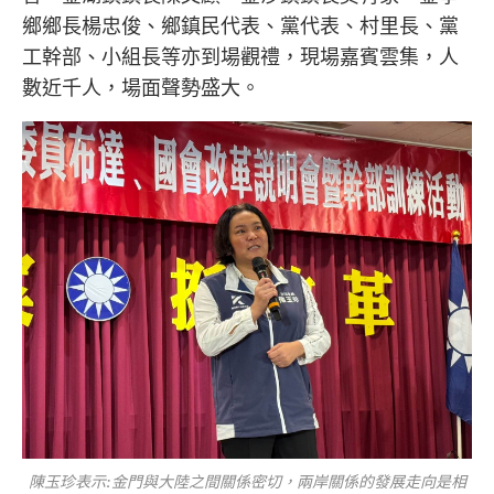
鄉鄉長楊忠俊、鄉鎮民代表、黨代表、村里長、黨
工幹部、小組長等亦到場觀禮，現場嘉賓雲集，人
數近千人，場面聲勢盛大。
陳玉珍表示:金門與大陸之間關係密切，兩岸關係的發展走向是相