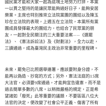
國民黨才能和大家一起為這塊土地努力打拼，本黨
一以貫之堅持的是讓民眾能夠過好日子，能夠安居
樂業。主席也特別推崇立法院黨團的團結以及陳玉
珍在立法院的表現，上週五在立法院，本黨所有黨
團成員發揮最大的團結力，也結合了民眾黨的朋
友，一起對全民關注的三大重要法案——《選罷
法》、《憲法訴訟法》及《財劃法》，全力以赴，
三讀通過，成為臺灣民主政治非常重要的里程碑。
未來，罷免已比照選舉連署，應該要附身分證，不
能再以偽造、抄寫的方式；另外，憲法法庭的15席
大法官，必須要9席通過，才能夠宣告違憲，而不是
過去簡單多數的八席。以稍微嚴格的規定，正是希
望諸如「廢死」此等重要的議題，不要區區八位大
法官的決定，便改變了社會公平正義、傷害了所有