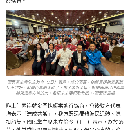
於落幕。
國民黨主席朱立倫今（1日）表示，終於落幕，他常常講說遲到總
比不到好，但是否真的太晚了，拖了將近半年，對整個漁民跟兩岸
關係傷害非常的大，希望未來要記取教訓。/圖葉建雄攝
昨上午兩岸就金門快艇案進行協商，會後雙方代表
均表示「達成共識」，我方歸還罹難漁民遺體、遭
扣船隻。國民黨主席朱立倫今（1日）表示，終於落