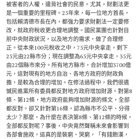
被害者的人權，違背社會的民意。尤其，財劃法更
是一個重要的里程碑。25年來，每一位地方首長，
包括賴清德市長在內，都強力要求財劃法一定要修
改，就政府稅收更合理地調整。國民黨團也針對目
前中央財政狀況，以及地方的需求，做了合理修
正。從本來100元稅收之中，75元中央拿走，剩下
25元由22縣市分；現在調整為65元中央拿走，35元
由22個縣市來分。所有地方縣市，合計增加3700億
元，這對現有的地方自治、各地方政府的財政負
擔，是較為合理的增加。在修法過程中，我們很遺
憾民進黨所有委員都反對地方政府增加財源。對第8
條、第12條，地方政府能夠增加財源的條文，全部
都反對。卻又針對第16條，認為縣市不公平、分得
太少？那麼，為什麼在表決第8條、第12條的時候，
全部都反對呢？事後，中央竟然聲稱未來會影響到
各部會施政，這真的是裝窮、哭窮，「有錢飽漢，