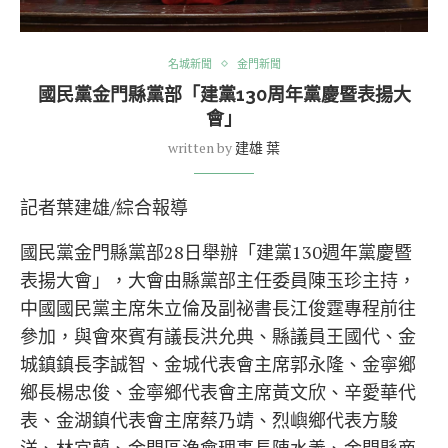
名城新聞
金門新聞
國民黨金門縣黨部「建黨130周年黨慶暨表揚大
會」
written by
建雄 葉
記者葉建雄/綜合報導
國民黨金門縣黨部28日舉辦「建黨130週年黨慶暨
表揚大會」，大會由縣黨部主任委員陳玉珍主持，
中國國民黨主席朱立倫及副祕書長江俊霆專程前往
參加，與會來賓有議長洪允典、縣議員王國代、金
城鎮鎮長李誠智、金城代表會主席郭永隆、金寧鄉
鄉長楊忠俊、金寧鄉代表會主席黃文欣、辛愛華代
表、金湖鎮代表會主席蔡乃靖、烈嶼鄉代表方駿
洋、林宜蘭、金門區漁會理事長陳水義、金門縣商