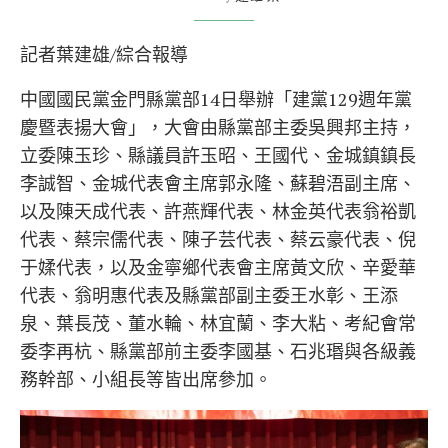
記者葉建雄/綜合報導
中國國民黨金門縣黨部14日舉辦「建黨129週年黨
慶暨表揚大會」，大會由縣黨部主委吳興邦主持，
立委陳玉珍、縣議員許玉昭、王國代、金城鎮鎮長
李誠智、金城代表會主席郭永隆、蘇碧浯副主席、
以及陳天成代表、許燕輝代表、林金英代表翁裕凱
代表、蔡宗儒代表、陳子芸代表、蔡云豪代表、倪
于媃代表，以及金寧鄉代表會主席黃文欣、辛愛華
代表、翁明惠代表及縣黨部副主委王水彰、王添
泉、葉長茂、董水輪、林宜蘭、李大粘、考紀會常
委李再杭、縣黨部前主委李國基、石兆瑉與各級義
務幹部、小組長等皆出席參加。