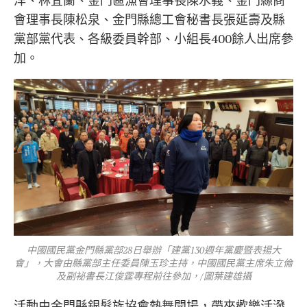
會理事長陳松泉、金門縣總工會秘書長張延壽及縣
黨部黨代表、各級委員幹部、小組長400餘人出席參
加。
中國國民黨金門縣黨部28日舉辦「建黨130週年黨慶暨表揚大
會」，大會由縣黨部主任委員陳玉珍主持，中國國民黨主席朱立倫
及副祕書長江俊霆專程前往參加，/圖葉建雄攝
活動由金門縣銀髮族協會熱舞開場，帶來歡樂活潑