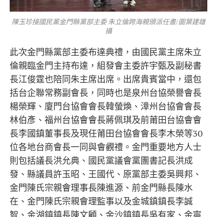
陳玉珍接國民黨金門縣黨部主委 朱立倫跨海親頒派任書/圖葉建雄
攝
此次金門縣黨部主委布達典禮，由國民黨主席朱立
倫親臨金門主持布達，組發會主委許宇甄及副秘書
長江俊霆也陪同朱主席出席。出席貴賓當中，還包
括台企聯常務副會長，同時也是泉州台協榮譽會長
楊榮輝、廈門台協會會長韓螢煥、漳州台協會會長
林伯彥、福州台協會會長蔣佩琪及前莆田台協會會
長李國鎮董事長及現任莆田台協會會長李木榮等30
位各地台商會長一同與會觀禮。金門重要地方人士
則包括議長洪允典、國民黨議會黨團書記長洪成
發、縣議員許玉昭、王國代、原黨部主委吳興邦、
金門陳氏宗親會理事長陳進源、前金門縣長陳水
在、金門陳氏宗親會理監事以及金城鎮鎮長李誠
智、金湖鎮鎮長陳文顧、金沙鎮鎮長吳有家、金寧