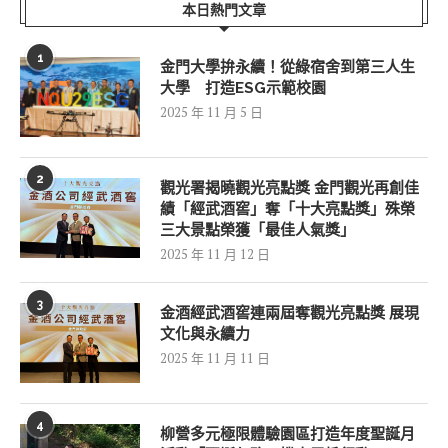
本日熱門文章
1
金門大學拚永續！從綠宿舍到第三人生
大學 打造ESG示範校園
2025 年 11 月 5 日
2
觀光署揭曉觀光亮點獎 金門觀光再創佳
績「經武酒窖」奪「十大亮點獎」殊榮
三大景點榮獲「最佳人氣獎」
2025 年 11 月 12 日
3
金酒經武酒窖連兩屆奪觀光亮點獎 展現
文化與永續力
2025 年 11 月 11 日
4
柳營多元極限體驗園區打造年度聖誕月