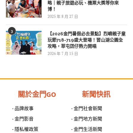
略｜親子旅遊必玩、機票大獎等你來
博！
2025 年 8 月 27 日
3
【2026金門暑假必去景點】烈嶼親子童
玩節718-719盛大登場！習山湖公園全
攻略，草屯囝仔熱力開唱
2026 年 7 月 15 日
關於金門GO
新聞快訊
- 品牌故事
- 金門社會新聞
- 金門影音
- 金門地方新聞
- 隱私權政策
- 金門生活新聞