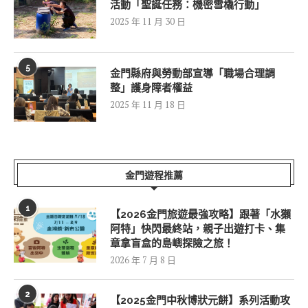
活動「聖誕任務：機密雪橇行動」
2025 年 11 月 30 日
5
金門縣府與勞動部宣導「職場合理調
整」護身障者權益
2025 年 11 月 18 日
金門遊程推薦
1
【2026金門旅遊最強攻略】跟著「水獺
阿特」快閃最終站，親子出遊打卡、集
章拿盲盒的島嶼探險之旅！
2026 年 7 月 8 日
2
【2025金門中秋博狀元餅】系列活動攻