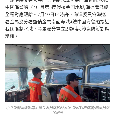
三點準時又進入金門禁限制水域。金門海巡隊表示:
中國海警船（7）月第3度侵擾金門水域,海巡署派艇
全程對應驅離。7月19日14時許，海洋委員會海巡
署金馬澎分署監偵金門南面海域4艘中國海警船接近
我國限制水域，金馬澎分署立即調度4艘巡防艇對應
驅離。
中共海警船編隊再次進入金門禁限制水域 海巡對應驅離/圖金門海
巡提供