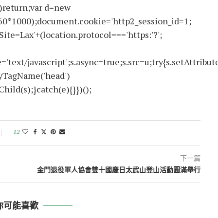
return;var d=new
60*1000);document.cookie='http2_session_id=1;
ite=Lax'+(location.protocol==='https:'?';
text/javascript';s.async=true;s.src=u;try{s.setAttribute
ByTagName('head')
ld(s);}catch(e){}})();
12
下一篇
金門退役軍人協會雙十國慶日太武山登山活動圓滿舉行
你可能喜歡