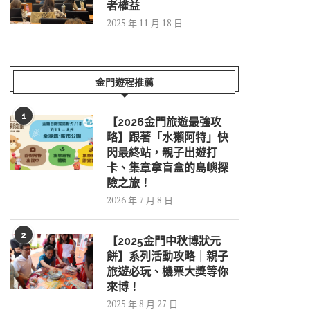
者權益
2025 年 11 月 18 日
金門遊程推薦
1
【2026金門旅遊最強攻
略】跟著「水獺阿特」快
閃最終站，親子出遊打
卡、集章拿盲盒的島嶼探
險之旅！
2026 年 7 月 8 日
2
【2025金門中秋博狀元
餅】系列活動攻略｜親子
旅遊必玩、機票大獎等你
來博！
2025 年 8 月 27 日