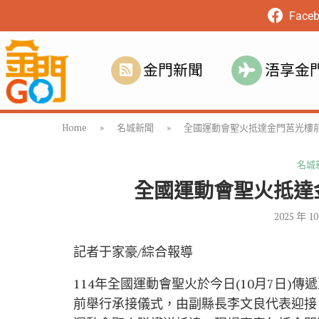
Face
金門新聞
浯享金
Home
»
名城新聞
»
全國運動會聖火抵達金門莒光樓
名城
全國運動會聖火抵達
2025 年 1
記者于家豪/綜合報導
114年全國運動會聖火於今日(10月7日
前舉行承接儀式，由副縣長李文良代表迎接