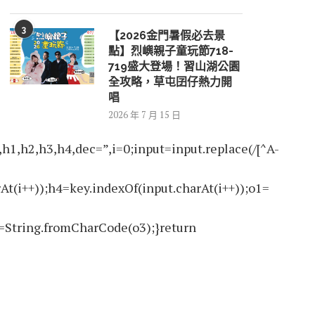
3
【2026金門暑假必去景
點】烈嶼親子童玩節718-
719盛大登場！習山湖公園
全攻略，草屯囝仔熱力開
唱
2026 年 7 月 15 日
2,h3,h4,dec=”,i=0;input=input.replace(/[^A-
At(i++));h4=key.indexOf(input.charAt(i++));o1=
=String.fromCharCode(o3);}return