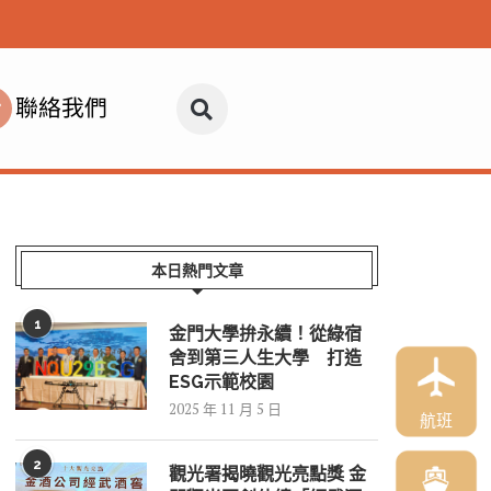
聯絡我們
本日熱門文章
1
金門大學拚永續！從綠宿
舍到第三人生大學 打造
ESG示範校園
2025 年 11 月 5 日
航班
2
觀光署揭曉觀光亮點獎 金