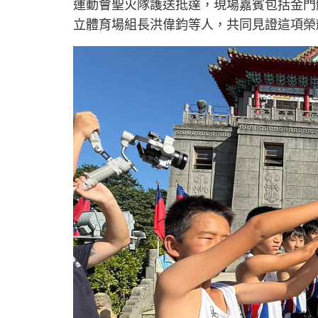
運動會聖火隊護送抵達，現場嘉賓包括金門
立體育場組長洪偉鈞等人，共同見證這項榮