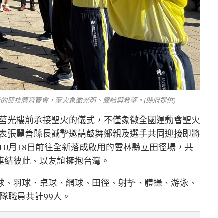
的競技體育賽會，聖火象徵光明、團結與希望。(縣府提供)
莒光樓前承接聖火的儀式，不僅象徵全國運動會聖火
表張麗善縣長誠摯邀請鼓舞鄉親及選手共同迎接即將
10月18日前往全新落成啟用的雲林縣立田徑場，共
動連結彼此、以友誼擁抱台灣。
籃球、羽球、桌球、網球、田徑、射擊、體操、游泳、
隊職員共計99人。