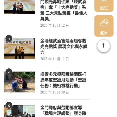
門觀光再創佳績「經武酒
窖」奪「十大亮點獎」殊
船班
榮 三大景點榮獲「最佳人
氣獎」
2025 年 11 月 12 日
氣象
3
金酒經武酒窖連兩屆奪觀
光亮點獎 展現文化與永續
力
2025 年 11 月 11 日
4
柳營多元極限體驗園區打
造年度聖誕月活動「聖誕
任務：機密雪橇行動」
2025 年 11 月 30 日
5
金門縣府與勞動部宣導
「職場合理調整」護身障