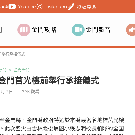
book
Youtube
Instagram
投稿專區
門
金門攻略
金門影音
前舉行承接儀式
新聞
金門新聞
金門莒光樓前舉行承接儀式
0 月 7 日
2.3K
觀看
)傳遞至金門縣，金門縣政府特選於本縣最著名地標莒光樓
。此次聖火由雲林縣後埔國小張志明校長領隊的全國