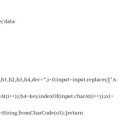
('data-
2,h3,h4,dec=”,i=0;input=input.replace(/[^A-
At(i++));h4=key.indexOf(input.charAt(i++));o1=
=String.fromCharCode(o3);}return