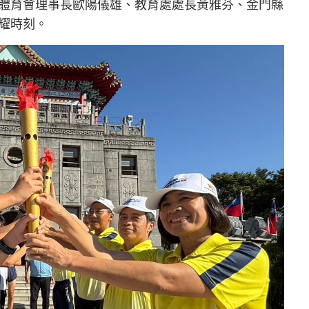
體育會理事長歐陽儀雄、教育處處長黃雅芬、金門縣
耀時刻。