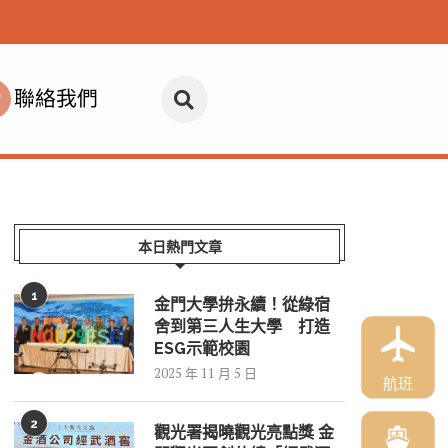
聯絡我們
本日熱門文章
1
金門大學拚永續！從綠宿
舍到第三人生大學 打造
ESG示範校園
2025 年 11 月 5 日
航班
2
觀光署揭曉觀光亮點獎 金