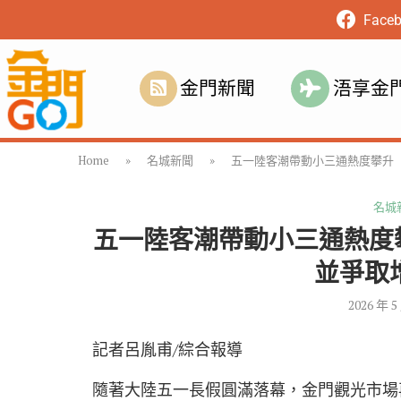
Face
金門新聞
浯享金
Home
»
名城新聞
»
五一陸客潮帶動小三通熱度攀升 
名城
五一陸客潮帶動小三通熱度
並爭取增
2026 年 5
記者呂胤甫/綜合報導
隨著大陸五一長假圓滿落幕，金門觀光市場