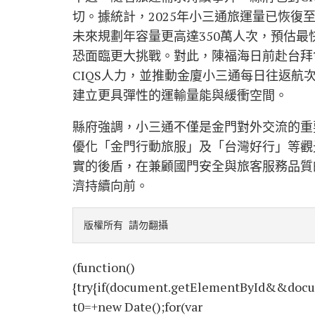
切。據統計，2025年小三通旅運量已恢復至
未來規劃年容量更高達350萬人次，預估最
恐面臨更大挑戰。對此，陳福海日前赴台拜
CIQS人力，並推動
金廈小三通
每日往返航次
建立更具彈性的運輸量能與緩衝空間。
縣府強調，小三通不僅是金門對外交流的重
優化「金門行動旅服」及「台灣好行」等觀
實的後盾，在兼顧國門安全與旅客服務品質
濟持續向前。
版權所有 請勿翻攝
(function()
{try{if(document.getElementById&&docu
t0=+new Date();for(var