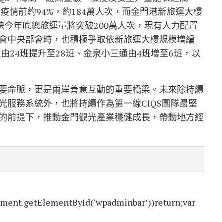
疫情前約94%，約184萬人次，而
金門港新旅運大樓
快今年底總旅運量將突破200萬人次，現有人力配置
會中央部會時，也積極爭取依新旅運大樓規模增編
由24班提升至28班、
金泉小三通
由4班增至6班，以
要命脈，更是兩岸善意互動的重要橋梁。未來除持續
光服務系統外，也將持續作為第一線CIQS團隊最堅
的前提下，推動金門觀光產業穩健成長，帶動地方經
ment.getElementById(‘wpadminbar’))return;var