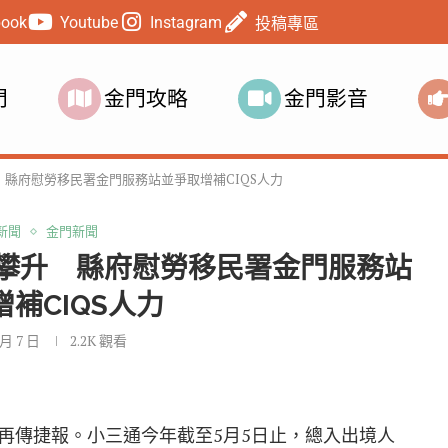
book
Youtube
Instagram
投稿專區
門
金門攻略
金門影音
縣府慰勞移民署金門服務站並爭取增補CIQS人力
新聞
金門新聞
攀升 縣府慰勞移民署金門服務站
補CIQS人力
 月 7 日
2.2K
觀看
再傳捷報。
小三通
今年截至5月5日止，總入出境人