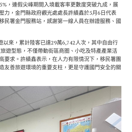
近25%，連假尖峰期間入境載客率更數度突破九成，展
壓力，
金門縣政府觀光處
處長
許績鑫
於5月6日代表
移民署金門服務站
，感謝第一線人員在辦證服務、國
遊以來，累計陸客已達29萬6,742人次，其中自由行
深度旅遊型態，不僅帶動街區商圈、小吃及特產產業活
高要求。許績鑫表示，在人力有限情況下，移民署團
造友善旅遊環境的重要支柱，更是守護國門安全的關