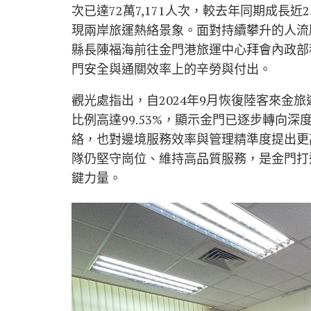
次已達72萬7,171人次，較去年同期成長
現兩岸旅運熱絡景象。面對持續攀升的人流
縣長
陳福海
前往
金門港旅運中心
拜會
內政部
門安全與通關效率上的辛勞與付出。
觀光處指出，自2024年9月恢復陸客來金旅
比例高達99.53%，顯示金門已逐步轉向
絡，也對邊境服務效率與管理精準度提出更
隊仍堅守崗位、維持高品質服務，是金門打
鍵力量。