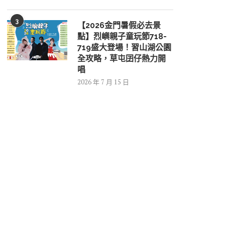
3
【2026金門暑假必去景
點】烈嶼親子童玩節718-
719盛大登場！習山湖公園
全攻略，草屯囝仔熱力開
唱
2026 年 7 月 15 日