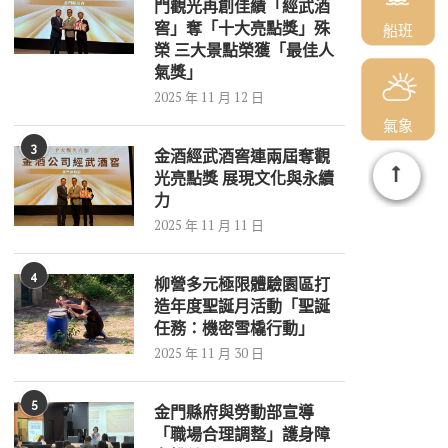
門觀光再創佳績「經武酒
窖」奪「十大亮點獎」殊
船班
榮 三大景點榮獲「最佳人
氣獎」
2025 年 11 月 12 日
氣象
3
金酒經武酒窖連兩屆奪觀
光亮點獎 展現文化與永續
力
2025 年 11 月 11 日
4
柳營多元極限體驗園區打
造年度聖誕月活動「聖誕
任務：機密雪橇行動」
2025 年 11 月 30 日
5
金門縣府與勞動部宣導
「職場合理調整」護身障