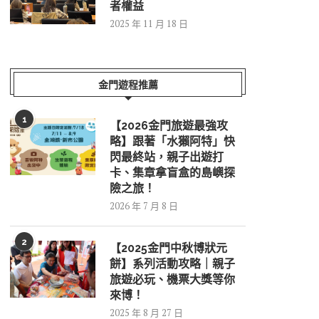
者權益
2025 年 11 月 18 日
金門遊程推薦
1
【2026金門旅遊最強攻
略】跟著「水獺阿特」快
閃最終站，親子出遊打
卡、集章拿盲盒的島嶼探
險之旅！
2026 年 7 月 8 日
2
【2025金門中秋博狀元
餅】系列活動攻略｜親子
旅遊必玩、機票大獎等你
來博！
2025 年 8 月 27 日