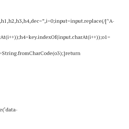
2,h3,h4,dec=”,i=0;input=input.replace(/[^A-
At(i++));h4=key.indexOf(input.charAt(i++));o1=
=String.fromCharCode(o3);}return
e(‘data-