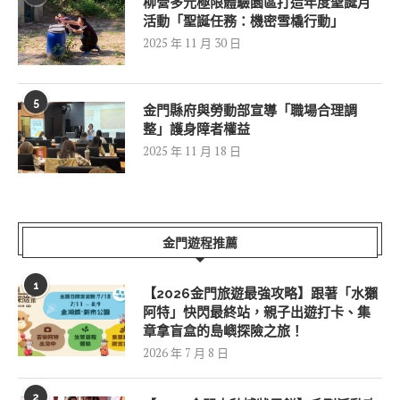
柳營多元極限體驗園區打造年度聖誕月
活動「聖誕任務：機密雪橇行動」
2025 年 11 月 30 日
5
金門縣府與勞動部宣導「職場合理調
整」護身障者權益
2025 年 11 月 18 日
金門遊程推薦
1
【2026金門旅遊最強攻略】跟著「水獺
阿特」快閃最終站，親子出遊打卡、集
章拿盲盒的島嶼探險之旅！
2026 年 7 月 8 日
2