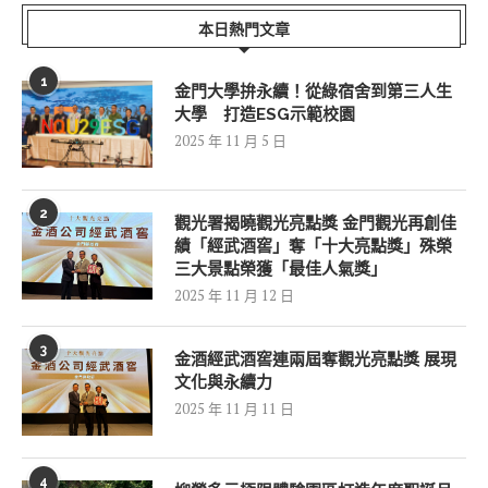
本日熱門文章
1
金門大學拚永續！從綠宿舍到第三人生
大學 打造ESG示範校園
2025 年 11 月 5 日
2
觀光署揭曉觀光亮點獎 金門觀光再創佳
績「經武酒窖」奪「十大亮點獎」殊榮
三大景點榮獲「最佳人氣獎」
2025 年 11 月 12 日
3
金酒經武酒窖連兩屆奪觀光亮點獎 展現
文化與永續力
2025 年 11 月 11 日
4