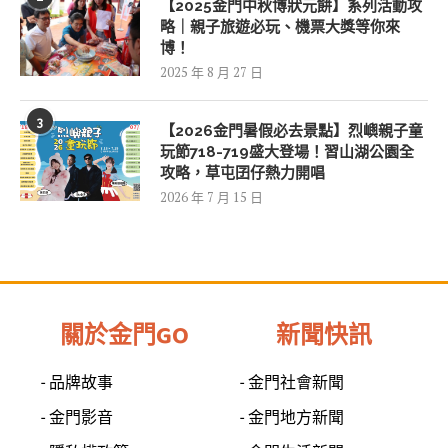
【2025金門中秋博狀元餅】系列活動攻
略｜親子旅遊必玩、機票大獎等你來
博！
2025 年 8 月 27 日
3
【2026金門暑假必去景點】烈嶼親子童
玩節718-719盛大登場！習山湖公園全
攻略，草屯囝仔熱力開唱
2026 年 7 月 15 日
關於金門GO
新聞快訊
- 品牌故事
- 金門社會新聞
- 金門影音
- 金門地方新聞