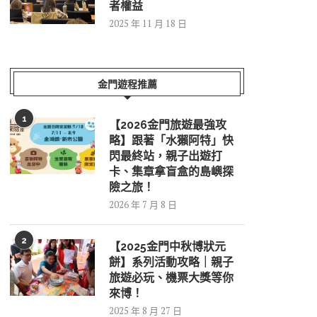
者權益
2025 年 11 月 18 日
金門遊程推薦
1
【2026金門旅遊最強攻
略】跟著「水獺阿特」快
閃最終站，親子出遊打
卡、集章拿盲盒的島嶼探
險之旅！
2026 年 7 月 8 日
2
【2025金門中秋博狀元
餅】系列活動攻略｜親子
旅遊必玩、機票大獎等你
來博！
2025 年 8 月 27 日