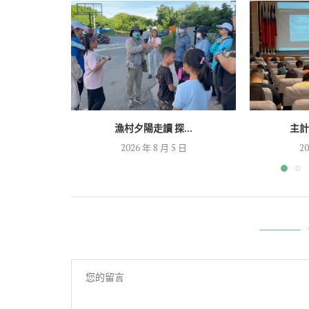
漁村夕陽走讀 探...
主計
2026 年 8 月 5 日
20