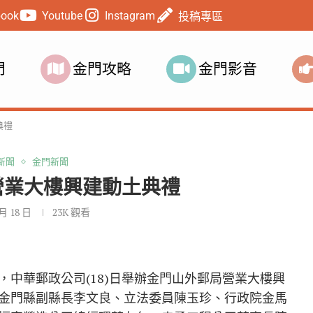
book
Youtube
Instagram
投稿專區
門
金門攻略
金門影音
典禮
新聞
金門新聞
營業大樓興建動土典禮
 月 18 日
23K
觀看
中華郵政公司(18)日舉辦金門山外郵局營業大樓興
金門縣副縣長李文良、立法委員陳玉珍、行政院金馬