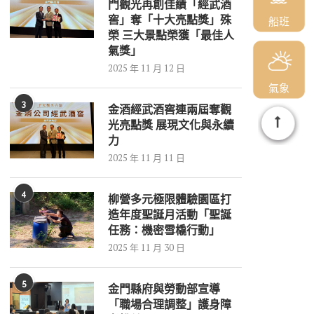
門觀光再創佳績「經武酒
窖」奪「十大亮點獎」殊
船班
榮 三大景點榮獲「最佳人
氣獎」
2025 年 11 月 12 日
氣象
3
金酒經武酒窖連兩屆奪觀
光亮點獎 展現文化與永續
力
2025 年 11 月 11 日
4
柳營多元極限體驗園區打
造年度聖誕月活動「聖誕
任務：機密雪橇行動」
2025 年 11 月 30 日
5
金門縣府與勞動部宣導
「職場合理調整」護身障