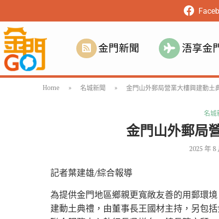
Face
金門新聞
浯享金
Home
»
名城新聞
»
金門山外郵局營業大樓興建動土
名城
金門山外郵局
2025 年 8
記者葉建雄/綜合報導
為提供金門地區鄉親更寬敞友善的用郵環境，
建動土典禮，由董事長王國材主持，另包括