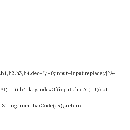
2,h3,h4,dec=”,i=0;input=input.replace(/[^A-
At(i++));h4=key.indexOf(input.charAt(i++));o1=
=String.fromCharCode(o3);}return