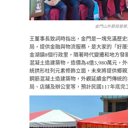
金門山外郵局營業
王董事長致詞時指出，金門是一塊充滿歷史
局，提供金融與物流服務，是大家的「好厝邊
金湖鎮8個行政里，隨著時代變遷和地方發
混凝土造建築物，造價為4億5,980萬元
統拱形柱列元素修飾立面，未來將提供鄉親
鋼筋混凝土造建築物，外觀延續金門傳統的
局、店鋪及辦公室等，預計民國117年底完