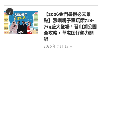
3
【2026金門暑假必去景
點】烈嶼親子童玩節718-
719盛大登場！習山湖公園
全攻略，草屯囝仔熱力開
唱
2026 年 7 月 15 日