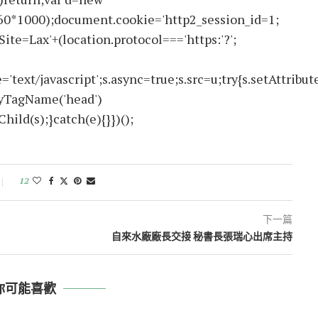
60*1000);document.cookie='http2_session_id=1;
ite=Lax'+(location.protocol==='https:'?';
text/javascript';s.async=true;s.src=u;try{s.setAttribute
ByTagName('head')
ld(s);}catch(e){}})();
12
下一篇
自來水廠廠長交接 秘書長張瑞心出席主持
你可能喜歡