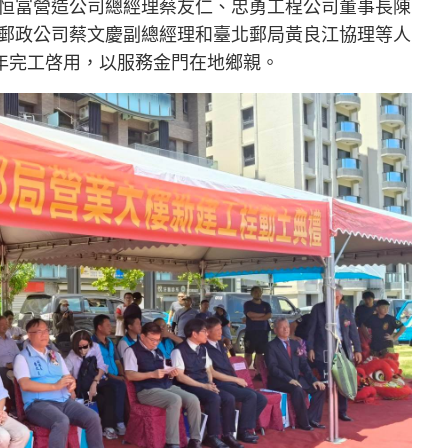
恒富營造公司總經理蔡友仁、忠勇工程公司董事長陳
郵政公司蔡文慶副總經理和臺北郵局黃良江協理等人
7年完工啓用，以服務金門在地鄉親。