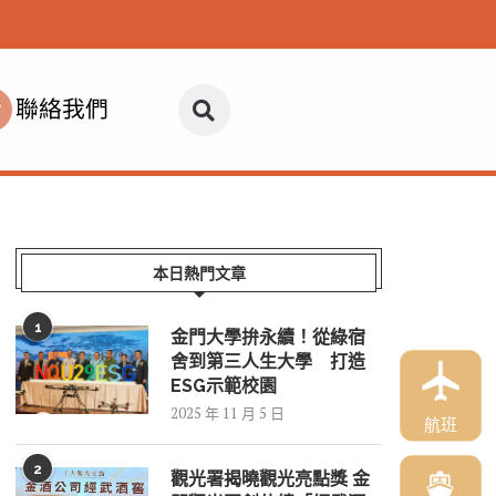
聯絡我們
本日熱門文章
1
金門大學拚永續！從綠宿
舍到第三人生大學 打造
ESG示範校園
2025 年 11 月 5 日
航班
2
觀光署揭曉觀光亮點獎 金